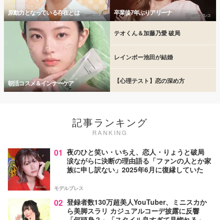
原動力となっている存在とは
卒業後7年ぶりアリーナ
テオくん＆加藤乃愛 破局
レインボー池田が結婚
【心理テスト】恋の深め方
朝活コスメ＆インナーケア
記事ランキング
RANKING
01
夜のひと笑い・いちえ、恋人・りょうと破局
涙ながらに決断の理由語る「ファンの人とか家
族に申し訳ない」2025年6月に復縁していた
モデルプレス
02
登録者数130万超美人YouTuber、ミニスカか
ら美脚スラリ カジュアルコーデ披露に反響
「何頭身？」「スタイル良すぎて見惚れる」