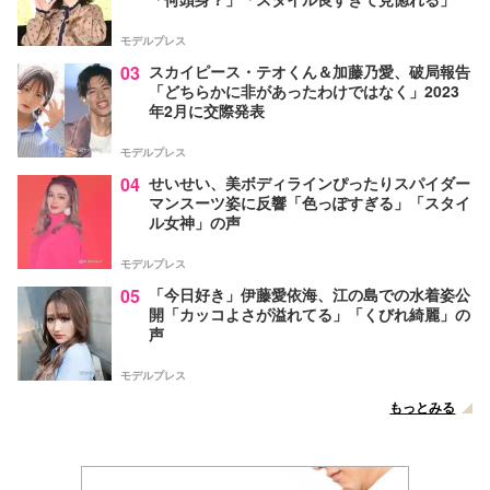
モデルプレス
03
スカイピース・テオくん＆加藤乃愛、破局報告
「どちらかに非があったわけではなく」2023
年2月に交際発表
モデルプレス
04
せいせい、美ボディラインぴったりスパイダー
マンスーツ姿に反響「色っぽすぎる」「スタイ
ル女神」の声
モデルプレス
05
「今日好き」伊藤愛依海、江の島での水着姿公
開「カッコよさが溢れてる」「くびれ綺麗」の
声
モデルプレス
もっとみる