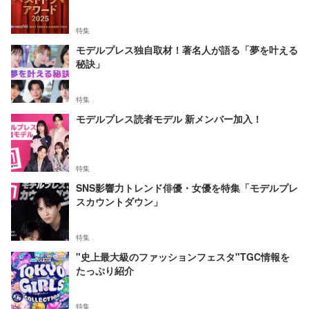
特集
モデルプレス独自取材！著名人が語る「夢を叶える
秘訣」
特集
モデルプレス読者モデル 新メンバー加入！
特集
SNS影響力トレンド俳優・女優を特集「モデルプレ
スカウントダウン」
特集
"史上最大級のファッションフェスタ"TGC情報を
たっぷり紹介
特集