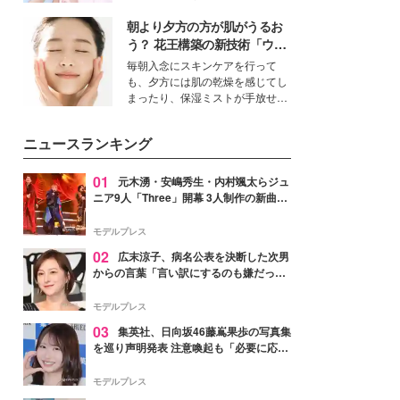
ーについて熱く語り合ってもらっ
イベートでも仲良しで旅行好きな
た。
朝より夕方の方が肌がうるお
モデル・愛甲ひかりさんと橋下美
好さんを迎えて本音で女子会トー
う？ 花王構築の新技術「ウォ
ク。猛暑のお出かけを快適に過ご
ーターキャプチャリングスキ
毎朝入念にスキンケアを行って
すヒントや、2人が感動した夏の
ン（捕水肌）」がスキンケア
も、夕方には肌の乾燥を感じてし
生理の新常識にも迫りました。
の常識を変える予感
まったり、保湿ミストが手放せな
いという読者も多いのでは？そん
な美容の常識を大きく変える可能
ニュースランキング
性を秘めた、革新的な「Water
Capturing Skin（ウォーターキャ
プチャリングスキン：捕水肌）」
01
元木湧・安嶋秀生・内村颯太らジュ
技術を、花王が構築した。
ニア9人「Three」開幕 3人制作の新曲＆
手描きセットに込めた想い「もっと前に
進んで夢を掴みたい」【ゲネプロレポ】
モデルプレス
02
広末涼子、病名公表を決断した次男
からの言葉「言い訳にするのも嫌だっ
た」「言うべきか迷った」
モデルプレス
03
集英社、日向坂46藤嶌果歩の写真集
を巡り声明発表 注意喚起も「必要に応じ
て法的措置を含む対応を検討」
モデルプレス