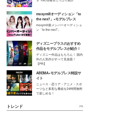
moxymillオーディション「to
the nex7」×モデルプレス
moxymill新メンバーオーディショ
ン「to the nex7」
ディズニープラスのおすすめ
作品をモデルプレスが紹介！
ディズニー作品はもちろん！ 国内
外の人気作がすべて見放題！
【PR】
ABEMA×モデルプレス特設サ
イト
ニュース・恋リア・アニメ・スポ
ーツなど多彩な番組を24時間無料
で楽しめる！
トレンド
PR