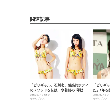
関連記事
「ビリギャル」石川恋、魅惑的ボディ
「ビリギャ
のメソッドを伝授 水着前の“即効
た」1年を
性”エクササイズとは
2015.07.19 12:04
2015.07.18 21
モデルプレス
モデルプレス