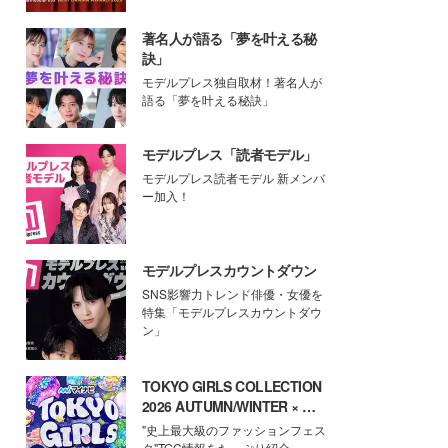
著名人が語る「夢を叶える秘
訣」
モデルプレス独自取材！著名人が
語る「夢を叶える秘訣」
モデルプレス「読者モデル」
モデルプレス読者モデル 新メンバ
ー加入！
モデルプレスカウントダウン
SNS影響力トレンド俳優・女優を
特集「モデルプレスカウントダウ
ン」
TOKYO GIRLS COLLECTION
2026 AUTUMN/WINTER × モ
デルプレス
"史上最大級のファッションフェス
タ"TGC情報をたっぷり紹介