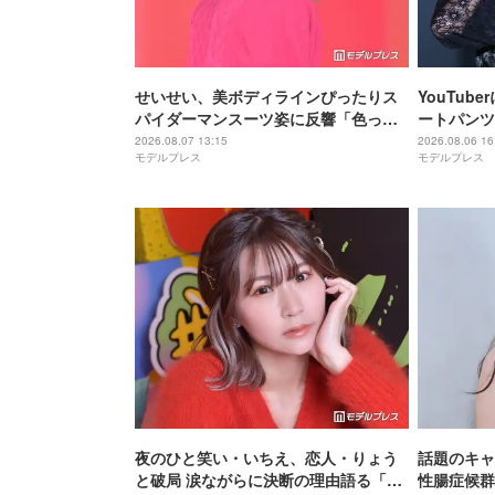
せいせい、美ボディラインぴったりス
YouTu
パイダーマンスーツ姿に反響「色っぽ
ートパンツ
すぎる」「スタイル女神」の声
「脚綺麗で
2026.08.07 13:15
2026.08.06 16
モデルプレス
モデルプレス
すぎ」
夜のひと笑い・いちえ、恋人・りょう
話題のキャ
と破局 涙ながらに決断の理由語る「フ
性腸症候群