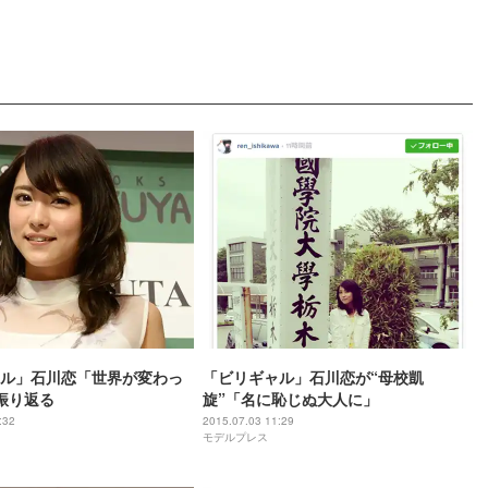
ル」石川恋「世界が変わっ
「ビリギャル」石川恋が“母校凱
振り返る
旋”「名に恥じぬ大人に」
:32
2015.07.03 11:29
モデルプレス