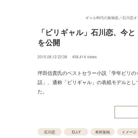
ギャル時代の振袖姿／石川恋オ
「ビリギャル」石川恋、今と
を公開
/
Unmute
2015.08.12 22:38
458,414
views
坪田信貴氏のベストセラー小説「学年ビリの
話」、通称「ビリギャル」の表紙モデルとし
た。
石川恋
ELLY
有村架純
イメージ