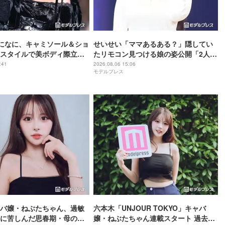
berになに、キャミソール＆ショ
せいせい「ママあるある？」隠してい
スタイルで美ボディ際立つ
たリモコン見つける娘の姿公開「2人と
羨ましい」「肩ライン美し
も可愛い」「ほっこり」の声
:41
2026.08.06 15:06
モデルプレス
バ嬢・ねぶたちゃん、過敏
六本木「UNJOUR TOKYO」キャバ
に苦しんだ思春期・母の蒸
嬢・ねぶたちゃん連載スタート 過去の