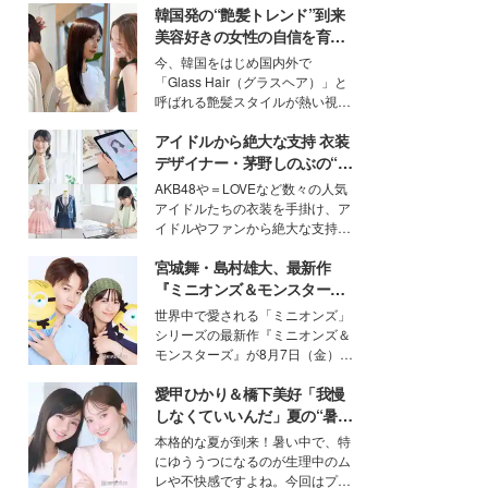
韓国発の“艶髪トレンド”到来
美容好きの女性の自信を育む
「ヘアケア事情」って？
今、韓国をはじめ国内外で
「Glass Hair（グラスヘア）」と
呼ばれる艶髪スタイルが熱い視線
を集めています。メイクやファッ
アイドルから絶大な支持 衣装
ションの完成度を高めるベースと
して、“髪そのものの美しさ”に改
デザイナー・茅野しのぶの“可
めて注目する人が増えている様
愛い”を作る美学＜「シチズン
AKB48や＝LOVEなど数々の人気
子。今回は、そんな憧れの艶やか
クロスシー」インタビュー＞
アイドルたちの衣装を手掛け、ア
な髪を日常で叶える、美容好きの
イドルやファンから絶大な支持を
女性たちのヘアケア事情を紹介し
得る、株式会社オサレカンパニー
ます。
宮城舞・島村雄大、最新作
取締役兼クリエイティブディレク
ター・茅野しのぶ。一人ひとりの
『ミニオンズ＆モンスター
個性に寄り添い、魅力を引き出す
ズ』の魅力熱弁 ハチャメチャ
世界中で愛される「ミニオンズ」
衣装作りは、多くの女性たちに勇
だけじゃない“友情と絆”に感
シリーズの最新作『ミニオンズ＆
気と自信を与え続けている。
動
モンスターズ』が8月7日（金）に
公開。モデルプレスでは、“大のミ
愛甲ひかり＆橋下美好「我慢
ニオン好き”という共通点を持つモ
デルの宮城舞と島村雄大の特別対
しなくていいんだ」夏の“暑さ
談をお届け！それぞれの視点か
対策”の新しい選択肢とは？
本格的な夏が到来！暑い中で、特
ら、今作ならではの魅力や予想外
にゆううつになるのが生理中のム
の感動をもたらす奥深いストーリ
レや不快感ですよね。今回はプラ