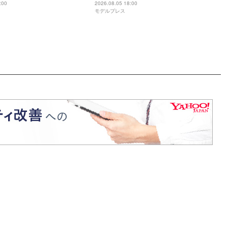
底からの脱出劇”「生きるの
葛藤・美の秘訣・素顔に迫る
:00
2026.08.05 18:00
モデルプレス
人生変えた言葉とは【イン
Vol.1】