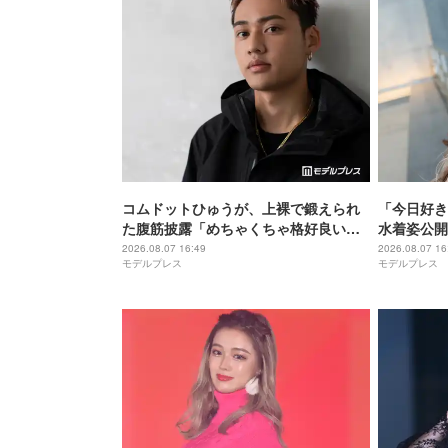
コムドットひゅうが、上裸で鍛えられ
「今日好き
た腹筋披露「めちゃくちゃ格好良い」
水着姿公開
「ビジュ爆発してる」の声
「くびれ綺
2026.08.07 16:49
2026.08.07 16
モデルプレス
モデルプレス