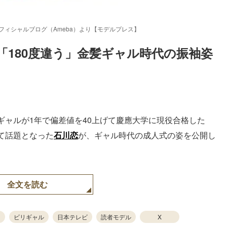
フィシャルブログ（Ameba）より【モデルプレス】
「180度違う」金髪ギャル時代の振袖姿
Loaded
:
87.03%
ギャルが1年で偏差値を40上げて慶應大学に現役合格した
て話題となった
石川恋
が、ギャル時代の成人式の姿を公開し
全文を読む
ビリギャル
日本テレビ
読者モデル
X