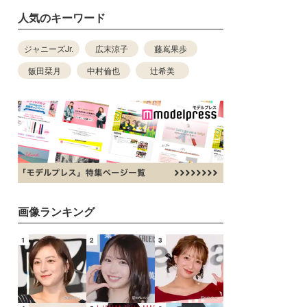
人気のキーワード
ジャニーズJr.
広末涼子
藤嶌果歩
飯田栞月
中村倫也
辻希美
画像ランキング
1
2
3