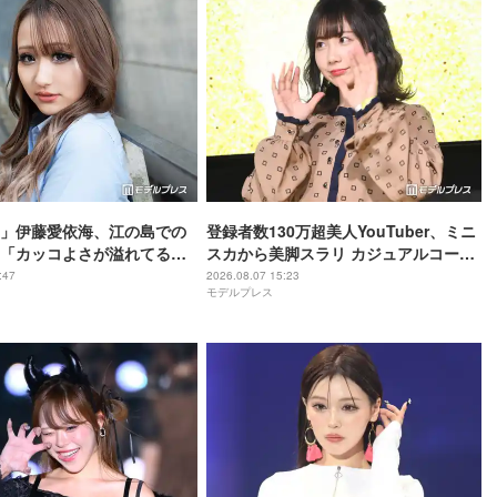
」伊藤愛依海、江の島での
登録者数130万超美人YouTuber、ミニ
「カッコよさが溢れてる」
スカから美脚スラリ カジュアルコーデ
麗」の声
披露に反響「何頭身？」「スタイル良
:47
2026.08.07 15:23
モデルプレス
すぎて見惚れる」