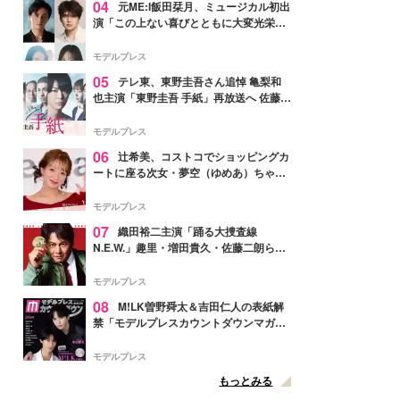
04
元ME:I飯田栞月、ミュージカル初出
演「この上ない喜びとともに大変光栄」
4年ぶり上演「ファントム」城田優らキ
ャスト発表
モデルプレス
05
テレ東、東野圭吾さん追悼 亀梨和
也主演「東野圭吾 手紙」再放送へ 佐藤隆
太・本田翼・中村倫也ら出演
モデルプレス
06
辻希美、コストコでショッピングカ
ートに座る次女・夢空（ゆめあ）ちゃん
の姿公開「乗りこなしてる感じが可愛す
ぎ」「成長を感じる」の声
モデルプレス
07
織田裕二主演「踊る大捜査線
N.E.W.」趣里・増田貴久・佐藤二朗ら新
メンバー紹介映像解禁 各キャラクター象
徴する“謎のキーワード”も
モデルプレス
08
M!LK曽野舜太＆吉田仁人の表紙解
禁「モデルプレスカウントダウンマガジ
ン」巻頭に登場
モデルプレス
もっとみる