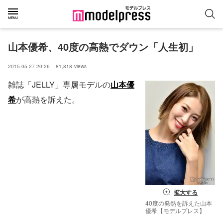
山本優希、40度の高熱でダウン「人生初」
2015.05.27 20:26
81,818
views
雑誌「JELLY」専属モデルの
山本優
希
が高熱を訴えた。
拡大する
40度の発熱を訴えた山本
優希【モデルプレス】