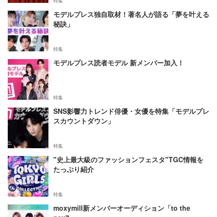
特集
モデルプレス独自取材！著名人が語る「夢を叶える
秘訣」
特集
モデルプレス読者モデル 新メンバー加入！
特集
SNS影響力トレンド俳優・女優を特集「モデルプレ
スカウントダウン」
特集
"史上最大級のファッションフェスタ"TGC情報を
たっぷり紹介
特集
moxymill新メンバーオーディション「to the