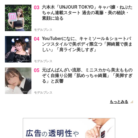
03
六本木「UNJOUR TOKYO」キャバ嬢・ねぶた
ちゃん連載スタート 過去の葛藤・美の秘訣・
素顔に迫る
モデルプレス
04
YouTuberになに、キャミソール＆ショートパ
ンツスタイルで美ボディ際立つ「脚綺麗で羨ま
しい」「肩ライン美しすぎ」
モデルプレス
05
元ばんばんざい流那、ミニスカから美太ももの
ぞく自撮り公開「肌めっちゃ綺麗」「美脚すぎ
る」と反響
モデルプレス
もっとみる