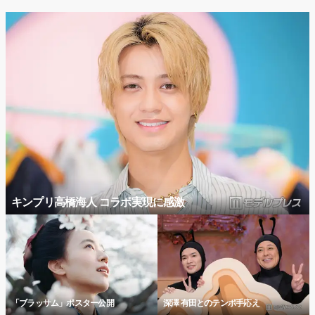
キンプリ高橋海人 コラボ実現に感激
「ブラッサム」ポスター公開
深澤 有田とのテンポ手応え