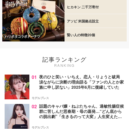
ヒカキン 二千万寄付
アソビ 米国拠点設立
賢い人の特徴20個
ハリポタコラボドーナツ
記事ランキング
RANKING
01
夜のひと笑い・いちえ、恋人・りょうと破局
涙ながらに決断の理由語る「ファンの人とか家
族に申し訳ない」2025年6月に復縁していた
モデルプレス
02
話題のキャバ嬢・ねぶたちゃん、過敏性腸症候
群に苦しんだ思春期・母の蒸発…“どん底から
の脱出劇”「生きるのって大変」人生変えた言
葉とは【インタビュー連載Vol.1】
モデルプレス