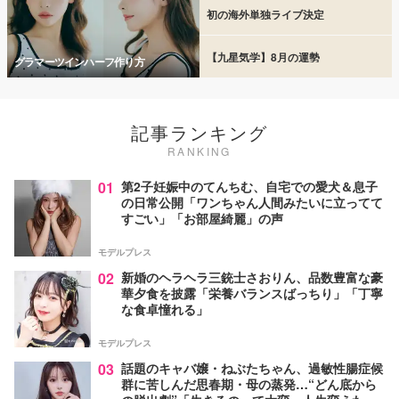
初の海外単独ライブ決定
【九星気学】8月の運勢
グラマーツインハーフ作り方
記事ランキング
RANKING
01
第2子妊娠中のてんちむ、自宅での愛犬＆息子
の日常公開「ワンちゃん人間みたいに立ってて
すごい」「お部屋綺麗」の声
モデルプレス
02
新婚のヘラヘラ三銃士さおりん、品数豊富な豪
華夕食を披露「栄養バランスばっちり」「丁寧
な食卓憧れる」
モデルプレス
03
話題のキャバ嬢・ねぶたちゃん、過敏性腸症候
群に苦しんだ思春期・母の蒸発…“どん底から