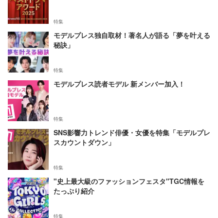
特集
モデルプレス独自取材！著名人が語る「夢を叶える
秘訣」
特集
モデルプレス読者モデル 新メンバー加入！
特集
SNS影響力トレンド俳優・女優を特集「モデルプレ
スカウントダウン」
特集
"史上最大級のファッションフェスタ"TGC情報を
たっぷり紹介
特集