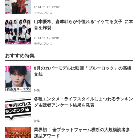
2014.11.25 12:07
モデルプレス
山本優希、森摩耶らが今憧れる“イケてる女子”に本
音を炸裂
2014.11.19 18:01
モデルプレス
おすすめ特集
8月のカバーモデルは映画「ブルーロック」の高橋
文哉
特集
各種エンタメ・ライフスタイルにまつわるランキン
グ＆読者アンケート結果を発表
特集
業界初！ 全プラットフォーム横断の大規模読者参
加型アワード