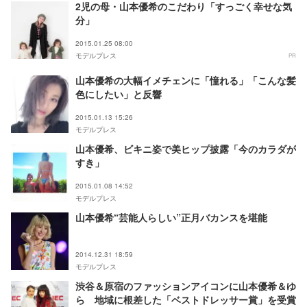
2児の母・山本優希のこだわり「すっごく幸せな気
分」
2015.01.25 08:00
モデルプレス
PR
山本優希の大幅イメチェンに「憧れる」「こんな髪
色にしたい」と反響
2015.01.13 15:26
モデルプレス
山本優希、ビキニ姿で美ヒップ披露「今のカラダが
すき」
2015.01.08 14:52
モデルプレス
山本優希“芸能人らしい”正月バカンスを堪能
2014.12.31 18:59
モデルプレス
渋谷＆原宿のファッションアイコンに山本優希＆ゆ
ら 地域に根差した「ベストドレッサー賞」を受賞