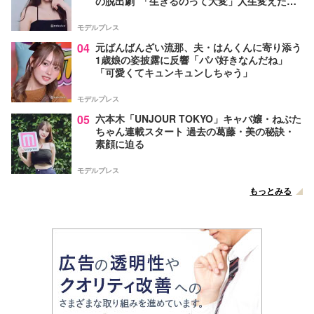
の脱出劇”「生きるのって大変」人生変えた言
葉とは【インタビュー連載Vol.1】
モデルプレス
04
元ばんばんざい流那、夫・はんくんに寄り添う
1歳娘の姿披露に反響「パパ好きなんだね」
「可愛くてキュンキュンしちゃう」
モデルプレス
05
六本木「UNJOUR TOKYO」キャバ嬢・ねぶた
ちゃん連載スタート 過去の葛藤・美の秘訣・
素顔に迫る
モデルプレス
もっとみる