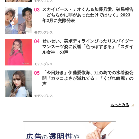
モデルプレス
03
スカイピース・テオくん＆加藤乃愛、破局報告
「どちらかに非があったわけではなく」2023
年2月に交際発表
モデルプレス
04
せいせい、美ボディラインぴったりスパイダー
マンスーツ姿に反響「色っぽすぎる」「スタイ
ル女神」の声
モデルプレス
05
「今日好き」伊藤愛依海、江の島での水着姿公
開「カッコよさが溢れてる」「くびれ綺麗」の
声
モデルプレス
もっとみる