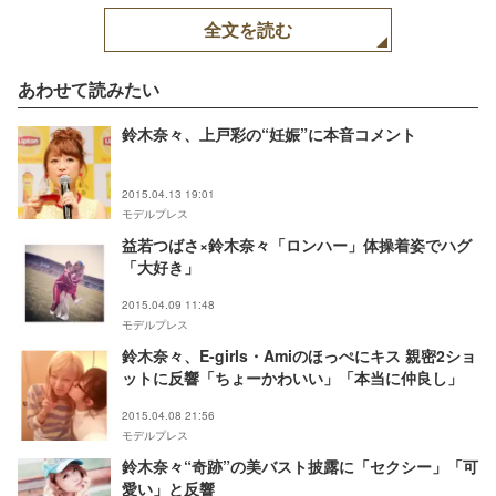
レス】
全文を読む
あわせて読みたい
鈴木奈々、上戸彩の“妊娠”に本音コメント
2015.04.13 19:01
モデルプレス
益若つばさ×鈴木奈々「ロンハー」体操着姿でハグ
「大好き」
2015.04.09 11:48
モデルプレス
鈴木奈々、E-girls・Amiのほっぺにキス 親密2ショ
ットに反響「ちょーかわいい」「本当に仲良し」
2015.04.08 21:56
モデルプレス
鈴木奈々“奇跡”の美バスト披露に「セクシー」「可
愛い」と反響