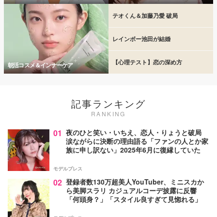
テオくん＆加藤乃愛 破局
レインボー池田が結婚
【心理テスト】恋の深め方
朝活コスメ＆インナーケア
記事ランキング
RANKING
01
夜のひと笑い・いちえ、恋人・りょうと破局
涙ながらに決断の理由語る「ファンの人とか家
族に申し訳ない」2025年6月に復縁していた
モデルプレス
02
登録者数130万超美人YouTuber、ミニスカか
ら美脚スラリ カジュアルコーデ披露に反響
「何頭身？」「スタイル良すぎて見惚れる」