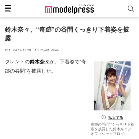
鈴木奈々、“奇跡”の谷間くっきり下着姿を披
露
2015.04.14 12:28
1,272,491
views
タレントの
鈴木奈々
が、下着姿で“奇
跡の谷間”を披露した。
拡大する
奇跡の“谷間”くっきり下着
姿を披露した鈴木奈々／
オフィシャルブログ
（LINE）より【モデルプ