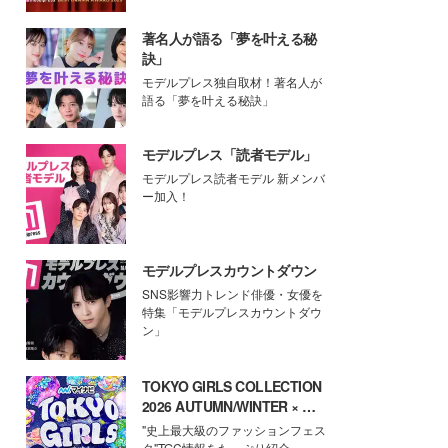
著名人が語る「夢を叶える秘
訣」
モデルプレス独自取材！著名人が
語る「夢を叶える秘訣」
モデルプレス「読者モデル」
モデルプレス読者モデル 新メンバ
ー加入！
モデルプレスカウントダウン
SNS影響力トレンド俳優・女優を
特集「モデルプレスカウントダウ
ン」
TOKYO GIRLS COLLECTION
2026 AUTUMN/WINTER × モ
デルプレス
"史上最大級のファッションフェス
タ"TGC情報をたっぷり紹介