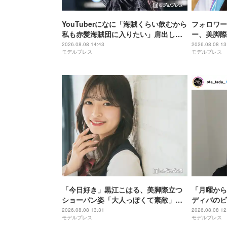
YouTuberになに「海賊くらい飲むから
フォロワー
私も赤髪海賊団に入りたい」肩出しコ
ー、美脚際
ーデ公開「ビジュアル良すぎ」「セク
声「スタイ
2026.08.08 14:43
2026.08.08 13
モデルプレス
モデルプレス
シー」
レベチ」
「今日好き」黒江こはる、美脚際立つ
「月曜から
ショーパン姿「大人っぽくて素敵」
ディバのビ
「最強ビジュ」と反響
瞭然」「変
2026.08.08 13:31
2026.08.08 12
モデルプレス
モデルプレス