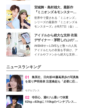
女性たちのヘアケア事情を紹介し
いという読者も多いのでは？そん
ます。
宮城舞・島村雄大、最新作
な美容の常識を大きく変える可能
性を秘めた、革新的な「Water
『ミニオンズ＆モンスター
Capturing Skin（ウォーターキャ
ズ』の魅力熱弁 ハチャメチャ
世界中で愛される「ミニオンズ」
プチャリングスキン：捕水肌）」
だけじゃない“友情と絆”に感
シリーズの最新作『ミニオンズ＆
技術を、花王が構築した。
動
モンスターズ』が8月7日（金）に
公開。モデルプレスでは、“大のミ
アイドルから絶大な支持 衣装
ニオン好き”という共通点を持つモ
デルの宮城舞と島村雄大の特別対
デザイナー・茅野しのぶの“可
談をお届け！それぞれの視点か
愛い”を作る美学＜「シチズン
AKB48や＝LOVEなど数々の人気
ら、今作ならではの魅力や予想外
クロスシー」インタビュー＞
アイドルたちの衣装を手掛け、ア
の感動をもたらす奥深いストーリ
イドルやファンから絶大な支持を
ーについて熱く語り合ってもらっ
得る、株式会社オサレカンパニー
た。
取締役兼クリエイティブディレク
ニュースランキング
ター・茅野しのぶ。一人ひとりの
個性に寄り添い、魅力を引き出す
衣装作りは、多くの女性たちに勇
01
集英社、日向坂46藤嶌果歩の写真集
気と自信を与え続けている。
を巡り声明発表 注意喚起も「必要に応じ
て法的措置を含む対応を検討」
モデルプレス
02
寺田心、週6ジム通いで体重
62kg→82kgに 110kgのベンチプレス持
ち上げる姿披露「胸板の厚みすごい」