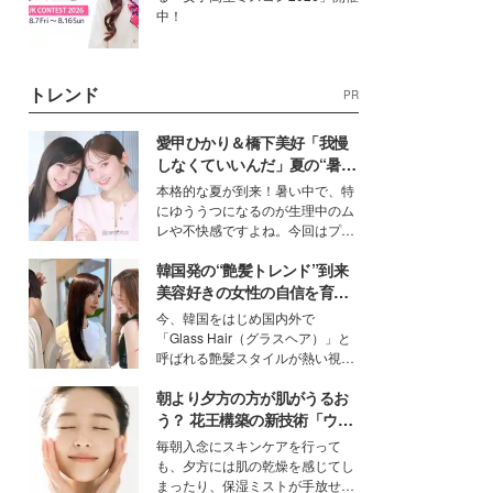
中！
トレンド
PR
愛甲ひかり＆橋下美好「我慢
しなくていいんだ」夏の“暑さ
対策”の新しい選択肢とは？
本格的な夏が到来！暑い中で、特
にゆううつになるのが生理中のム
レや不快感ですよね。今回はプラ
イベートでも仲良しで旅行好きな
韓国発の“艶髪トレンド”到来
モデル・愛甲ひかりさんと橋下美
好さんを迎えて本音で女子会トー
美容好きの女性の自信を育む
ク。猛暑のお出かけを快適に過ご
「ヘアケア事情」って？
今、韓国をはじめ国内外で
すヒントや、2人が感動した夏の
「Glass Hair（グラスヘア）」と
生理の新常識にも迫りました。
呼ばれる艶髪スタイルが熱い視線
を集めています。メイクやファッ
朝より夕方の方が肌がうるお
ションの完成度を高めるベースと
して、“髪そのものの美しさ”に改
う？ 花王構築の新技術「ウォ
めて注目する人が増えている様
ーターキャプチャリングスキ
毎朝入念にスキンケアを行って
子。今回は、そんな憧れの艶やか
ン（捕水肌）」がスキンケア
も、夕方には肌の乾燥を感じてし
な髪を日常で叶える、美容好きの
の常識を変える予感
まったり、保湿ミストが手放せな