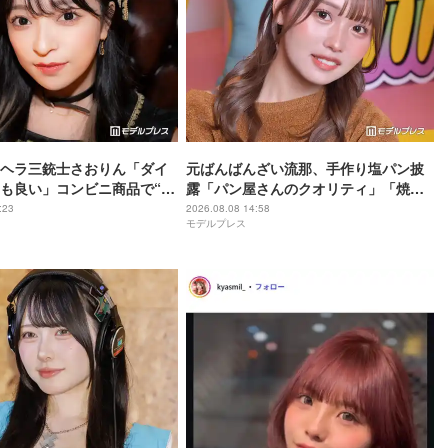
ヘラ三銃士さおりん「ダイ
元ばんばんざい流那、手作り塩パン披
も良い」コンビニ商品で“混
露「パン屋さんのクオリティ」「焼き
ヘルシー副菜紹介「火を使わ
加減最高」と反響
:23
2026.08.08 14:58
モデルプレス
すぎる」「タンパク質たっ
」の声