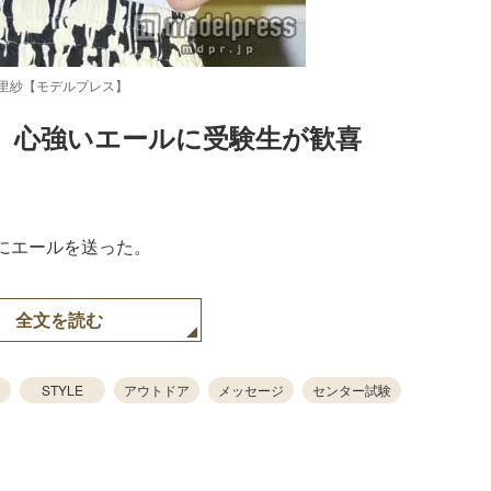
里紗【モデルプレス】
、心強いエールに受験生が歓喜
Loaded
:
83.55%
にエールを送った。
全文を読む
STYLE
アウトドア
メッセージ
センター試験