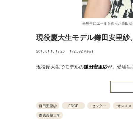
受験生にエールを送った鎌田安
現役慶大生モデル鎌田安里紗
/
Unmute
2015.01.16 19:26
172,592
views
現役慶大生でモデルの
鎌田安里紗
が、受験生
鎌田安里紗
EDGE
センター
オススメ
慶應義塾大学