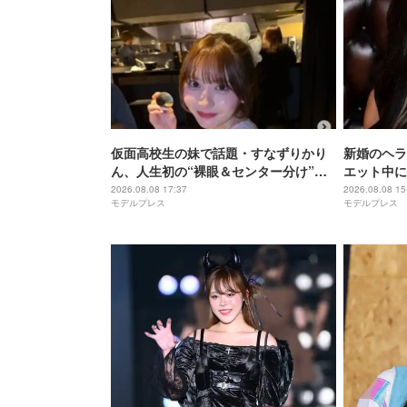
仮面高校生の妹で話題・すなずりかり
新婚のヘラ
ん、人生初の“裸眼＆センター分け”で
エット中に
雰囲気ガラリ「可愛すぎて衝撃」「美
ぜるだけ”
2026.08.08 17:37
2026.08.08 15
モデルプレス
モデルプレス
少女すぎる」
ないの嬉し
ぷりで最高