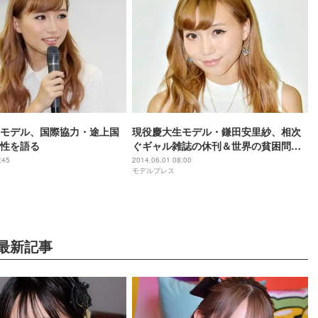
モデル、国際協力・途上国
現役慶大生モデル・鎌田安里紗、相次
性を語る
ぐギャル雑誌の休刊＆世界の貧困問題
を語る モデルプレスインタビュー
:45
2014.06.01 08:00
モデルプレス
最新記事