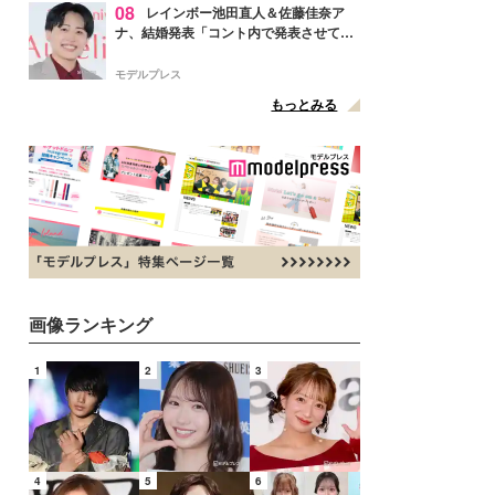
08
レインボー池田直人＆佐藤佳奈ア
ナ、結婚発表「コント内で発表させてい
ただきました」読売テレビ退社は生活拠
点変更のため
モデルプレス
もっとみる
画像ランキング
1
2
3
4
5
6