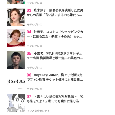
「かっこいい」と反響
モデルプレス
03
広末涼子、病名公表を決断した次男
からの言葉「言い訳にするのも嫌だっ
た」「言うべきか迷った」
モデルプレス
04
辻希美、コストコでショッピングカ
ートに座る次女・夢空（ゆめあ）ちゃん
の姿公開「乗りこなしてる感じが可愛す
ぎ」「成長を感じる」の声
モデルプレス
05
小栗旬、5年ぶり民放ドラマレギュ
ラー出演 横浜流星と唯一無二の異色のバ
ディで初共演【LOST10】
モデルプレス
06
Hey! Say! JUMP、横アリ公演決定
でファン歓喜 チケット価格にも注目集ま
る「激アツ」「平成に戻ったみたい」
モデルプレス
07
＜図々しい娘の友だち対処法＞「私
も乗せてよ！」断っても強引に乗り込ん
でくる友だち【第1話まんが】
ママスタ☆セレクト