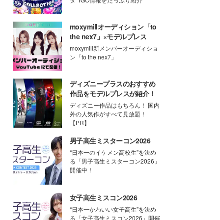
moxymillオーディション「to
the nex7」×モデルプレス
moxymill新メンバーオーディショ
ン「to the nex7」
ディズニープラスのおすすめ
作品をモデルプレスが紹介！
ディズニー作品はもちろん！ 国内
外の人気作がすべて見放題！
【PR】
男子高生ミスターコン2026
“日本一のイケメン高校生”を決め
る「男子高生ミスターコン2026」
開催中！
女子高生ミスコン2026
“日本一かわいい女子高生”を決め
る「女子高生ミスコン2026」開催