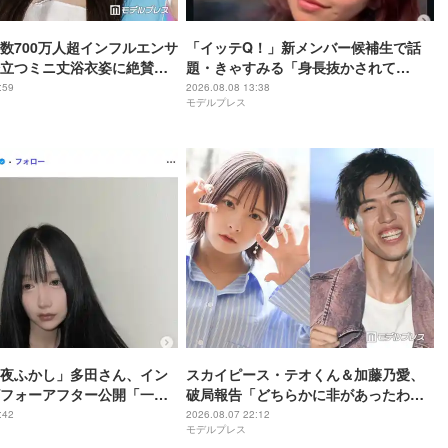
数700万人超インフルエンサ
「イッテQ！」新メンバー候補生で話
立つミニ丈浴衣姿に絶賛の
題・きゃすみる「身長抜かされて
ル良くて憧れる」「透明感
る」“6歳差”姪っ子との幼少期＆現在の
:59
2026.08.08 13:38
モデルプレス
2ショット公開「姉妹にしか見えない」
「共演エモい」の声
夜ふかし」多田さん、イン
スカイピース・テオくん＆加藤乃愛、
フォーアフター公開「一目
破局報告「どちらかに非があったわけ
化がすごい」と話題
ではなく」2023年2月に交際発表
:42
2026.08.07 22:12
モデルプレス