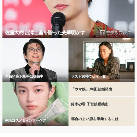
佐藤大樹 台湾土産を贈った先輩明かす
再婚発表 お相手は妊娠中
ラスト30秒で状況一変
「ウマ娘」声優 結婚発表
鈴木砂羽 子宮筋腫摘出
都合のよい恋を卒業するには
朝活コスメ＆インナーケア