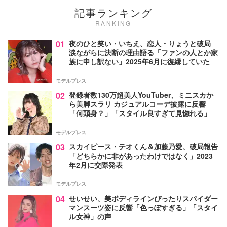
記事ランキング
RANKING
01
夜のひと笑い・いちえ、恋人・りょうと破局
涙ながらに決断の理由語る「ファンの人とか家
族に申し訳ない」2025年6月に復縁していた
モデルプレス
02
登録者数130万超美人YouTuber、ミニスカか
ら美脚スラリ カジュアルコーデ披露に反響
「何頭身？」「スタイル良すぎて見惚れる」
モデルプレス
03
スカイピース・テオくん＆加藤乃愛、破局報告
「どちらかに非があったわけではなく」2023
年2月に交際発表
モデルプレス
04
せいせい、美ボディラインぴったりスパイダー
マンスーツ姿に反響「色っぽすぎる」「スタイ
ル女神」の声