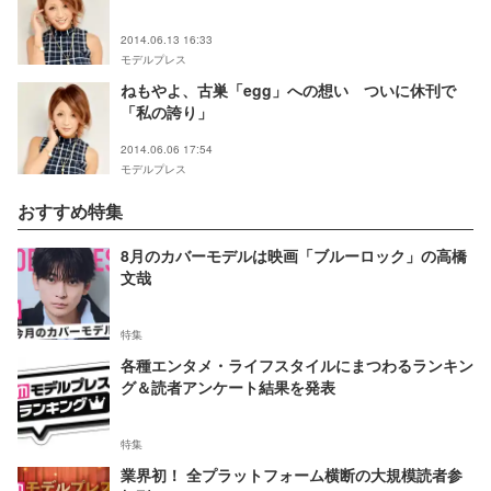
2014.06.13 16:33
モデルプレス
ねもやよ、古巣「egg」への想い ついに休刊で
「私の誇り」
2014.06.06 17:54
モデルプレス
おすすめ特集
8月のカバーモデルは映画「ブルーロック」の高橋
文哉
特集
各種エンタメ・ライフスタイルにまつわるランキン
グ＆読者アンケート結果を発表
特集
業界初！ 全プラットフォーム横断の大規模読者参