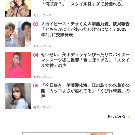
「何頭身？」「スタイル良すぎて見惚れる」
モデルプレス
03
スカイピース・テオくん＆加藤乃愛、破局報告
「どちらかに非があったわけではなく」2023
年2月に交際発表
モデルプレス
04
せいせい、美ボディラインぴったりスパイダー
マンスーツ姿に反響「色っぽすぎる」「スタイ
ル女神」の声
モデルプレス
05
「今日好き」伊藤愛依海、江の島での水着姿公
開「カッコよさが溢れてる」「くびれ綺麗」の
声
モデルプレス
もっとみる