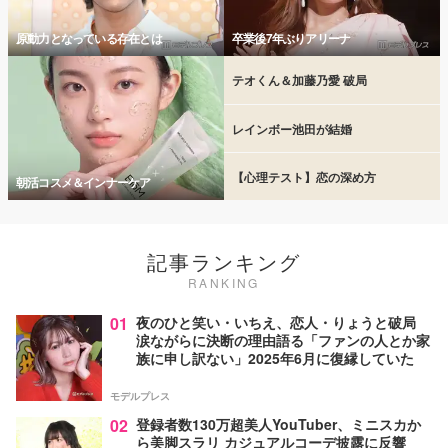
原動力となっている存在とは
卒業後7年ぶりアリーナ
テオくん＆加藤乃愛 破局
レインボー池田が結婚
【心理テスト】恋の深め方
朝活コスメ＆インナーケア
記事ランキング
RANKING
01
夜のひと笑い・いちえ、恋人・りょうと破局
涙ながらに決断の理由語る「ファンの人とか家
族に申し訳ない」2025年6月に復縁していた
モデルプレス
02
登録者数130万超美人YouTuber、ミニスカか
ら美脚スラリ カジュアルコーデ披露に反響