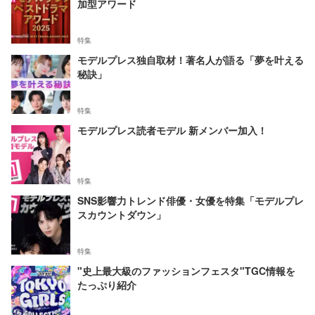
加型アワード
特集
モデルプレス独自取材！著名人が語る「夢を叶える
秘訣」
特集
モデルプレス読者モデル 新メンバー加入！
特集
SNS影響力トレンド俳優・女優を特集「モデルプレ
スカウントダウン」
特集
"史上最大級のファッションフェスタ"TGC情報を
たっぷり紹介