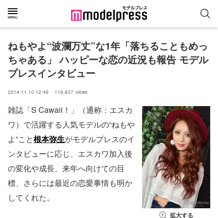
ねもやよ“波瀾万丈”な1年「落ちることもめっ
ちゃある」 ハッピーな恋の近況も報告 モデル
プレスインタビュー
2014.11.10 12:49
116,837
views
雑誌「S Cawaii！」（通称：エスカ
ワ）で活躍する人気モデルの“ねもや
よ”こと
根本弥生
がモデルプレスのイ
ンタビューに応じ、エスカワ加入後
の変化や成長、来年へ向けての目
標、さらには最近の恋愛事情も明か
してくれた。
拡大する