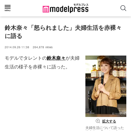
鈴木奈々「怒られました」夫婦生活を赤裸々
に語る
2014.09.26 11:38
264,878
views
モデルでタレントの
鈴木奈々
が夫婦
生活の様子を赤裸々に語った。
拡大する
夫婦生活について語った