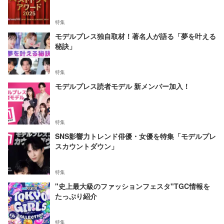
特集
モデルプレス独自取材！著名人が語る「夢を叶える
秘訣」
特集
モデルプレス読者モデル 新メンバー加入！
特集
SNS影響力トレンド俳優・女優を特集「モデルプレ
スカウントダウン」
特集
"史上最大級のファッションフェスタ"TGC情報を
たっぷり紹介
特集