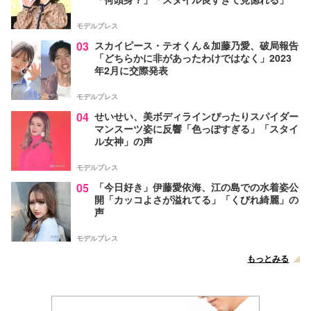
モデルプレス
03
スカイピース・テオくん＆加藤乃愛、破局報告
「どちらかに非があったわけではなく」2023
年2月に交際発表
モデルプレス
04
せいせい、美ボディラインぴったりスパイダー
マンスーツ姿に反響「色っぽすぎる」「スタイ
ル女神」の声
モデルプレス
05
「今日好き」伊藤愛依海、江の島での水着姿公
開「カッコよさが溢れてる」「くびれ綺麗」の
声
モデルプレス
もっとみる