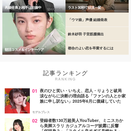
再婚発表 お相手は妊娠中
ラスト30秒で状況一変
「ウマ娘」声優 結婚発表
鈴木砂羽 子宮筋腫摘出
都合のよい恋を卒業するには
朝活コスメ＆インナーケア
記事ランキング
RANKING
01
夜のひと笑い・いちえ、恋人・りょうと破局
涙ながらに決断の理由語る「ファンの人とか家
族に申し訳ない」2025年6月に復縁していた
モデルプレス
02
登録者数130万超美人YouTuber、ミニスカか
ら美脚スラリ カジュアルコーデ披露に反響
「何頭身？」「スタイル良すぎて見惚れる」