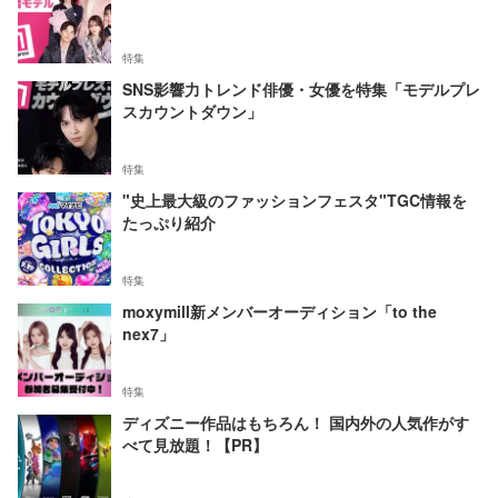
特集
SNS影響力トレンド俳優・女優を特集「モデルプレ
スカウントダウン」
特集
"史上最大級のファッションフェスタ"TGC情報を
たっぷり紹介
特集
moxymill新メンバーオーディション「to the
nex7」
特集
ディズニー作品はもちろん！ 国内外の人気作がす
べて見放題！【PR】