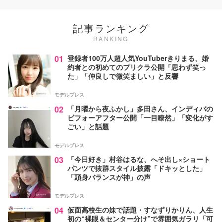
記事ランキング
RANKING
01
登録者100万人超人気YouTuberきりまる、婚
約者との初めてのプリクラ公開「思わず笑っ
た」「仲良しで微笑ましい」と反響
モデルプレス
02
「月曜から夜ふかし」多田さん、インディバの
ビフォーアフター公開「一目瞭然」「変化がす
ごい」と話題
モデルプレス
03
「今日好き」村谷はるな、へそ出し×ショート
パンツで抜群スタイル披露「ドキッとした」
「頭身バランスが神」の声
モデルプレス
04
仮面高校生の妹で話題・すなずりかりん、人生
初の“裸眼＆センター分け”で雰囲気ガラリ「可