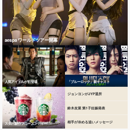
aespa ワールドツアー開幕
人気アイドルが初登場
「ブルーロック」新キャスト
ジョンヨンがJYP退所
鈴木友菜 第1子妊娠発表
相手が冷める追いメッセージ
スタバ新作フローズンティー