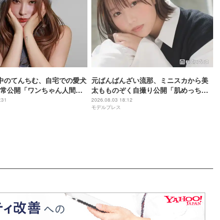
中のてんちむ、自宅での愛犬
元ばんばんざい流那、ミニスカから美
常公開「ワンちゃん人間み
太もものぞく自撮り公開「肌めっちゃ
ててすごい」「お部屋綺
綺麗」「美脚すぎる」と反響
:31
2026.08.03 18:12
モデルプレス