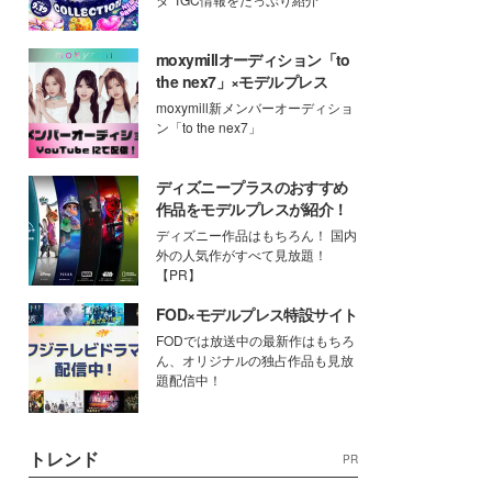
moxymillオーディション「to
the nex7」×モデルプレス
moxymill新メンバーオーディショ
ン「to the nex7」
ディズニープラスのおすすめ
作品をモデルプレスが紹介！
ディズニー作品はもちろん！ 国内
外の人気作がすべて見放題！
【PR】
FOD×モデルプレス特設サイト
FODでは放送中の最新作はもちろ
ん、オリジナルの独占作品も見放
題配信中！
トレンド
PR