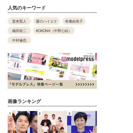
人気のキーワード
賀来賢人
愛のハイエナ
有働由美子
織田裕二
KOKONA（中野心結）
中村倫也
画像ランキング
1
2
3