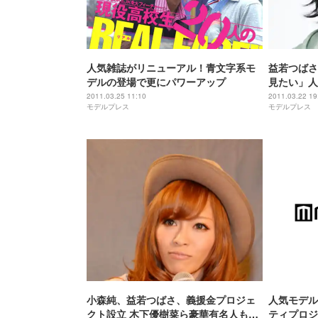
人気雑誌がリニューアル！青文字系モ
益若つばさ
デルの登場で更にパワーアップ
見たい」人
2011.03.25 11:10
2011.03.22 19
モデルプレス
モデルプレス
小森純、益若つばさ、義援金プロジェ
人気モデル
クト設立 木下優樹菜ら豪華有名人も賛
ティプロジ