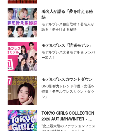
著名人が語る「夢を叶える秘
訣」
モデルプレス独自取材！著名人が
語る「夢を叶える秘訣」
モデルプレス「読者モデル」
モデルプレス読者モデル 新メンバ
ー加入！
モデルプレスカウントダウン
SNS影響力トレンド俳優・女優を
特集「モデルプレスカウントダウ
ン」
TOKYO GIRLS COLLECTION
2026 AUTUMN/WINTER × モ
デルプレス
"史上最大級のファッションフェス
タ"TGC情報をたっぷり紹介