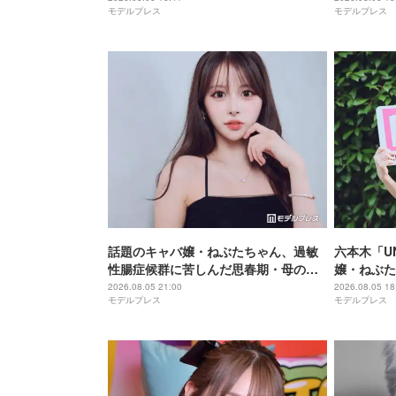
モデルプレス
モデルプレス
すぎ」
話題のキャバ嬢・ねぶたちゃん、過敏
六本木「UN
性腸症候群に苦しんだ思春期・母の蒸
嬢・ねぶた
発…“どん底からの脱出劇”「生きるの
葛藤・美の
2026.08.05 21:00
2026.08.05 18
モデルプレス
モデルプレス
って大変」人生変えた言葉とは【イン
タビュー連載Vol.1】