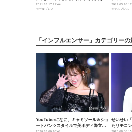
同
2011.03.17 11:44
2011.03.16 17
モデルプレス
モデルプレス
「インフルエンサー」カテゴリーの
YouTuberになに、キャミソール＆ショ
せいせい「
ートパンツスタイルで美ボディ際立つ
たリモコン
「脚綺麗で羨ましい」「肩ライン美し
も可愛い」
2026.08.06 16:41
2026.08.06 15