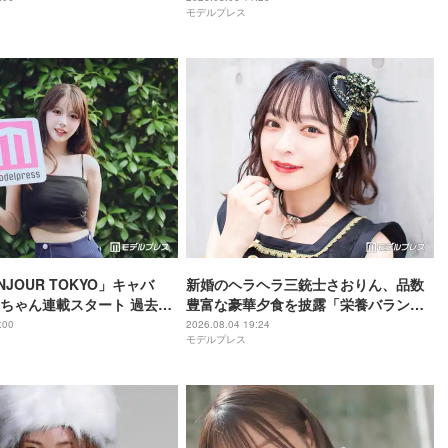
モデルプレス
年6月に復縁していた
JOUR TOKYO」キャバ
新婚のヘラヘラ三銃士さおりん、品数
ちゃん連載スタート 過去の
豊富な豪華夕食を披露「栄養バランス
秘訣・素顔に迫る
ばっちり」「丁寧な食卓憧れる」
:00
2026.08.04 19:24
モデルプレス