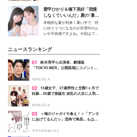
ーについて熱く語り合ってもらっ
を集めています。メイクやファッ
た。
愛甲ひかり＆橋下美好「我慢
ションの完成度を高めるベースと
して、“髪そのものの美しさ”に改
しなくていいんだ」夏の“暑さ
めて注目する人が増えている様
対策”の新しい選択肢とは？
本格的な夏が到来！暑い中で、特
子。今回は、そんな憧れの艶やか
にゆううつになるのが生理中のム
な髪を日常で叶える、美容好きの
レや不快感ですよね。今回はプラ
女性たちのヘアケア事情を紹介し
イベートでも仲良しで旅行好きな
ます。
モデル・愛甲ひかりさんと橋下美
ニュースランキング
好さんを迎えて本音で女子会トー
ク。猛暑のお出かけを快適に過ご
すヒントや、2人が感動した夏の
01
鈴木亮平ら出演者、劇場版
生理の新常識にも迫りました。
「TOKYO MER」公開延期にコメント
「現実のヒーローたちにチームMERから
最大の敬意とエールを」
モデルプレス
02
15歳女子、27歳男性と交際1ヶ月で
妊娠…36歳で孫誕生 波乱の人生に人気タ
レント思わずツッコミ「だいぶ危ねえ
よ！」
モデルプレス
03
＜俺のジャガイモ食え！＞「アンタ
にあげてるんだッ」恐怖で鳥肌…もはや
ストーカー？【第3話まんが】
ママスタ☆セレクト