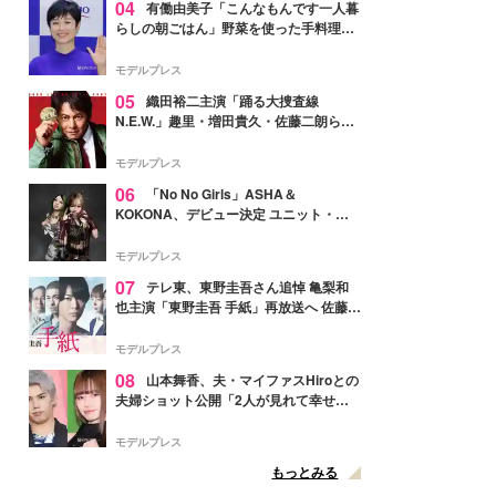
04
有働由美子「こんなもんです一人暮
らしの朝ごはん」野菜を使った手料理公
開「作ってみたい」「ヘルシーで美味し
そう」と反響
モデルプレス
05
織田裕二主演「踊る大捜査線
N.E.W.」趣里・増田貴久・佐藤二朗ら新
メンバー紹介映像解禁 各キャラクター象
徴する“謎のキーワード”も
モデルプレス
06
「No No Girls」ASHA＆
KOKONA、デビュー決定 ユニット・
TAKARAとしてセルフプロデュース楽曲
リリースへ
モデルプレス
07
テレ東、東野圭吾さん追悼 亀梨和
也主演「東野圭吾 手紙」再放送へ 佐藤隆
太・本田翼・中村倫也ら出演
モデルプレス
08
山本舞香、夫・マイファスHiroとの
夫婦ショット公開「2人が見れて幸せ」
「仲の良さが伝わってくる」と反響
モデルプレス
もっとみる