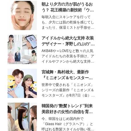
朝より夕方の方が肌がうるお
う？ 花王構築の新技術「ウォ
ーターキャプチャリングスキ
毎朝入念にスキンケアを行って
ン（捕水肌）」がスキンケア
も、夕方には肌の乾燥を感じてし
の常識を変える予感
まったり、保湿ミストが手放せな
いという読者も多いのでは？そん
アイドルから絶大な支持 衣装
な美容の常識を大きく変える可能
性を秘めた、革新的な「Water
デザイナー・茅野しのぶの“可
Capturing Skin（ウォーターキャ
愛い”を作る美学＜「シチズン
AKB48や＝LOVEなど数々の人気
プチャリングスキン：捕水肌）」
クロスシー」インタビュー＞
アイドルたちの衣装を手掛け、ア
技術を、花王が構築した。
イドルやファンから絶大な支持を
得る、株式会社オサレカンパニー
宮城舞・島村雄大、最新作
取締役兼クリエイティブディレク
ター・茅野しのぶ。一人ひとりの
『ミニオンズ＆モンスター
個性に寄り添い、魅力を引き出す
ズ』の魅力熱弁 ハチャメチャ
世界中で愛される「ミニオンズ」
衣装作りは、多くの女性たちに勇
だけじゃない“友情と絆”に感
シリーズの最新作『ミニオンズ＆
気と自信を与え続けている。
動
モンスターズ』が8月7日（金）に
公開。モデルプレスでは、“大のミ
韓国発の“艶髪トレンド”到来
ニオン好き”という共通点を持つモ
デルの宮城舞と島村雄大の特別対
美容好きの女性の自信を育む
談をお届け！それぞれの視点か
「ヘアケア事情」って？
今、韓国をはじめ国内外で
ら、今作ならではの魅力や予想外
「Glass Hair（グラスヘア）」と
の感動をもたらす奥深いストーリ
呼ばれる艶髪スタイルが熱い視線