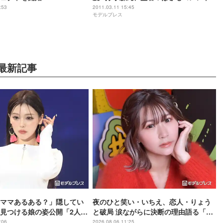
:53
2011.03.11 15:45
モデルプレス
最新記事
ママあるある？」隠してい
夜のひと笑い・いちえ、恋人・りょう
見つける娘の姿公開「2人と
と破局 涙ながらに決断の理由語る「フ
「ほっこり」の声
ァンの人とか家族に申し訳ない」2025
:06
2026.08.06 11:25