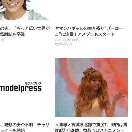
の夫、「もっと広い世界が
ヤマンバギャルの生き残り”げーはー
気雑誌を卒業
こ”に注目！アメブロもスタート
:39
2011.03.22 15:29
モデルプレス
、親類の安否不明 チャリ
＜速報＞宮城県北部で震度7、都内は震
ェクトを開始
度5弱 小森純、益若つばさもコメント