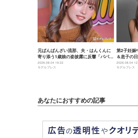
元ばんばんざい流那、夫・はんくんに
第2子妊娠
寄り添う1歳娘の姿披露に反響「パパ好
＆息子の日
きなんだね」「可愛くてキュンキュン
たいに立っ
2026.08.04 19:22
2026.08.04 12
モデルプレス
モデルプレス
しちゃう」
麗」の声
あなたにおすすめの記事