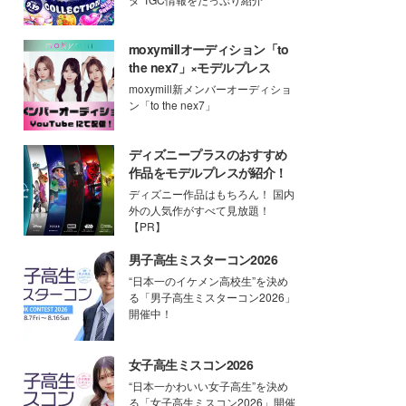
moxymillオーディション「to
the nex7」×モデルプレス
moxymill新メンバーオーディショ
ン「to the nex7」
ディズニープラスのおすすめ
作品をモデルプレスが紹介！
ディズニー作品はもちろん！ 国内
外の人気作がすべて見放題！
【PR】
男子高生ミスターコン2026
“日本一のイケメン高校生”を決め
る「男子高生ミスターコン2026」
開催中！
女子高生ミスコン2026
“日本一かわいい女子高生”を決め
る「女子高生ミスコン2026」開催