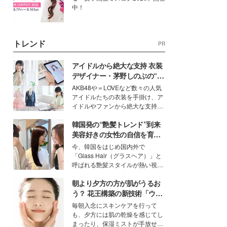
中！
トレンド
PR
アイドルから絶大な支持 衣装
デザイナー・茅野しのぶの“可
愛い”を作る美学＜「シチズン
AKB48や＝LOVEなど数々の人気
クロスシー」インタビュー＞
アイドルたちの衣装を手掛け、ア
イドルやファンから絶大な支持を
得る、株式会社オサレカンパニー
韓国発の“艶髪トレンド”到来
取締役兼クリエイティブディレク
ター・茅野しのぶ。一人ひとりの
美容好きの女性の自信を育む
個性に寄り添い、魅力を引き出す
「ヘアケア事情」って？
今、韓国をはじめ国内外で
衣装作りは、多くの女性たちに勇
「Glass Hair（グラスヘア）」と
気と自信を与え続けている。
呼ばれる艶髪スタイルが熱い視線
を集めています。メイクやファッ
朝より夕方の方が肌がうるお
ションの完成度を高めるベースと
して、“髪そのものの美しさ”に改
う？ 花王構築の新技術「ウォ
めて注目する人が増えている様
ーターキャプチャリングスキ
毎朝入念にスキンケアを行って
子。今回は、そんな憧れの艶やか
ン（捕水肌）」がスキンケア
も、夕方には肌の乾燥を感じてし
な髪を日常で叶える、美容好きの
の常識を変える予感
まったり、保湿ミストが手放せな