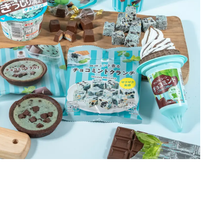
Loaded
:
87.03%