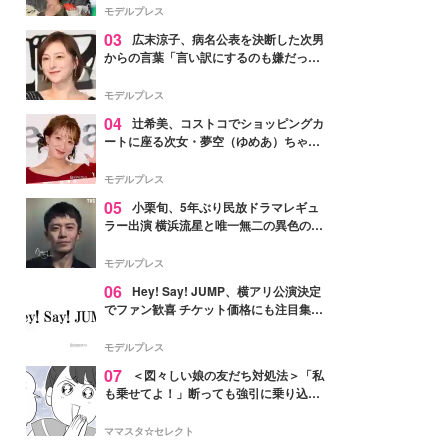
「かっこいい」と反響
モデルプレス
03
広末涼子、病名公表を決断した次男
からの言葉「言い訳にするのも嫌だっ
た」「言うべきか迷った」
モデルプレス
04
辻希美、コストコでショッピングカ
ートに座る次女・夢空（ゆめあ）ちゃん
の姿公開「乗りこなしてる感じが可愛す
ぎ」「成長を感じる」の声
モデルプレス
05
小栗旬、5年ぶり民放ドラマレギュ
ラー出演 横浜流星と唯一無二の異色のバ
ディで初共演【LOST10】
モデルプレス
06
Hey! Say! JUMP、横アリ公演決定
でファン歓喜 チケット価格にも注目集ま
る「激アツ」「平成に戻ったみたい」
モデルプレス
07
＜図々しい娘の友だち対処法＞「私
も乗せてよ！」断っても強引に乗り込ん
でくる友だち【第1話まんが】
ママスタ☆セレクト