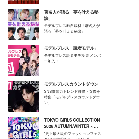
著名人が語る「夢を叶える秘
訣」
モデルプレス独自取材！著名人が
語る「夢を叶える秘訣」
モデルプレス「読者モデル」
モデルプレス読者モデル 新メンバ
ー加入！
モデルプレスカウントダウン
SNS影響力トレンド俳優・女優を
特集「モデルプレスカウントダウ
ン」
TOKYO GIRLS COLLECTION
2026 AUTUMN/WINTER × モ
デルプレス
"史上最大級のファッションフェス
タ"TGC情報をたっぷり紹介