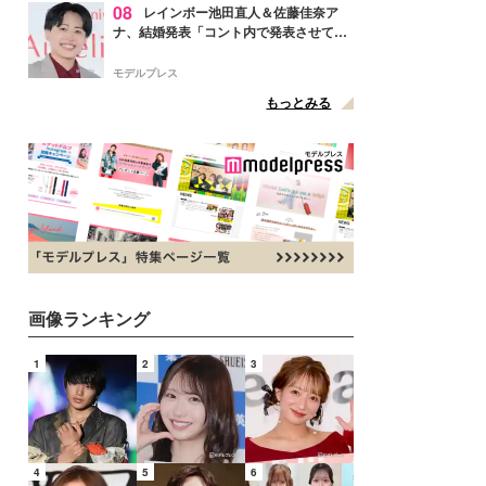
08
レインボー池田直人＆佐藤佳奈ア
ナ、結婚発表「コント内で発表させてい
ただきました」読売テレビ退社は生活拠
点変更のため
モデルプレス
もっとみる
画像ランキング
1
2
3
4
5
6