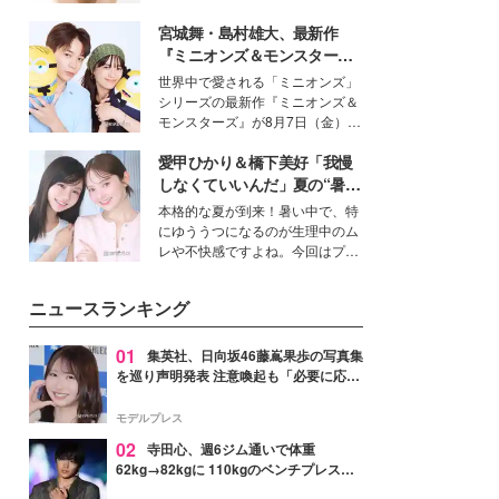
女性たちのヘアケア事情を紹介し
いという読者も多いのでは？そん
ます。
宮城舞・島村雄大、最新作
な美容の常識を大きく変える可能
性を秘めた、革新的な「Water
『ミニオンズ＆モンスター
Capturing Skin（ウォーターキャ
ズ』の魅力熱弁 ハチャメチャ
世界中で愛される「ミニオンズ」
プチャリングスキン：捕水肌）」
だけじゃない“友情と絆”に感
シリーズの最新作『ミニオンズ＆
技術を、花王が構築した。
動
モンスターズ』が8月7日（金）に
公開。モデルプレスでは、“大のミ
愛甲ひかり＆橋下美好「我慢
ニオン好き”という共通点を持つモ
デルの宮城舞と島村雄大の特別対
しなくていいんだ」夏の“暑さ
談をお届け！それぞれの視点か
対策”の新しい選択肢とは？
本格的な夏が到来！暑い中で、特
ら、今作ならではの魅力や予想外
にゆううつになるのが生理中のム
の感動をもたらす奥深いストーリ
レや不快感ですよね。今回はプラ
ーについて熱く語り合ってもらっ
イベートでも仲良しで旅行好きな
た。
モデル・愛甲ひかりさんと橋下美
ニュースランキング
好さんを迎えて本音で女子会トー
ク。猛暑のお出かけを快適に過ご
すヒントや、2人が感動した夏の
01
集英社、日向坂46藤嶌果歩の写真集
生理の新常識にも迫りました。
を巡り声明発表 注意喚起も「必要に応じ
て法的措置を含む対応を検討」
モデルプレス
02
寺田心、週6ジム通いで体重
62kg→82kgに 110kgのベンチプレス持
ち上げる姿披露「胸板の厚みすごい」