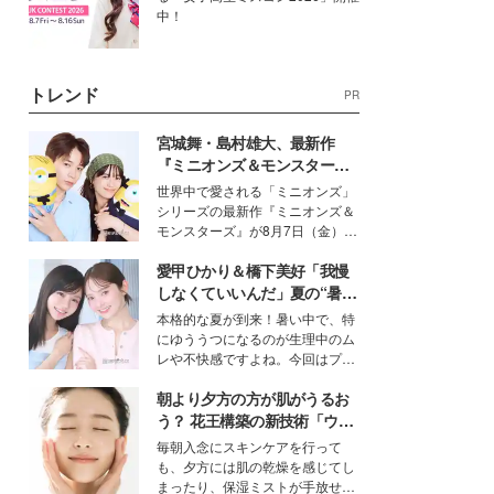
中！
トレンド
PR
宮城舞・島村雄大、最新作
『ミニオンズ＆モンスター
ズ』の魅力熱弁 ハチャメチャ
世界中で愛される「ミニオンズ」
だけじゃない“友情と絆”に感
シリーズの最新作『ミニオンズ＆
動
モンスターズ』が8月7日（金）に
公開。モデルプレスでは、“大のミ
愛甲ひかり＆橋下美好「我慢
ニオン好き”という共通点を持つモ
デルの宮城舞と島村雄大の特別対
しなくていいんだ」夏の“暑さ
談をお届け！それぞれの視点か
対策”の新しい選択肢とは？
本格的な夏が到来！暑い中で、特
ら、今作ならではの魅力や予想外
にゆううつになるのが生理中のム
の感動をもたらす奥深いストーリ
レや不快感ですよね。今回はプラ
ーについて熱く語り合ってもらっ
イベートでも仲良しで旅行好きな
た。
朝より夕方の方が肌がうるお
モデル・愛甲ひかりさんと橋下美
好さんを迎えて本音で女子会トー
う？ 花王構築の新技術「ウォ
ク。猛暑のお出かけを快適に過ご
ーターキャプチャリングスキ
毎朝入念にスキンケアを行って
すヒントや、2人が感動した夏の
ン（捕水肌）」がスキンケア
も、夕方には肌の乾燥を感じてし
生理の新常識にも迫りました。
の常識を変える予感
まったり、保湿ミストが手放せな