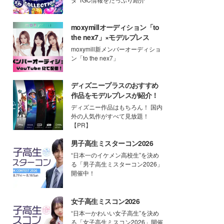
moxymillオーディション「to
the nex7」×モデルプレス
moxymill新メンバーオーディショ
ン「to the nex7」
ディズニープラスのおすすめ
作品をモデルプレスが紹介！
ディズニー作品はもちろん！ 国内
外の人気作がすべて見放題！
【PR】
男子高生ミスターコン2026
“日本一のイケメン高校生”を決め
る「男子高生ミスターコン2026」
開催中！
女子高生ミスコン2026
“日本一かわいい女子高生”を決め
る「女子高生ミスコン2026」開催