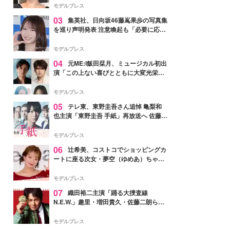
モデルプレス
03
集英社、日向坂46藤嶌果歩の写真集
を巡り声明発表 注意喚起も「必要に応じ
て法的措置を含む対応を検討」
モデルプレス
04
元ME:I飯田栞月、ミュージカル初出
演「この上ない喜びとともに大変光栄」
4年ぶり上演「ファントム」城田優らキ
ャスト発表
モデルプレス
05
テレ東、東野圭吾さん追悼 亀梨和
也主演「東野圭吾 手紙」再放送へ 佐藤隆
太・本田翼・中村倫也ら出演
モデルプレス
06
辻希美、コストコでショッピングカ
ートに座る次女・夢空（ゆめあ）ちゃん
の姿公開「乗りこなしてる感じが可愛す
ぎ」「成長を感じる」の声
モデルプレス
07
織田裕二主演「踊る大捜査線
N.E.W.」趣里・増田貴久・佐藤二朗ら新
メンバー紹介映像解禁 各キャラクター象
徴する“謎のキーワード”も
モデルプレス