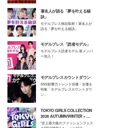
著名人が語る「夢を叶える秘
訣」
モデルプレス独自取材！著名人が
語る「夢を叶える秘訣」
モデルプレス「読者モデル」
モデルプレス読者モデル 新メンバ
ー加入！
モデルプレスカウントダウン
SNS影響力トレンド俳優・女優を
特集「モデルプレスカウントダウ
ン」
TOKYO GIRLS COLLECTION
2026 AUTUMN/WINTER × モ
デルプレス
"史上最大級のファッションフェス
タ"TGC情報をたっぷり紹介