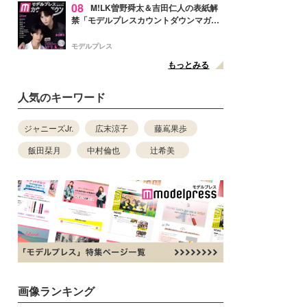
08
M!LK曽野舜太＆吉田仁人の表紙解
禁「モデルプレスカウントダウンマガジ
ン」巻頭に登場
モデルプレス
もっとみる
人気のキーワード
ジャニーズJr.
広末涼子
藤嶌果歩
飯田栞月
中村倫也
辻希美
画像ランキング