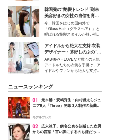
いという読者も多いのでは？そん
韓国発の“艶髪トレンド”到来
な美容の常識を大きく変える可能
性を秘めた、革新的な「Water
美容好きの女性の自信を育む
Capturing Skin（ウォーターキャ
「ヘアケア事情」って？
今、韓国をはじめ国内外で
プチャリングスキン：捕水肌）」
「Glass Hair（グラスヘア）」と
技術を、花王が構築した。
呼ばれる艶髪スタイルが熱い視線
を集めています。メイクやファッ
アイドルから絶大な支持 衣装
ションの完成度を高めるベースと
して、“髪そのものの美しさ”に改
デザイナー・茅野しのぶの“可
めて注目する人が増えている様
愛い”を作る美学＜「シチズン
AKB48や＝LOVEなど数々の人気
子。今回は、そんな憧れの艶やか
クロスシー」インタビュー＞
アイドルたちの衣装を手掛け、ア
な髪を日常で叶える、美容好きの
イドルやファンから絶大な支持を
女性たちのヘアケア事情を紹介し
得る、株式会社オサレカンパニー
ます。
取締役兼クリエイティブディレク
ニュースランキング
ター・茅野しのぶ。一人ひとりの
個性に寄り添い、魅力を引き出す
衣装作りは、多くの女性たちに勇
01
元木湧・安嶋秀生・内村颯太らジュ
気と自信を与え続けている。
ニア9人「Three」開幕 3人制作の新曲＆
手描きセットに込めた想い「もっと前に
進んで夢を掴みたい」【ゲネプロレポ】
モデルプレス
02
広末涼子、病名公表を決断した次男
からの言葉「言い訳にするのも嫌だっ
た」「言うべきか迷った」