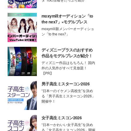
moxymillオーディション「to
the nex7」×モデルプレス
moxymill新メンバーオーディショ
ン「to the nex7」
ディズニープラスのおすすめ
作品をモデルプレスが紹介！
ディズニー作品はもちろん！ 国内
外の人気作がすべて見放題！
【PR】
男子高生ミスターコン2026
“日本一のイケメン高校生”を決め
る「男子高生ミスターコン2026」
開催中！
女子高生ミスコン2026
“日本一かわいい女子高生”を決め
る「女子高生ミスコン2026」開催