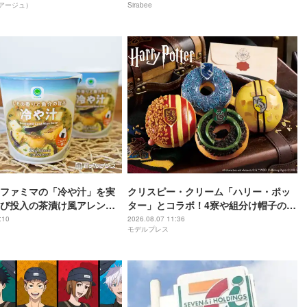
ェアージュ）
Sirabee
ファミマの「冷や汁」を実
クリスピー・クリーム「ハリー・ポッ
び投入の茶漬け風アレンジ
ター」とコラボ！4寮や組分け帽子のド
く夏バテ対策
ーナツ＆“金のスニッチ”ラテ
:10
2026.08.07 11:36
モデルプレス