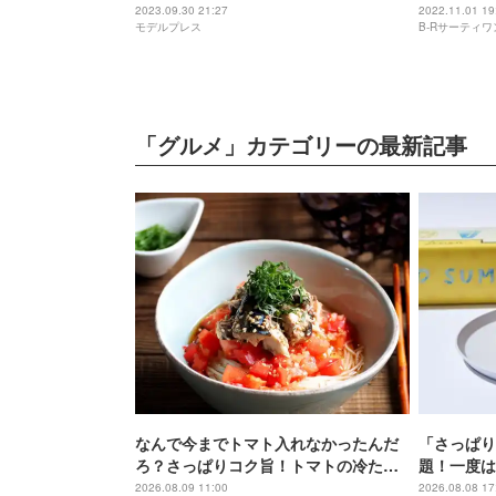
国の秋冬の風物詩は“進化版”にも注目
ーキや、フ
2023.09.30 21:27
2022.11.01 19
モデルプレス
B-Rサーティ
ーセットが
「グルメ」カテゴリーの最新記事
なんで今までトマト入れなかったんだ
「さっぱり
ろ？さっぱりコク旨！トマトの冷たい
題！一度は
麺レシピ4選
特集
2026.08.09 11:00
2026.08.08 17