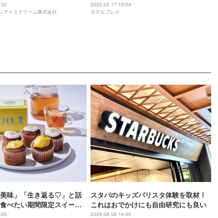
レーバーが選べるパーティ
感”生地が特長
:30
2022.03.17 15:04
ワンアイスクリーム株式会社
モデルプレス
登場
美味」「生き返る♡」と話
スタバのキッズバリスタ体験を取材！
食べたい期間限定スイーツ
これはおでかけにも自由研究にも良い
:05
2026.08.08 14:00