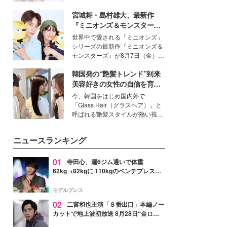
イベートでも仲良しで旅行好きな
宮城舞・島村雄大、最新作
モデル・愛甲ひかりさんと橋下美
好さんを迎えて本音で女子会トー
『ミニオンズ＆モンスター
ク。猛暑のお出かけを快適に過ご
ズ』の魅力熱弁 ハチャメチャ
世界中で愛される「ミニオンズ」
すヒントや、2人が感動した夏の
だけじゃない“友情と絆”に感
シリーズの最新作『ミニオンズ＆
生理の新常識にも迫りました。
動
モンスターズ』が8月7日（金）に
公開。モデルプレスでは、“大のミ
韓国発の“艶髪トレンド”到来
ニオン好き”という共通点を持つモ
デルの宮城舞と島村雄大の特別対
美容好きの女性の自信を育む
談をお届け！それぞれの視点か
「ヘアケア事情」って？
今、韓国をはじめ国内外で
ら、今作ならではの魅力や予想外
「Glass Hair（グラスヘア）」と
の感動をもたらす奥深いストーリ
呼ばれる艶髪スタイルが熱い視線
ーについて熱く語り合ってもらっ
を集めています。メイクやファッ
た。
ションの完成度を高めるベースと
ニュースランキング
して、“髪そのものの美しさ”に改
めて注目する人が増えている様
子。今回は、そんな憧れの艶やか
01
寺田心、週6ジム通いで体重
な髪を日常で叶える、美容好きの
62kg→82kgに 110kgのベンチプレス持
女性たちのヘアケア事情を紹介し
ち上げる姿披露「胸板の厚みすごい」
ます。
「かっこいい」と反響
モデルプレス
02
二宮和也主演「８番出口」本編ノー
カットで地上波初放送 8月28日“金ロ
ー”枠