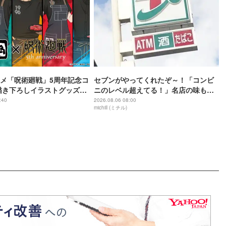
メ「呪術廻戦」5周年記念コ
セブンがやってくれたぞ～！「コンビ
描き下ろしイラストグッズ付
ニのレベル超えてる！」名店の味も楽
登場
しめる本格カレーフェス
:40
2026.08.06 08:00
michill (ミチル)