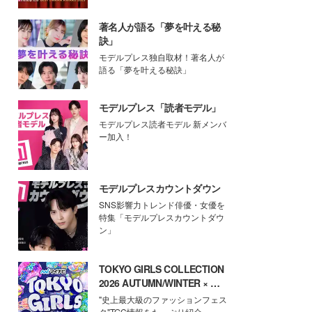
著名人が語る「夢を叶える秘
訣」
モデルプレス独自取材！著名人が
語る「夢を叶える秘訣」
モデルプレス「読者モデル」
モデルプレス読者モデル 新メンバ
ー加入！
モデルプレスカウントダウン
SNS影響力トレンド俳優・女優を
特集「モデルプレスカウントダウ
ン」
TOKYO GIRLS COLLECTION
2026 AUTUMN/WINTER × モ
デルプレス
"史上最大級のファッションフェス
タ"TGC情報をたっぷり紹介