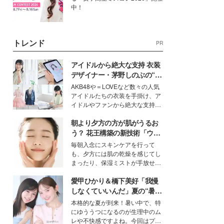
中！
トレンド
PR
アイドルから絶大な支持 衣装
デザイナー・茅野しのぶの“可
愛い”を作る美学＜「シチズン
AKB48や＝LOVEなど数々の人気
クロスシー」インタビュー＞
アイドルたちの衣装を手掛け、ア
イドルやファンから絶大な支持を
得る、株式会社オサレカンパニー
朝より夕方の方が肌がうるお
取締役兼クリエイティブディレク
ター・茅野しのぶ。一人ひとりの
う？ 花王構築の新技術「ウォ
個性に寄り添い、魅力を引き出す
ーターキャプチャリングスキ
毎朝入念にスキンケアを行って
衣装作りは、多くの女性たちに勇
ン（捕水肌）」がスキンケア
も、夕方には肌の乾燥を感じてし
気と自信を与え続けている。
の常識を変える予感
まったり、保湿ミストが手放せな
いという読者も多いのでは？そん
愛甲ひかり＆橋下美好「我慢
な美容の常識を大きく変える可能
性を秘めた、革新的な「Water
しなくていいんだ」夏の“暑さ
Capturing Skin（ウォーターキャ
対策”の新しい選択肢とは？
本格的な夏が到来！暑い中で、特
プチャリングスキン：捕水肌）」
にゆううつになるのが生理中のム
技術を、花王が構築した。
レや不快感ですよね。今回はプラ