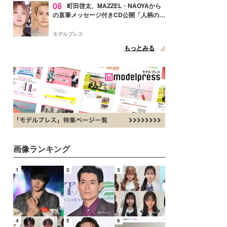
08
町田啓太、MAZZEL・NAOYAから
の直筆メッセージ付きCD公開「人柄の良
さがにじみ出てる」の声
モデルプレス
もっとみる
画像ランキング
1
2
3
4
5
6