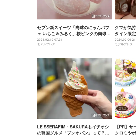
セブン新スイーツ「肉球のにゃんパフ
クマが気持
ェ いちご＆みるく」桜ピンクの肉球を
タイン限定
愛でて味わう一品
ットカット
2024.02.19 07:31
2024.02.06 21
モデルプレス
モデルプレス
てみた
LE SSERAFIM・SAKURAもイチオシ
【PR】サ
の韓国グルメ「プンオパン」って？韓
クロミやポ