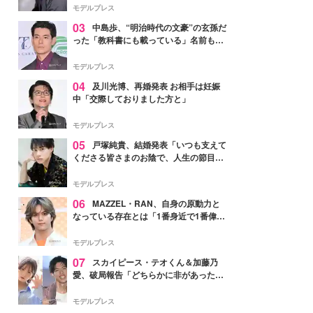
モデルプレス
03
中島歩、“明治時代の文豪”の玄孫だ
った「教科書にも載っている」名前も先
祖に由来
モデルプレス
04
及川光博、再婚発表 お相手は妊娠
中「交際しておりました方と」
モデルプレス
05
戸塚純貴、結婚発表「いつも支えて
くださる皆さまのお陰で、人生の節目を
迎えられること、心より感謝しておりま
す」【全文】
モデルプレス
06
MAZZEL・RAN、自身の原動力と
なっている存在とは「1番身近で1番偉大
な存在」
モデルプレス
07
スカイピース・テオくん＆加藤乃
愛、破局報告「どちらかに非があったわ
けではなく」2023年2月に交際発表
モデルプレス