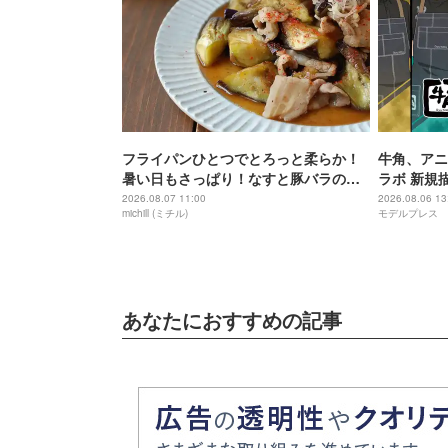
フライパンひとつでとろっと柔らか！
牛角、アニ
暑い日もさっぱり！なすと豚バラのや
ラボ 新規
みつきポン酢炒め
きメニュー
2026.08.07 11:00
2026.08.06 13
michill (ミチル)
モデルプレス
あなたにおすすめの記事