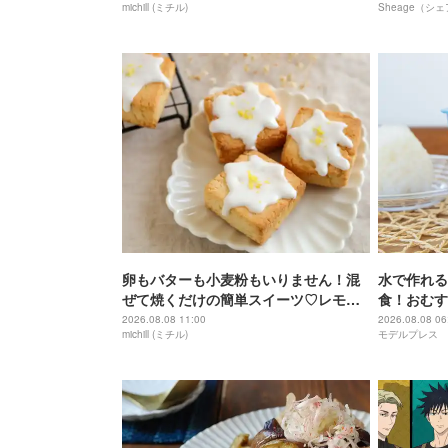
michill (ミチル)
Sheage（シ
卵もバターも小麦粉もいりません！混
水で作れる
ぜて焼くだけの簡単スイーツ♡レモン
食！おむす
の米粉スコーンのレシピ
でも美味し
2026.08.08 11:00
2026.08.08 06
michill (ミチル)
モデルプレス