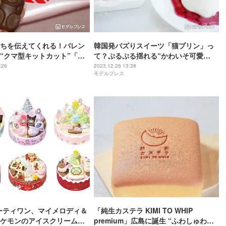
ちを伝えてくれる！バレン
韓国発バズりスイーツ「猫プリン」っ
“クマ型キットカット”「キ
て？ぷるぷる揺れる“かわいそ可愛
 ハートフルベアー」を食べ
い”動きが人気のヒミツ
:26
2023.12.26 13:38
モデルプレス
ーティワン、マイメロディ＆
「純生カステラ KIMI TO WHIP
ケモンのアイスクリームケ
premium」広島に誕生 “ふわしゅわ食