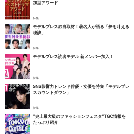
加型アワード
特集
モデルプレス独自取材！著名人が語る「夢を叶える
秘訣」
特集
モデルプレス読者モデル 新メンバー加入！
特集
SNS影響力トレンド俳優・女優を特集「モデルプレ
スカウントダウン」
特集
"史上最大級のファッションフェスタ"TGC情報を
たっぷり紹介