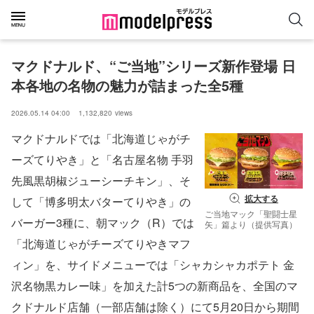
マクドナルド、“ご当地”シリーズ新作登場 日
本各地の名物の魅力が詰まった全5種
2026.05.14 04:00
1,132,820
views
マクドナルドでは「北海道じゃがチ
ーズてりやき」と「名古屋名物 手羽
先風黒胡椒ジューシーチキン」、そ
拡大する
して「博多明太バターてりやき」の
ご当地マック「聖闘士星
バーガー3種に、朝マック（R）では
矢」篇より（提供写真）
「北海道じゃがチーズてりやきマフ
ィン」を、サイドメニューでは「シャカシャカポテト 金
沢名物黒カレー味」を加えた計5つの新商品を、全国のマ
クドナルド店舗（一部店舗は除く）にて5月20日から期間