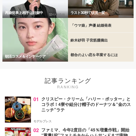
再婚発表 お相手は妊娠中
ラスト30秒で状況一変
「ウマ娘」声優 結婚発表
鈴木砂羽 子宮筋腫摘出
都合のよい恋を卒業するには
朝活コスメ＆インナーケア
記事ランキング
RANKING
01
クリスピー・クリーム「ハリー・ポッター」と
コラボ！4寮や組分け帽子のドーナツ＆“金のス
ニッチ”ラテ
モデルプレス
02
ファミマ、今年2度目の「45％増量作戦」開始
“重量UP”ファミチキからハムサンドまで実物