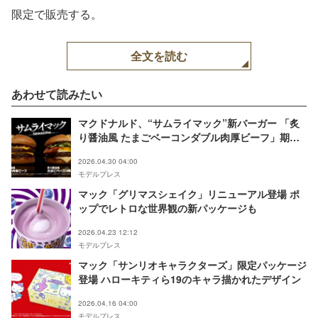
限定で販売する。
全文を読む
あわせて読みたい
マクドナルド、“サムライマック”新バーガー 「炙
り醤油風 たまごベーコンダブル肉厚ビーフ」期間
限定で登場
2026.04.30 04:00
モデルプレス
マック「グリマスシェイク」リニューアル登場 ポ
ップでレトロな世界観の新パッケージも
2026.04.23 12:12
モデルプレス
マック「サンリオキャラクターズ」限定パッケージ
登場 ハローキティら19のキャラ描かれたデザイン
2026.04.16 04:00
モデルプレス