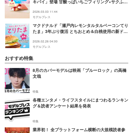
キパイ」登場 甘酸っぱいちごフィリング×サクふ
わ・とろ～り食感
2026.03.03 11:44
モデルプレス
マクドナルド「瀬戸内レモンタルタルベーコンてり
たま」3年ぶり復活 とちおとめ＆白桃使用の新ドリ
ンクも
2026.02.26 04:00
モデルプレス
おすすめ特集
8月のカバーモデルは映画「ブルーロック」の高橋
文哉
特集
各種エンタメ・ライフスタイルにまつわるランキン
グ＆読者アンケート結果を発表
特集
業界初！ 全プラットフォーム横断の大規模読者参