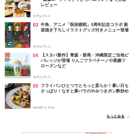
レビュー
モデルプレス
03
牛角、アニメ「呪術廻戦」5周年記念コラボ 新
規描き下ろしイラストグッズ付きメニュー登場
モデルプレス
04
【スタバ新作】青森・群馬・沖縄限定ご当地ビ
バレッジが登場 りんごフラペチーノや黒糖フ
ローズンなど
モデルプレス
05
フライパンひとつでとろっと柔らか！暑い日も
さっぱり！なすと豚バラのやみつきポン酢炒め
michill (ミチル)
もっとみる