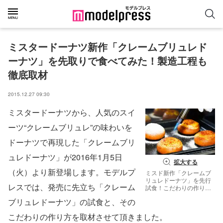
ミスタードーナツ新作「クレームブリュレド
ーナツ」を先取りで食べてみた！製造工程も
徹底取材
2015.12.27 09:30
ミスタードーナツから、人気のスイ
ーツ“クレームブリュレ”の味わいを
ドーナツで再現した「クレームブリ
ュレドーナツ」が2016年1月5日
拡大する
（火）より新登場します。モデルプ
ミスド新作「クレームブ
リュレドーナツ」を先行
レスでは、発売に先立ち「クレーム
試食！こだわりの作り方
にも密着（C）モデルプ
ブリュレドーナツ」の試食と、その
レス
こだわりの作り方を取材させて頂きました。