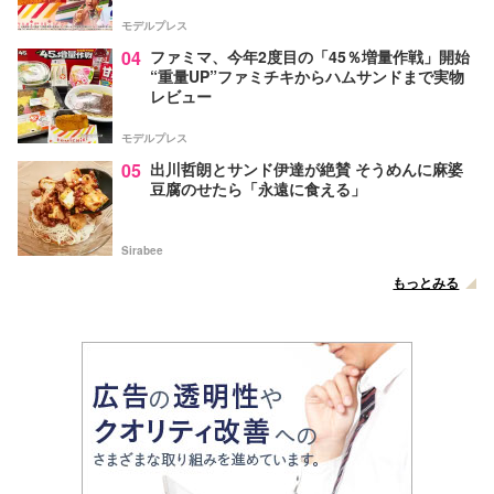
モデルプレス
04
ファミマ、今年2度目の「45％増量作戦」開始
“重量UP”ファミチキからハムサンドまで実物
レビュー
モデルプレス
05
出川哲朗とサンド伊達が絶賛 そうめんに麻婆
豆腐のせたら「永遠に食える」
Sirabee
もっとみる