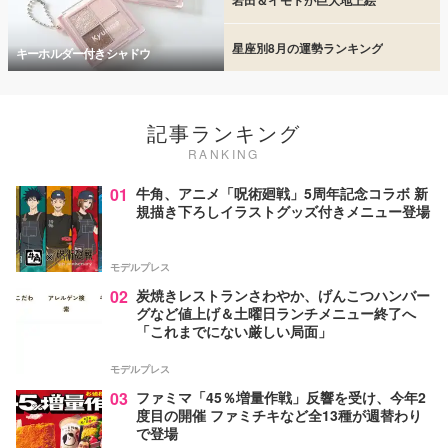
星座別8月の運勢ランキング
キーホルダー付きシャドウ
記事ランキング
RANKING
01
牛角、アニメ「呪術廻戦」5周年記念コラボ 新
規描き下ろしイラストグッズ付きメニュー登場
モデルプレス
02
炭焼きレストランさわやか、げんこつハンバー
グなど値上げ＆土曜日ランチメニュー終了へ
「これまでにない厳しい局面」
モデルプレス
03
ファミマ「45％増量作戦」反響を受け、今年2
度目の開催 ファミチキなど全13種が週替わり
で登場