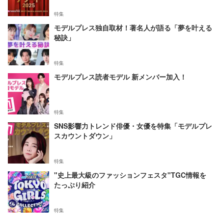
特集
モデルプレス独自取材！著名人が語る「夢を叶える
秘訣」
特集
モデルプレス読者モデル 新メンバー加入！
特集
SNS影響力トレンド俳優・女優を特集「モデルプレ
スカウントダウン」
特集
"史上最大級のファッションフェスタ"TGC情報を
たっぷり紹介
特集