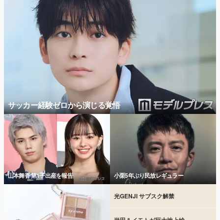
サッカー経験ゼロから演じる覚悟
山本舞香 第1子出産を報告
小栗5年ぶり民放レギュラー
光GENJI サブスク解禁
岩田＆イモトが巨大地上絵