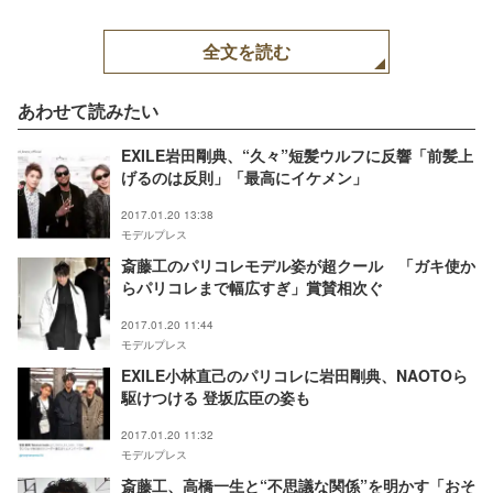
全文を読む
あわせて読みたい
EXILE岩田剛典、“久々”短髪ウルフに反響「前髪上
げるのは反則」「最高にイケメン」
2017.01.20 13:38
モデルプレス
斎藤工のパリコレモデル姿が超クール 「ガキ使か
らパリコレまで幅広すぎ」賞賛相次ぐ
2017.01.20 11:44
モデルプレス
EXILE小林直己のパリコレに岩田剛典、NAOTOら
駆けつける 登坂広臣の姿も
2017.01.20 11:32
モデルプレス
斎藤工、高橋一生と“不思議な関係”を明かす「おそ