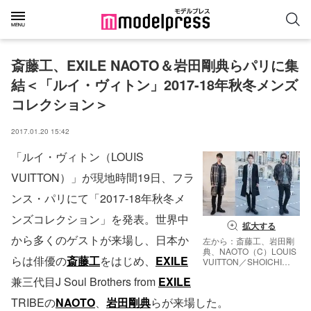
斎藤工、EXILE NAOTO＆岩田剛典らパリに集
結＜「ルイ・ヴィトン」2017-18年秋冬メンズ
コレクション＞
2017.01.20 15:42
「ルイ・ヴィトン（LOUIS
VUITTON）」が現地時間19日、フラ
ンス・パリにて「2017-18年秋冬メ
ンズコレクション」を発表。世界中
拡大する
から多くのゲストが来場し、日本か
左から：斎藤工、岩田剛
典、NAOTO（C）LOUIS
らは俳優の
斎藤工
をはじめ、
EXILE
VUITTON／SHOICHI
KAJINO
兼三代目J Soul Brothers from
EXILE
TRIBEの
NAOTO
、
岩田剛典
らが来場した。