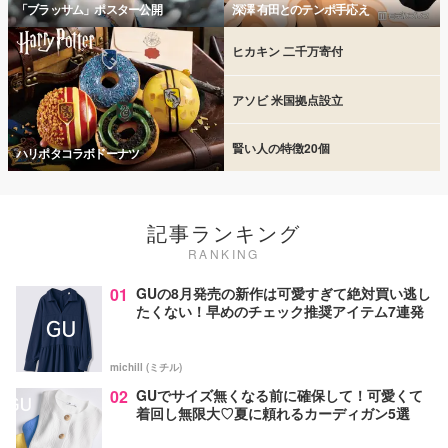
「ブラッサム」ポスター公開
深澤 有田とのテンポ手応え
ヒカキン 二千万寄付
アソビ 米国拠点設立
賢い人の特徴20個
ハリポタコラボドーナツ
記事ランキング
RANKING
01
GUの8月発売の新作は可愛すぎて絶対買い逃し
たくない！早めのチェック推奨アイテム7連発
michill (ミチル)
02
GUでサイズ無くなる前に確保して！可愛くて
着回し無限大♡夏に頼れるカーディガン5選