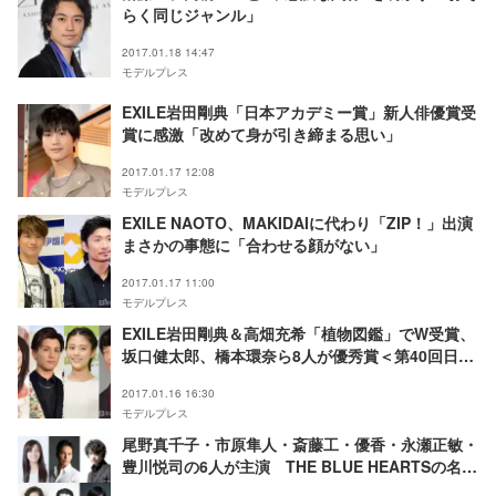
らく同じジャンル」
2017.01.18 14:47
モデルプレス
EXILE岩田剛典「日本アカデミー賞」新人俳優賞受
賞に感激「改めて身が引き締まる思い」
2017.01.17 12:08
モデルプレス
EXILE NAOTO、MAKIDAIに代わり「ZIP！」出演
まさかの事態に「合わせる顔がない」
2017.01.17 11:00
モデルプレス
EXILE岩田剛典＆高畑充希「植物図鑑」でW受賞、
坂口健太郎、橋本環奈ら8人が優秀賞＜第40回日本
アカデミー賞 新人俳優賞＞
2017.01.16 16:30
モデルプレス
尾野真千子・市原隼人・斎藤工・優香・永瀬正敏・
豊川悦司の6人が主演 THE BLUE HEARTSの名曲
が映像に