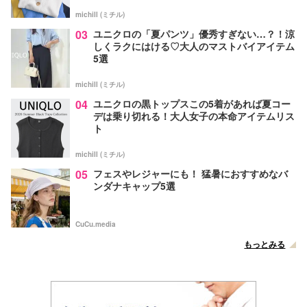
michill (ミチル)
03
ユニクロの「夏パンツ」優秀すぎない…？！涼
しくラクにはける♡大人のマストバイアイテム
5選
michill (ミチル)
04
ユニクロの黒トップスこの5着があれば夏コー
デは乗り切れる！大人女子の本命アイテムリス
ト
michill (ミチル)
05
フェスやレジャーにも！ 猛暑におすすめなバ
ンダナキャップ5選
CuCu.media
もっとみる