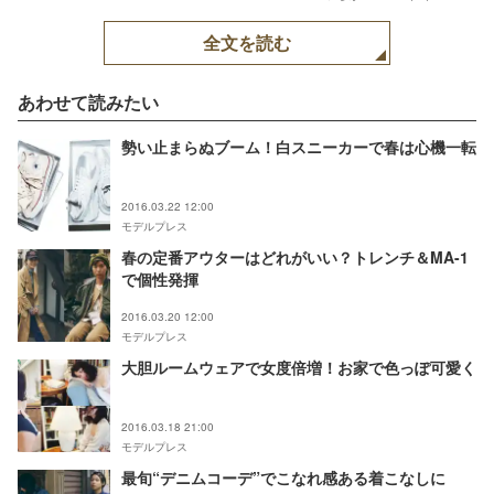
TOPLOG
全文を読む
あわせて読みたい
勢い止まらぬブーム！白スニーカーで春は心機一転
2016.03.22 12:00
モデルプレス
春の定番アウターはどれがいい？トレンチ＆MA-1
で個性発揮
2016.03.20 12:00
モデルプレス
大胆ルームウェアで女度倍増！お家で色っぽ可愛く
2016.03.18 21:00
モデルプレス
最旬“デニムコーデ”でこなれ感ある着こなしに