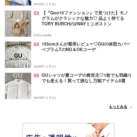
michill (ミチル)
03
【『Qoo10ファッション』で見つけた】モノ
グラムがクラシックな魅力♡ 品よく持てる
TORY BURCHの2WAYミニボストン
CuCu.media
04
155cmさんが着用レビュー♡GUの体型カバー
ペプラムTのNG＆OKコーデ
michill (ミチル)
05
GUシャツが夏コーデの救世主♡1枚でも羽織り
でも使える！買って損なし万能アイテム5選
michill (ミチル)
もっとみる