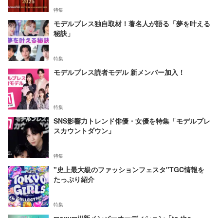
特集
モデルプレス独自取材！著名人が語る「夢を叶える
秘訣」
特集
モデルプレス読者モデル 新メンバー加入！
特集
SNS影響力トレンド俳優・女優を特集「モデルプレ
スカウントダウン」
特集
"史上最大級のファッションフェスタ"TGC情報を
たっぷり紹介
特集