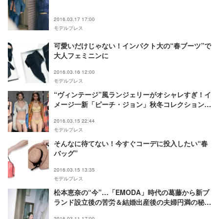
2016.03.17 17:00
モデルプレス
可愛いだけじゃない！インパクト大の“春ブーツ”で
大人フェミニンに
2016.03.16 12:00
モデルプレス
“ヴィンテージ”風ランジェリーがオシャレすぎ！イ
メージ一新「ピーチ・ジョン」秋冬コレクションが
可愛い
2016.03.15 22:44
モデルプレス
そんなに待てない！今すぐコーデに投入したい“春
バッグ”
2016.03.15 13:35
モデルプレス
松本恵奈の“今”…「EMODA」時代の葛藤から新ブ
ランド設立後の苦労＆結婚出産後の夫婦円満の秘訣
とは モデルプレスインタビュー
2016.03.11 17:00