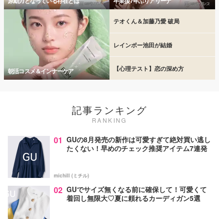
原動力となっている存在とは
卒業後7年ぶりアリーナ
テオくん＆加藤乃愛 破局
レインボー池田が結婚
【心理テスト】恋の深め方
朝活コスメ＆インナーケア
記事ランキング
RANKING
01
GUの8月発売の新作は可愛すぎて絶対買い逃し
たくない！早めのチェック推奨アイテム7連発
michill (ミチル)
02
GUでサイズ無くなる前に確保して！可愛くて
着回し無限大♡夏に頼れるカーディガン5選