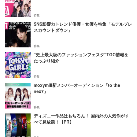
特集
SNS影響力トレンド俳優・女優を特集「モデルプレ
スカウントダウン」
特集
"史上最大級のファッションフェスタ"TGC情報を
たっぷり紹介
特集
moxymill新メンバーオーディション「to the
nex7」
特集
ディズニー作品はもちろん！ 国内外の人気作がす
べて見放題！【PR】