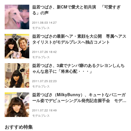
益若つばさ、新CMで愛犬と初共演 「可愛すぎ
る」の声
2011.08.03 14:27
モデルプレス
益若つばさの最新ヘア・素顔を大公開 専属ヘアス
タイリストがモデルプレスへ独占コメント
2011.07.26 18:42
モデルプレス
益若つばさ、3歳でナンパ癖のあるクレヨンしんち
ゃんな息子に「将来心配・・・」
2011.07.25 22:23
モデルプレス
益若つばさ（MilkyBunny）、キュートなバニーガ
ール姿でデビューシングル発売記念握手会 モデル
プレス独占レポート
2011.07.22 19:49
モデルプレス
おすすめ特集