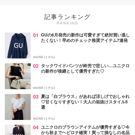
記事ランキング
RANKING
01
GUの8月発売の新作は可愛すぎて絶対買い逃し
たくない！早めのチェック推奨アイテム7連発
michill (ミチル)
02
タックワイドパンツが終売で悲しい…ユニクロ
の新作が後継として優秀すぎた♡
michill (ミチル)
03
夏は「白ブラウス」があれば涼しげでおしゃれ
♡甘くなりすぎない！大人の垢抜けスタイル5
選
michill (ミチル)
04
ユニクロのブラウンアイテムが優秀すぎる♡今
から秋までヘビロテ確実！買って損なしの名品