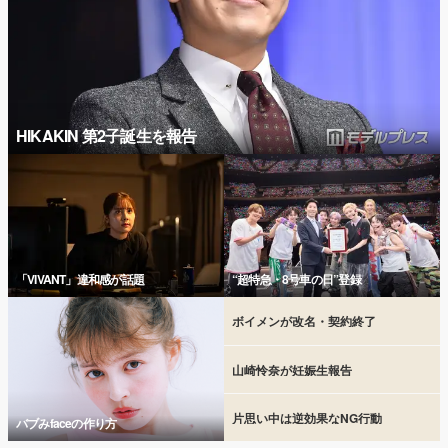
HIKAKIN 第2子誕生を報告
「VIVANT」違和感が話題
“超特急・8号車の日”登録
ボイメンが改名・契約終了
山崎怜奈が妊娠生報告
片思い中は逆効果なNG行動
バブみfaceの作り方