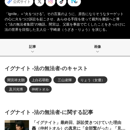
公式サイト
「Ignite」＝“火をつける”。その言葉のように、原告になりそうなターゲット
の心に火をつけ訴訟を起こさせ、あらゆる手段を使って裁判を勝訴へと導
く“法の無法者集団”の物語。間宮は、父親を事故で亡くしたことをきっかけに
法の世界を目指した主人公・宇崎凌（うざき・りょう）を演じる。
記事
画像
イグナイト -法の無法者-のキャスト
間宮祥太朗
上白石萌歌
三山凌輝
りょう（女優）
及川光博
仲村トオル
イグナイト -法の無法者-に関する記事
「イグナイト」最終回、訴訟焚きつけていた理由
轟（仲村トオル）の真意に「全部繋がった」「見事