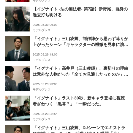
モデルプレス
【イグナイト -法の無法者- 第7話】伊野尾、自身の
過去打ち明ける
2025.05.30 06:00
モデルプレス
「イグナイト」三山凌輝、制作陣から思わず唸りが
上がったシーン「キャラクターの機微を見事に演じ
てくれました」【プロデューサーコメント】
2025.05.29 18:00
モデルプレス
「イグナイト」高井戸（三山凌輝）、裏切りの理由
は意外な人物だった「全てお見通しだったのか」
「やられた」の声
2025.05.23 23:03
モデルプレス
「イグナイト」ラスト30秒、新キャラ登場に視聴
者ざわつく「黒幕？」「一瞬だった」
2025.05.23 22:54
モデルプレス
「イグナイト」三山凌輝、DJシーンでエキストラ