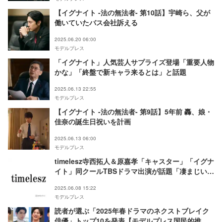
【イグナイト -法の無法者- 第10話】宇崎ら、父が
働いていたバス会社訴える
2025.06.20 06:00
モデルプレス
「イグナイト」人気芸人サプライズ登場「重要人物
かな」「終盤で新キャラ来るとは」と話題
2025.06.13 22:55
モデルプレス
【イグナイト -法の無法者- 第9話】5年前 轟、娘・
佳奈の誕生日祝いを計画
2025.06.13 06:00
モデルプレス
timelesz寺西拓人＆原嘉孝「キャスター」「イグナ
イト」同クールTBSドラマ出演が話題「凄まじい活
躍」「てらはら最強」
2025.06.08 15:22
モデルプレス
読者が選ぶ「2025年春ドラマのネクストブレイク
俳優」トップ10を発表【モデルプレス国民的推し