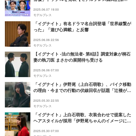
ランキング】
2025.06.07 19:00
モデルプレス
「イグナイト」有名ドラマ名台詞登場「世界線繋が
った」「遊び心満載」と反響
2025.06.06 22:56
モデルプレス
【イグナイト -法の無法者- 第8話】調査対象が桐石
妻の執刀医 まさかの展開待ち受ける
2025.06.06 07:00
モデルプレス
「イグナイト」伊野尾（上白石萌歌）、バイク移動
の理由・今までの行動の伏線回収が話題「辻褄が合
う」「腑に落ちた」
2025.05.30 22:55
モデルプレス
「イグナイト」上白石萌歌、衣装合わせで提案した
ヘアスタイルが採用「伊野尾ちゃんのイメージに近
い」【インタビュー】
2025.05.30 07:00