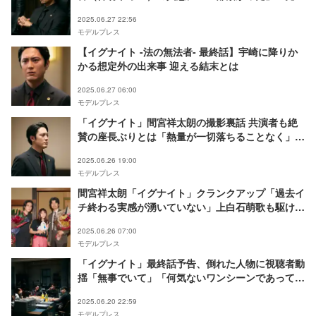
な伏線回収」と反響
2025.06.27 22:56
モデルプレス
【イグナイト -法の無法者- 最終話】宇崎に降りか
かる想定外の出来事 迎える結末とは
2025.06.27 06:00
モデルプレス
「イグナイト」間宮祥太朗の撮影裏話 共演者も絶
賛の座長ぶりとは「熱量が一切落ちることなく」
【プロデューサー対談】
2025.06.26 19:00
モデルプレス
間宮祥太朗「イグナイト」クランクアップ「過去イ
チ終わる実感が湧いていない」上白石萌歌も駆けつ
ける
2025.06.26 07:00
モデルプレス
「イグナイト」最終話予告、倒れた人物に視聴者動
揺「無事でいて」「何気ないワンシーンであってほ
しい」
2025.06.20 22:59
モデルプレス