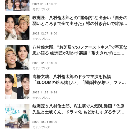
2024.01.24 13:52
モデルプレス
岐洲匠、八村倫太郎との“運命的”な出会い「自分の
弱いところまで全て出せた」裸の付き合いで絆深め
る＜「佐原先生と土岐くん」インタビュー前編＞
2023.12.07 18:00
モデルプレス
八村倫太郎、“お芝居でのファーストキス”で率直な
思い語る 岐洲匠が明かす裏話「耐えきれずにニヤ
けてしまいました」＜「佐原先生と土岐くん」イン
2023.12.07 18:00
タビュー後編＞
モデルプレス
高橋文哉、八村倫太郎のドラマ主演を祝福
「8LOOMの絡み嬉しい」「関係性が尊い」ファン
歓喜
2023.11.29 16:29
モデルプレス
岐洲匠＆八村倫太郎、W主演で人気BL漫画「佐原
先生と土岐くん」ドラマ化 もどかしすぎるラブコ
メディ
2023.10.24 08:00
モデルプレス