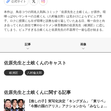
公式サイト
本作は、鳥谷コウの同名人気BLコミック「佐原先生と土岐くん」が原作。喧
嘩っぱやいヤンキーの土岐くん（八村倫太郎）は見かけによらずピュア男
子。ロクに授業にも出ず喧嘩と説教を繰り返していたある日、唯一自分と向
き合ってくれた担任で爽やかイケメン体育教師の佐原先生（岐洲匠）に恋し
てしまう。ピュアすぎる土岐くんと佐原先生の不器用で一途な恋が始まる。
記事
画像
佐原先生と土岐くんのキャスト
岐洲匠
八村倫太郎
佐原先生と土岐くんに関する記事
【推しの子】実写化決定「キングダム」「東リベ」
「今際の国のアリス」アクションから「みなしょ
ー」BLまで…漫画原作作品が今アツい