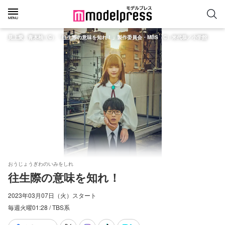
見上愛、青木柚（C）「往生際の意味を知れ！」製作委員会・MBS（C）米代恭／小学館
おうじょうぎわのいみをしれ
往生際の意味を知れ！
2023年03月07日（火）スタート
毎週火曜01:28 / TBS系