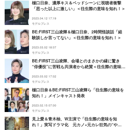
樋口日奈、濃厚キス＆ベッドシーンに視聴者衝撃
「思った以上に激しい」＜往生際の意味を知れ！＞
2023.04.12 17:19
モデルプレス
BE:FIRST三山凌輝＆樋口日奈、2時間怪談話「経
験談しか言ってない」＜往生際の意味を知れ！＞
2023.03.02 18:07
モデルプレス
BE:FIRST三山凌輝、会場とのまさかの縁に驚き
“俳優役”に苦戦も共演者から絶賛＜往生際の意味を
知れ！＞
2023.03.02 17:02
モデルプレス
樋口日奈＆BE:FIRST三山凌輝ら「往生際の意味を
知れ！」メインキャスト発表
2023.02.15 07:00
モデルプレス
見上愛＆青木柚、W主演で「往生際の意味を知
れ！」実写ドラマ化 元カノ×元カレ狂気の“やり