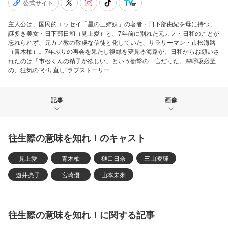
公式サイト
主人公は、国民的エッセイ「星の三姉妹」の著者・日下部由紀を母に持つ、
謎多き美女・日下部日和（見上愛）と、7年前に別れた元カノ・日和のことが
忘れられず、元カノ教の敬虔な信徒と化していた、サラリーマン・市松海路
（青木柚）。7年ぶりの再会を果たし復縁を夢見る海路が、日和からお願いさ
れたのは「市松くんの精子が欲しい」という衝撃の一言だった。深呼吸必至
の、狂気の“やり直し”ラブストーリー
記事
画像
往生際の意味を知れ！のキャスト
見上愛
青木柚
樋口日奈
三山凌輝
遊井亮子
宮崎優
山本未來
往生際の意味を知れ！に関する記事