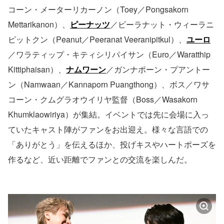
コーン・メーターリカーノン（Toey／Pongsakorn
Mettarikanon）、
ピーナッツ
／ビーラナット・ウィーラニ
ピットクン（Peanut／Peeranat Veeranipitkul）、
ユーロ
／ワラティップ・キティシリパイサン（Euro／Waratthip
Kittiphaisan）、
ナムワーン
／ガンナポーン・プアントー
ン（Namwaan／Kannaporn Puangthong）、ボス／ワサ
コーン・クムグラオウイリヤ監督（Boss／Wasakorn
Khumklaowiriya）が集結。イベントでは先に会場に入っ
ていたキャスト陣がファンをお出迎え。様々な言語での
「ありがとう」を伝えるほか、投げキスやハートポーズを
作るなど、近い距離でファンとの交流を楽しんだ。