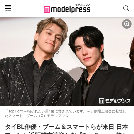
「Top Form～抱かれたい男1位に脅されています。～」劇場上映会に登壇し
たスマート、ブーム（C）モデルプレス
タイBL俳優・ブーム＆スマートらが来日 日本