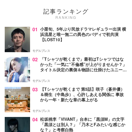
記事ランキング
RANKING
01
小栗旬、5年ぶり民放ドラマレギュラー出演 横
浜流星と唯一無二の異色のバディで初共演
【LOST10】
モデルプレス
02
「Tシャツが乾くまで」最初はTシャツではな
かった「一気に“不倫感”が上がりませんか？」
タイトル決定の裏側＆物語に仕掛けたユニーク
な視点【脚本家・生方美久氏インタビュー】
モデルプレス
03
【Tシャツが乾くまで 第5話】咲子（蒼井優）
＆樹生（中島歩）、心許しあえる関係に 事故
から一年・新たな章の幕上がる
モデルプレス
04
松坂桃李「VIVANT」台本に「黒須M」の文字
「黒須とは別人？」「乃木とFみたいな感じか
な？」と考察白熱