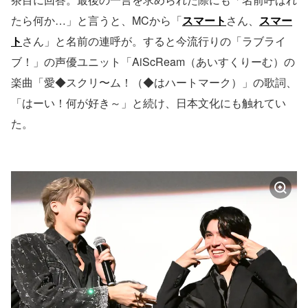
たら何か…」と言うと、MCから「
スマート
さん、
スマー
ト
さん」と名前の連呼が。すると今流行りの「ラブライ
ブ！」の声優ユニット「AiScReam（あいすくりーむ）の
楽曲「愛◆スクリ〜ム！（◆はハートマーク）」の歌詞、
「はーい！何が好き～」と続け、日本文化にも触れてい
た。