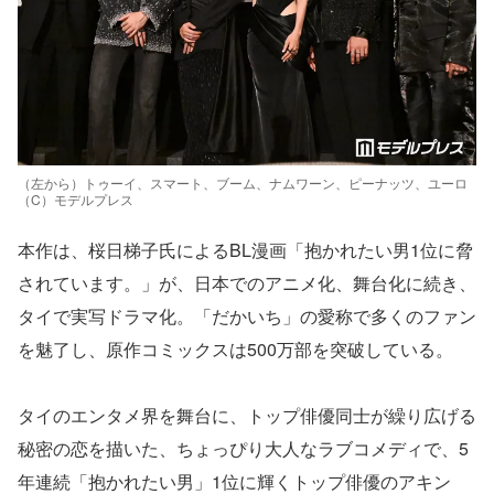
（左から）トゥーイ、スマート、ブーム、ナムワーン、ピーナッツ、ユーロ
（C）モデルプレス
本作は、桜日梯子氏によるBL漫画「抱かれたい男1位に脅
されています。」が、日本でのアニメ化、舞台化に続き、
タイで実写ドラマ化。「だかいち」の愛称で多くのファン
を魅了し、原作コミックスは500万部を突破している。
タイのエンタメ界を舞台に、トップ俳優同士が繰り広げる
秘密の恋を描いた、ちょっぴり大人なラブコメディで、5
年連続「抱かれたい男」1位に輝くトップ俳優のアキン