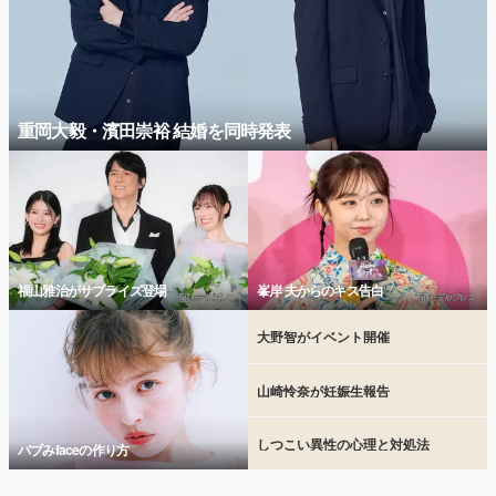
重岡大毅・濱田崇裕 結婚を同時発表
福山雅治がサプライズ登場
峯岸 夫からのキス告白
大野智がイベント開催
山崎怜奈が妊娠生報告
しつこい異性の心理と対処法
バブみfaceの作り方