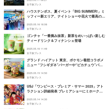
女子旅プレス
ハウステンボス、夏イベント「BIG SUMMER!」ミ
ッフィー新エリア、ナイトショーや花火で最高の夏
を演出
2025.05.16 16:06
女子旅プレス
ゴンチャ「一番摘み抹茶」新茶をめいっぱい楽しむ
ティードリンク＆フィナンシェ登場
2025.05.16 11:49
女子旅プレス
グランド ハイアット 東京、ポケモン着想コラボメ
ニュー “フシギダネ”バーガーや“ピカチュウ”パフ
ェなど
2025.05.15 14:50
女子旅プレス
USJ「ワンピース・プレミア・サマー 2025」アト
ラクション詳細発表 プレミアショーにミホーク＆
クロコダイル参戦
2025.05.14 14:30
女子旅プレス