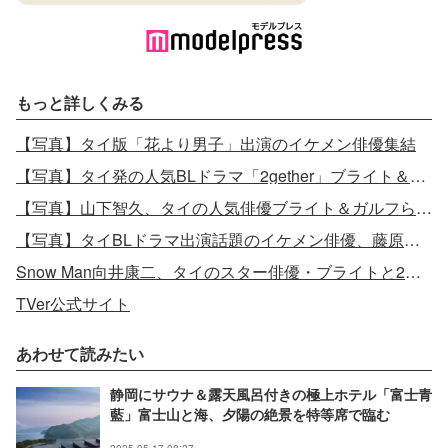
もっと詳しくみる
【写真】タイ版「花より男子」出演のイケメン俳優集結
【写真】タイ発の人気BLドラマ「2gether」ブライト＆ウィン、密着2ショット
【写真】山下智久、タイの人気俳優ブライト＆ガルフらとの食事会公開
【写真】タイBLドラマ出演話題のイケメン俳優、藤原丈一郎とのあざといポーズ
Snow Man向井康二、タイのスター俳優・ブライトと2ショット「イケメンの隣にイケメンいる」と反響
TVer公式サイト
あわせて読みたい
静岡にサウナ＆露天風呂付きの極上ホテル「富士青
藍」富士山と海、夕陽の絶景を特等席で臨む
2025.05.17 08:27