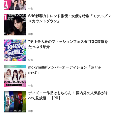
特集
SNS影響力トレンド俳優・女優を特集「モデルプレ
スカウントダウン」
特集
"史上最大級のファッションフェスタ"TGC情報を
たっぷり紹介
特集
moxymill新メンバーオーディション「to the
nex7」
特集
ディズニー作品はもちろん！ 国内外の人気作がす
べて見放題！【PR】
特集