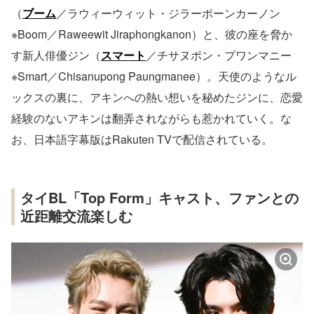
（
ブーム
／ラウィーウィット・ジラーポーンカーノン
※Boom／Raweewit Jiraphongkanon）と、彼の座を脅か
す新人俳優ジン（
スマート
／チサヌポン・プワンマニー
※Smart／Chisanupong Paungmanee）。天使のようなル
ックスの裏に、アキンへの熱い想いを秘めたジンに、恋愛
経験のないアキンは翻弄されながらも惹かれていく。な
お、日本語字幕版はRakuten TVで配信されている。
タイBL「Top Form」キャスト、ファンとの
近距離交流楽しむ