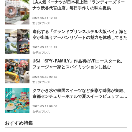
LA人気ドーナツが日本初上陸「ランディーズドー
ナツ渋谷代官山店」毎日手作りの味を提供
2025.05.14 12:15
女子旅プレス
進化する「グランドプリンスホテル大阪ベイ」海と
空が出逢うアーバンリゾートの魅力を体感してきた
2025.05.13 11:29
女子旅プレス
USJ「SPY×FAMILY」作品初のVRコースター化、
フォージャー家とスパイミッションに挑む
2025.05.12 00:12
女子旅プレス
クマかき氷や韓国スイーツなど多彩な味覚が集結、
京都センチュリーホテルで夏スイーツビュッフェ開
催
2025.05.11 09:00
女子旅プレス
おすすめ特集