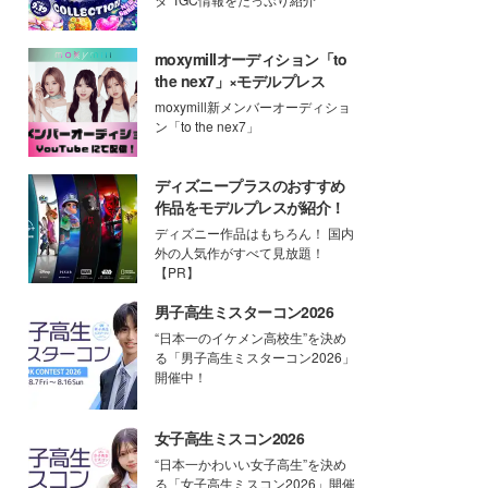
moxymillオーディション「to
the nex7」×モデルプレス
moxymill新メンバーオーディショ
ン「to the nex7」
ディズニープラスのおすすめ
作品をモデルプレスが紹介！
ディズニー作品はもちろん！ 国内
外の人気作がすべて見放題！
【PR】
男子高生ミスターコン2026
“日本一のイケメン高校生”を決め
る「男子高生ミスターコン2026」
開催中！
女子高生ミスコン2026
“日本一かわいい女子高生”を決め
る「女子高生ミスコン2026」開催