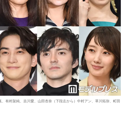
真、有村架純、吉川愛、山田杏奈（下段左から）中村アン、草川拓弥、町田
Loaded
:
87.03%