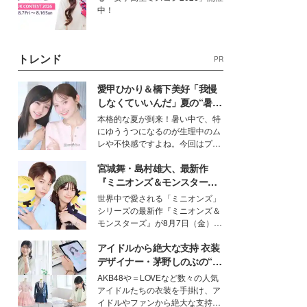
中！
トレンド
PR
愛甲ひかり＆橋下美好「我慢
しなくていいんだ」夏の“暑さ
対策”の新しい選択肢とは？
本格的な夏が到来！暑い中で、特
にゆううつになるのが生理中のム
レや不快感ですよね。今回はプラ
イベートでも仲良しで旅行好きな
宮城舞・島村雄大、最新作
モデル・愛甲ひかりさんと橋下美
好さんを迎えて本音で女子会トー
『ミニオンズ＆モンスター
ク。猛暑のお出かけを快適に過ご
ズ』の魅力熱弁 ハチャメチャ
世界中で愛される「ミニオンズ」
すヒントや、2人が感動した夏の
だけじゃない“友情と絆”に感
シリーズの最新作『ミニオンズ＆
生理の新常識にも迫りました。
動
モンスターズ』が8月7日（金）に
公開。モデルプレスでは、“大のミ
アイドルから絶大な支持 衣装
ニオン好き”という共通点を持つモ
デルの宮城舞と島村雄大の特別対
デザイナー・茅野しのぶの“可
談をお届け！それぞれの視点か
愛い”を作る美学＜「シチズン
AKB48や＝LOVEなど数々の人気
ら、今作ならではの魅力や予想外
クロスシー」インタビュー＞
アイドルたちの衣装を手掛け、ア
の感動をもたらす奥深いストーリ
イドルやファンから絶大な支持を