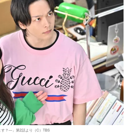
す？―」第2話より（C）TBS