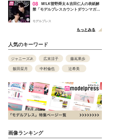
08
M!LK曽野舜太＆吉田仁人の表紙解
禁「モデルプレスカウントダウンマガジ
ン」巻頭に登場
モデルプレス
もっとみる
人気のキーワード
ジャニーズJr.
広末涼子
藤嶌果歩
飯田栞月
中村倫也
辻希美
画像ランキング