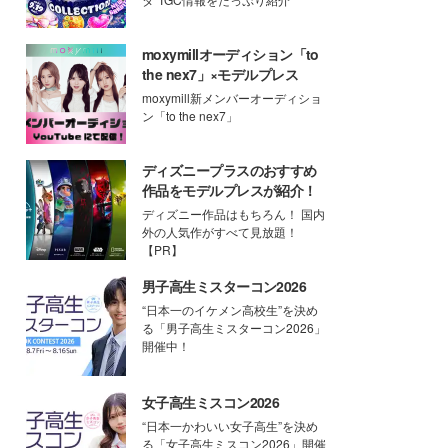
moxymillオーディション「to
the nex7」×モデルプレス
moxymill新メンバーオーディショ
ン「to the nex7」
ディズニープラスのおすすめ
作品をモデルプレスが紹介！
ディズニー作品はもちろん！ 国内
外の人気作がすべて見放題！
【PR】
男子高生ミスターコン2026
“日本一のイケメン高校生”を決め
る「男子高生ミスターコン2026」
開催中！
女子高生ミスコン2026
“日本一かわいい女子高生”を決め
る「女子高生ミスコン2026」開催