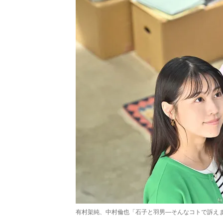
有村架純、中村倫也「石子と羽男―そんなコトで訴えま