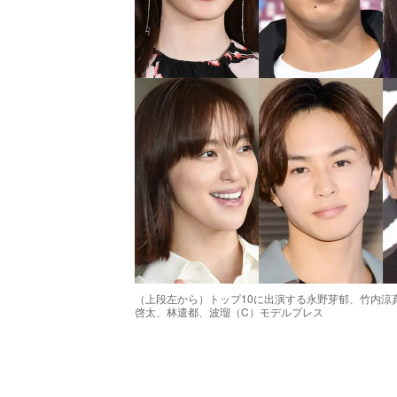
（上段左から）トップ10に出演する永野芽郁、竹内涼
啓太、林遣都、波瑠（C）モデルプレス
/
Unmute