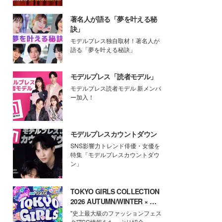
著名人が語る「夢を叶える秘
訣」
モデルプレス独自取材！著名人が
語る「夢を叶える秘訣」
モデルプレス「読者モデル」
モデルプレス読者モデル 新メンバ
ー加入！
モデルプレスカウントダウン
SNS影響力トレンド俳優・女優を
特集「モデルプレスカウントダウ
ン」
TOKYO GIRLS COLLECTION
2026 AUTUMN/WINTER × モ
デルプレス
"史上最大級のファッションフェス
タ"TGC情報をたっぷり紹介