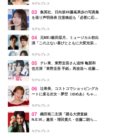
モデルプレス
03
集英社、日向坂46藤嶌果歩の写真集
を巡り声明発表 注意喚起も「必要に応じ
て法的措置を含む対応を検討」
モデルプレス
04
元ME:I飯田栞月、ミュージカル初出
演「この上ない喜びとともに大変光栄」
4年ぶり上演「ファントム」城田優らキ
ャスト発表
モデルプレス
05
テレ東、東野圭吾さん追悼 亀梨和
也主演「東野圭吾 手紙」再放送へ 佐藤隆
太・本田翼・中村倫也ら出演
モデルプレス
06
辻希美、コストコでショッピングカ
ートに座る次女・夢空（ゆめあ）ちゃん
の姿公開「乗りこなしてる感じが可愛す
ぎ」「成長を感じる」の声
モデルプレス
07
織田裕二主演「踊る大捜査線
N.E.W.」趣里・増田貴久・佐藤二朗ら新
メンバー紹介映像解禁 各キャラクター象
徴する“謎のキーワード”も
モデルプレス