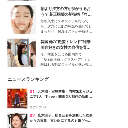
ーについて熱く語り合ってもらっ
得る、株式会社オサレカンパニー
た。
朝より夕方の方が肌がうるお
取締役兼クリエイティブディレク
ター・茅野しのぶ。一人ひとりの
う？ 花王構築の新技術「ウォ
個性に寄り添い、魅力を引き出す
ーターキャプチャリングスキ
毎朝入念にスキンケアを行って
衣装作りは、多くの女性たちに勇
ン（捕水肌）」がスキンケア
も、夕方には肌の乾燥を感じてし
気と自信を与え続けている。
の常識を変える予感
まったり、保湿ミストが手放せな
いという読者も多いのでは？そん
韓国発の“艶髪トレンド”到来
な美容の常識を大きく変える可能
性を秘めた、革新的な「Water
美容好きの女性の自信を育む
Capturing Skin（ウォーターキャ
「ヘアケア事情」って？
今、韓国をはじめ国内外で
プチャリングスキン：捕水肌）」
「Glass Hair（グラスヘア）」と
技術を、花王が構築した。
呼ばれる艶髪スタイルが熱い視線
を集めています。メイクやファッ
ションの完成度を高めるベースと
ニュースランキング
して、“髪そのものの美しさ”に改
めて注目する人が増えている様
子。今回は、そんな憧れの艶やか
01
元木湧・安嶋秀生・内村颯太らジュ
な髪を日常で叶える、美容好きの
ニア9人「Three」開幕 3人制作の新曲＆
女性たちのヘアケア事情を紹介し
手描きセットに込めた想い「もっと前に
ます。
進んで夢を掴みたい」【ゲネプロレポ】
モデルプレス
02
広末涼子、病名公表を決断した次男
からの言葉「言い訳にするのも嫌だっ
た」「言うべきか迷った」