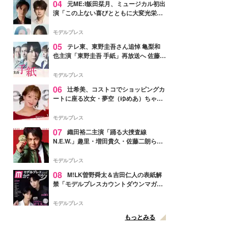
04
元ME:I飯田栞月、ミュージカル初出
演「この上ない喜びとともに大変光栄」
4年ぶり上演「ファントム」城田優らキ
ャスト発表
モデルプレス
05
テレ東、東野圭吾さん追悼 亀梨和
也主演「東野圭吾 手紙」再放送へ 佐藤隆
太・本田翼・中村倫也ら出演
モデルプレス
06
辻希美、コストコでショッピングカ
ートに座る次女・夢空（ゆめあ）ちゃん
の姿公開「乗りこなしてる感じが可愛す
ぎ」「成長を感じる」の声
モデルプレス
07
織田裕二主演「踊る大捜査線
N.E.W.」趣里・増田貴久・佐藤二朗ら新
メンバー紹介映像解禁 各キャラクター象
徴する“謎のキーワード”も
モデルプレス
08
M!LK曽野舜太＆吉田仁人の表紙解
禁「モデルプレスカウントダウンマガジ
ン」巻頭に登場
モデルプレス
もっとみる