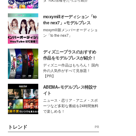
moxymillオーディション「to
the nex7」×モデルプレス
moxymill新メンバーオーディショ
ン「to the nex7」
ディズニープラスのおすすめ
作品をモデルプレスが紹介！
ディズニー作品はもちろん！ 国内
外の人気作がすべて見放題！
【PR】
ABEMA×モデルプレス特設サ
イト
ニュース・恋リア・アニメ・スポ
ーツなど多彩な番組を24時間無料
で楽しめる！
トレンド
PR