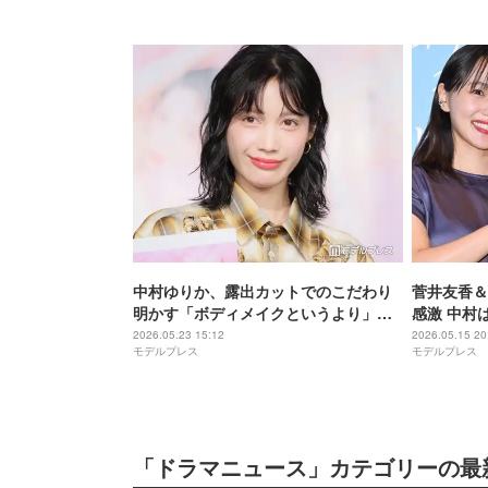
ラマ化【夫
た】
中村ゆりか、露出カットでのこだわり
菅井友香＆
明かす「ボディメイクというより」
感激 中村
【Yu LU ri NA】
す」【チェ
2026.05.23 15:12
2026.05.15 20
モデルプレス
モデルプレス
り】
「ドラマニュース」カテゴリーの最