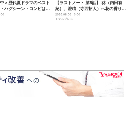
中＞歴代夏ドラマのベスト
【ラストノート 第5話】 葵（内田有
・ハグシーン・コンビは？
紀）、澄晴（寺西拓人）へ花の香り感
レスランキング】
じなくなった経緯明かす
:00
2026.08.06 10:00
モデルプレス