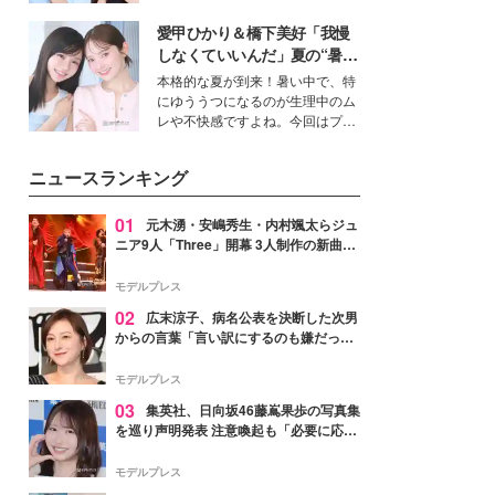
公開。モデルプレスでは、“大のミ
愛甲ひかり＆橋下美好「我慢
ニオン好き”という共通点を持つモ
デルの宮城舞と島村雄大の特別対
しなくていいんだ」夏の“暑さ
談をお届け！それぞれの視点か
対策”の新しい選択肢とは？
本格的な夏が到来！暑い中で、特
ら、今作ならではの魅力や予想外
にゆううつになるのが生理中のム
の感動をもたらす奥深いストーリ
レや不快感ですよね。今回はプラ
ーについて熱く語り合ってもらっ
イベートでも仲良しで旅行好きな
た。
モデル・愛甲ひかりさんと橋下美
ニュースランキング
好さんを迎えて本音で女子会トー
ク。猛暑のお出かけを快適に過ご
すヒントや、2人が感動した夏の
01
元木湧・安嶋秀生・内村颯太らジュ
生理の新常識にも迫りました。
ニア9人「Three」開幕 3人制作の新曲＆
手描きセットに込めた想い「もっと前に
進んで夢を掴みたい」【ゲネプロレポ】
モデルプレス
02
広末涼子、病名公表を決断した次男
からの言葉「言い訳にするのも嫌だっ
た」「言うべきか迷った」
モデルプレス
03
集英社、日向坂46藤嶌果歩の写真集
を巡り声明発表 注意喚起も「必要に応じ
て法的措置を含む対応を検討」
モデルプレス