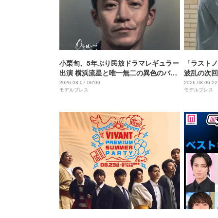
小栗旬、5年ぶり民放ドラマレギュラー
「ラストノ
出演 横浜流星と唯一無二の異色のバデ
波乱の次回
ィで初共演【LOST10】
ーエンドに
2026.08.07 06:00
2026.08.06 22
モデルプレス
モデルプレス
「不穏すぎ