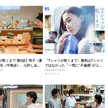
で 第5話】咲子（蒼
「Tシャツが乾くまで」最初はTシャツ
生（中島歩）、心許しあえ
ではなかった「一気に“不倫感”が上が
事故から一年・新たな章の幕
りませんか？」タイトル決定の裏側＆
:00
2026.08.07 08:00
モデルプレス
物語に仕掛けたユニークな視点【脚本
家・生方美久氏インタビュー】