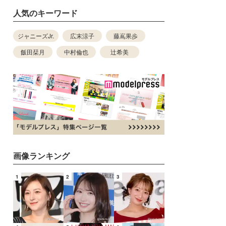
人気のキーワード
ジャニーズJr.
広末涼子
藤嶌果歩
飯田栞月
中村倫也
辻希美
画像ランキング
1
2
3