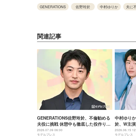
GENERATIONS
佐野玲於
中村ゆりか
夫に
関連記事
GENERATIONS佐野玲於、不倫勧める
中村ゆりか＆
夫役に挑戦 休憩中も徹底した役作り
於、W主演
【夫に不倫をお願いされました】
プ・女風…
2026.07.09 06:00
2026.06.15 12
モデルプレス
モデルプレス