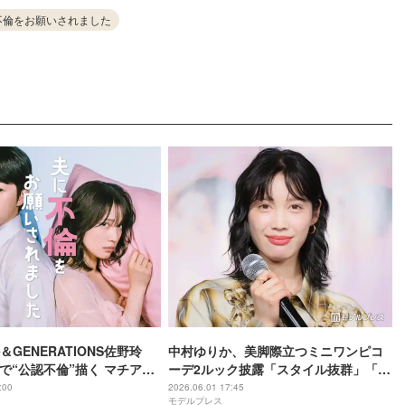
不倫をお願いされました
GENERATIONS佐野玲
中村ゆりか、美脚際立つミニワンピコ
で“公認不倫”描く マチア
ーデ2ルック披露「スタイル抜群」「ど
衝撃の実話描いた漫画をド
んな服も似合ってて天才」
:00
2026.06.01 17:45
モデルプレス