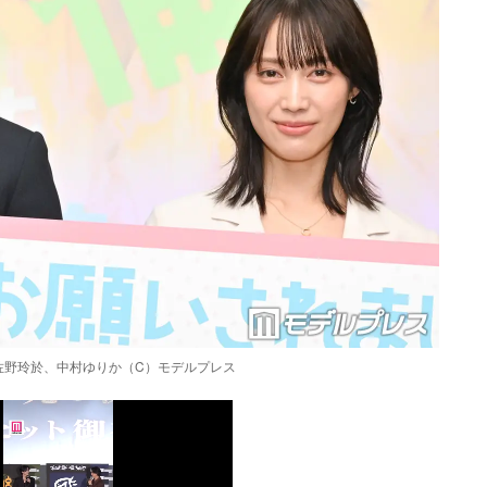
佐野玲於、中村ゆりか（C）モデルプレス