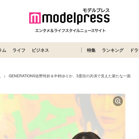
ラム
ライフ
ビジネス
特集
ランキング
ドラ
ス
GENERATIONS佐野玲於＆中村ゆりか、3度目の共演で見えた新たな一面
>