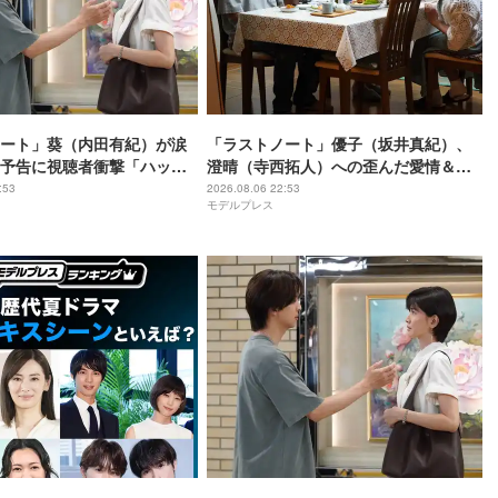
ート」葵（内田有紀）が涙
「ラストノート」優子（坂井真紀）、
予告に視聴者衝撃「ハッピ
澄晴（寺西拓人）への歪んだ愛情＆執
進むのかと思ったのに」
着浮き彫りに「完全にホラー」「目に
:53
2026.08.06 22:53
モデルプレス
る」【ネタバレあり】
光がない」【ネタバレあり】