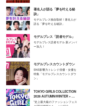
著名人が語る「夢を叶える秘
訣」
モデルプレス独自取材！著名人が
語る「夢を叶える秘訣」
モデルプレス「読者モデル」
モデルプレス読者モデル 新メンバ
ー加入！
モデルプレスカウントダウン
SNS影響力トレンド俳優・女優を
特集「モデルプレスカウントダウ
ン」
TOKYO GIRLS COLLECTION
2026 AUTUMN/WINTER × モ
デルプレス
"史上最大級のファッションフェス
タ"TGC情報をたっぷり紹介