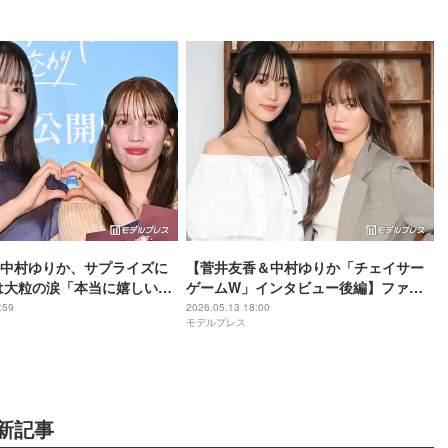
に不倫をお願いされまし
中村ゆりか、サプライズに
【菅井友香＆中村ゆりか「チェイサー
は大粒の涙「本当に嬉しいで
ゲームW」インタビュー後編】ファン
イサーゲームW 水魚の交わ
人気高いキスシーン撮影裏話「ほぼぶ
:59
2026.05.13 18:00
モデルプレス
っつけ本番だった」
新記事