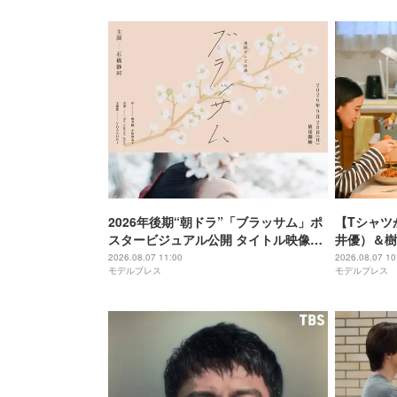
2026年後期“朝ドラ”「ブラッサム」ポ
【Tシャツが乾くま
スタービジュアル公開 タイトル映像担
井優）＆樹
当・ドラマの語りも決定
る関係に 
2026.08.07 11:00
2026.08.07 10
モデルプレス
モデルプレス
上がる