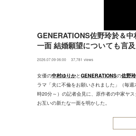
GENERATIONS佐野玲於
一面 結婚願望についても言
2026.07.09 06:00
37,781
views
女優の
中村ゆりか
と
GENERATIONS
の
佐野玲
ラマ「夫に不倫をお願いされました」（毎週木
時20分～）の記者会見に、原作者の中家ヤ
お互いの新たな一面を明かした。