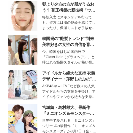
朝より夕方の方が肌がうるお
う？ 花王構築の新技術「ウォ
ーターキャプチャリングスキ
毎朝入念にスキンケアを行って
ン（捕水肌）」がスキンケア
も、夕方には肌の乾燥を感じてし
の常識を変える予感
まったり、保湿ミストが手放せな
いという読者も多いのでは？そん
韓国発の“艶髪トレンド”到来
な美容の常識を大きく変える可能
性を秘めた、革新的な「Water
美容好きの女性の自信を育む
Capturing Skin（ウォーターキャ
「ヘアケア事情」って？
今、韓国をはじめ国内外で
プチャリングスキン：捕水肌）」
「Glass Hair（グラスヘア）」と
技術を、花王が構築した。
呼ばれる艶髪スタイルが熱い視線
を集めています。メイクやファッ
アイドルから絶大な支持 衣装
ションの完成度を高めるベースと
して、“髪そのものの美しさ”に改
デザイナー・茅野しのぶの“可
めて注目する人が増えている様
愛い”を作る美学＜「シチズン
AKB48や＝LOVEなど数々の人気
子。今回は、そんな憧れの艶やか
クロスシー」インタビュー＞
アイドルたちの衣装を手掛け、ア
な髪を日常で叶える、美容好きの
イドルやファンから絶大な支持を
女性たちのヘアケア事情を紹介し
得る、株式会社オサレカンパニー
ます。
宮城舞・島村雄大、最新作
取締役兼クリエイティブディレク
ター・茅野しのぶ。一人ひとりの
『ミニオンズ＆モンスター
個性に寄り添い、魅力を引き出す
ズ』の魅力熱弁 ハチャメチャ
世界中で愛される「ミニオンズ」
衣装作りは、多くの女性たちに勇
だけじゃない“友情と絆”に感
シリーズの最新作『ミニオンズ＆
気と自信を与え続けている。
動
モンスターズ』が8月7日（金）に