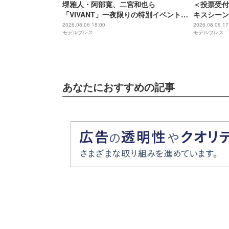
堺雅人・阿部寛、二宮和也ら
＜投票受付
「VIVANT」一夜限りの特別イベント出
キスシーン
演者11人解禁
【モデルプ
2026.08.06 18:00
2026.08.06 17
モデルプレス
モデルプレス
あなたにおすすめの記事