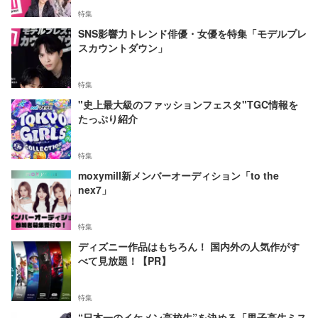
特集
SNS影響力トレンド俳優・女優を特集「モデルプレ
スカウントダウン」
特集
"史上最大級のファッションフェスタ"TGC情報を
たっぷり紹介
特集
moxymill新メンバーオーディション「to the
nex7」
特集
ディズニー作品はもちろん！ 国内外の人気作がす
べて見放題！【PR】
特集
“日本一のイケメン高校生”を決める「男子高生ミス