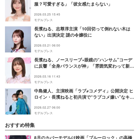
服？可愛すぎる」「彼女感たまらない」
2026.03.25 15:45
モデルプレス
長濱ねる、志尊淳主演「10回切って倒れない木は
ない」出演決定 謎の令嬢役に
2026.03.21 06:00
モデルプレス
長濱ねる、ノースリーブ×眼鏡の“ハンサム”コーデ
に反響「全身バランスが神」「雰囲気変わって新
鮮」
2026.03.16 11:43
モデルプレス
中島健人、主演映画「ラブ≠コメディ」公開決定 ヒ
ロイン・長濱ねると初共演で“ラブコメ嫌い”なキラ
キラ毒舌王子に
2026.02.27 06:00
モデルプレス
おすすめ特集
8月のカバーモデルは映画「ブルーロック」の高橋