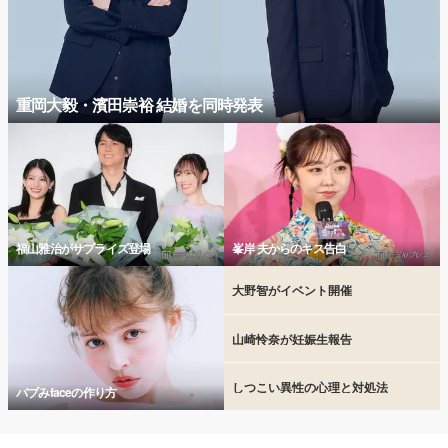
重岡大毅・濱田崇裕 結婚を同時発表
福山雅治がサプライズ登場
峯岸 夫からのキス告白
大野智がイベント開催
山崎怜奈が妊娠生報告
しつこい異性の心理と対処法
バブみfaceの作り方