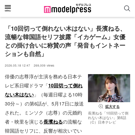
「10回切って倒れない木はない」長濱ねる、
流暢な韓国語セリフ披露「イカゲーム」女優
との掛け合いに称賛の声「発音もイントネー
ションも自然」
2026.05.18 12:47
269,009
views
俳優の志尊淳が主演を務める日本テ
レビ系日曜ドラマ「
10回切って倒れ
ない木はない
」（毎週日曜よる10時
30分～）の第6話が、5月17日に放送
拡大する
された。ミンソク（志尊）の元婚約
長濱ねる「10回切って倒
れない木はない」第6話
者・映里を演じる
長濱ねる
の流暢な
（C）日本テレビ
韓国語セリフに、反響が相次いでい