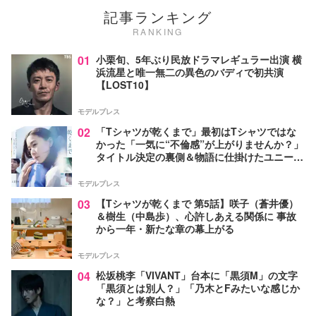
記事ランキング
RANKING
01
小栗旬、5年ぶり民放ドラマレギュラー出演 横
浜流星と唯一無二の異色のバディで初共演
【LOST10】
モデルプレス
02
「Tシャツが乾くまで」最初はTシャツではな
かった「一気に“不倫感”が上がりませんか？」
タイトル決定の裏側＆物語に仕掛けたユニーク
な視点【脚本家・生方美久氏インタビュー】
モデルプレス
03
【Tシャツが乾くまで 第5話】咲子（蒼井優）
＆樹生（中島歩）、心許しあえる関係に 事故
から一年・新たな章の幕上がる
モデルプレス
04
松坂桃李「VIVANT」台本に「黒須M」の文字
「黒須とは別人？」「乃木とFみたいな感じか
な？」と考察白熱