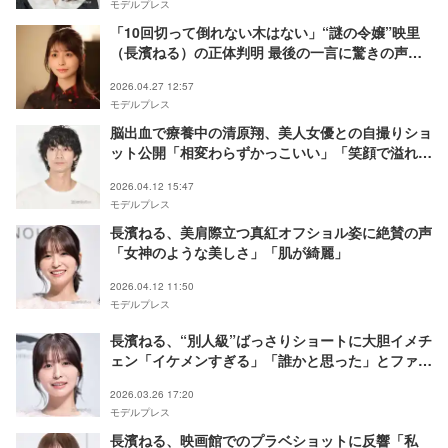
モデルプレス
「10回切って倒れない木はない」“謎の令嬢”映里
（長濱ねる）の正体判明 最後の一言に驚きの声相
次ぐ「衝撃的」「厄介なことになりそう」
2026.04.27 12:57
モデルプレス
脳出血で療養中の清原翔、美人女優との自撮りショ
ット公開「相変わらずかっこいい」「笑顔で溢れて
る」と反響続々
2026.04.12 15:47
モデルプレス
長濱ねる、美肩際立つ真紅オフショル姿に絶賛の声
「女神のような美しさ」「肌が綺麗」
2026.04.12 11:50
モデルプレス
長濱ねる、“別人級”ばっさりショートに大胆イメチ
ェン「イケメンすぎる」「誰かと思った」とファン
騒然
2026.03.26 17:20
モデルプレス
長濱ねる、映画館でのプラベショットに反響「私