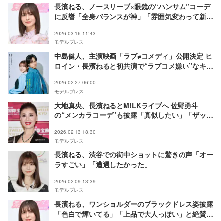
長濱ねる、ノースリーブ×眼鏡の“ハンサム”コーデ
に反響「全身バランスが神」「雰囲気変わって新
鮮」
2026.03.16 11:43
モデルプレス
中島健人、主演映画「ラブ≠コメディ」公開決定 ヒ
ロイン・長濱ねると初共演で“ラブコメ嫌い”なキラ
キラ毒舌王子に
2026.02.27 06:00
モデルプレス
大地真央、長濱ねるとM!LKライブへ 佐野勇斗
の“メンカラコーデ”も披露「真似したい」「ザッコ
クチームの愛を感じる」の声
2026.02.13 18:30
モデルプレス
長濱ねる、渋谷での街中ショットに驚きの声「オー
ラすごい」「遭遇したかった」
2026.02.09 13:39
モデルプレス
長濱ねる、ワンショルダーのブラックドレス姿披露
「色白で輝いてる」「上品で大人っぽい」と絶賛の