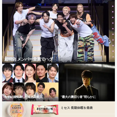
超特急 メンバー全員でハグ
今年結婚発表した有名芸能人
“最大の裏切り者”明らかに
ミセス 長期休暇を発表