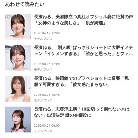
あわせて読みたい
長濱ねる、美肩際立つ真紅オフショル姿に絶賛の声
「女神のような美しさ」「肌が綺麗」
2026.04.12 11:50
モデルプレス
長濱ねる、“別人級”ばっさりショートに大胆イメチ
ェン「イケメンすぎる」「誰かと思った」とファン
騒然
2026.03.26 17:20
モデルプレス
長濱ねる、映画館でのプラベショットに反響「私
服？可愛すぎる」「彼女感たまらない」
2026.03.25 15:45
モデルプレス
長濱ねる、志尊淳主演「10回切って倒れない木は
ない」出演決定 謎の令嬢役に
2026.03.21 06:00
モデルプレス