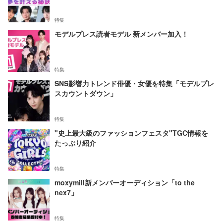
特集
モデルプレス読者モデル 新メンバー加入！
特集
SNS影響力トレンド俳優・女優を特集「モデルプレ
スカウントダウン」
特集
"史上最大級のファッションフェスタ"TGC情報を
たっぷり紹介
特集
moxymill新メンバーオーディション「to the
nex7」
特集