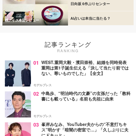
日向坂 6作ぶりセンター
AI占いは本当に当たる？
桃アイス本音レビュー
記事ランキング
RANKING
01
WEST.重岡大毅・濱田崇裕、結婚を同時発表
重岡は第1子誕生伝える「決して当たり前では
ない、尊いものでした」【全文】
モデルプレス
02
中島歩、“明治時代の文豪”の玄孫だった「教科
書にも載っている」名前も先祖に由来
モデルプレス
03
峯岸みなみ、YouTuber夫からの“不意打ちキ
ス”明かす「暗闇の密室で…」「久しぶりに夫
にドキッと」