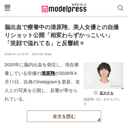
脳出血で療養中の清原翔、美人女優との自撮
りショット公開「相変わらずかっこいい」
「笑顔で溢れてる」と反響続々
2026.04.12 15:47
204,722
views
2020年に脳内出血を発症し、現在療
養している俳優の
清原翔
が2026年4
月11日、自身のInstagramを更新。友
人との写真を公開し、反響が寄せら
拡大する
れている。
清原翔（C）モデルプレ
ス
全文を読む