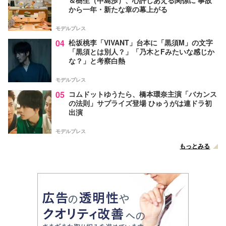
＆樹生（中島歩）、心許しあえる関係に 事故
から一年・新たな章の幕上がる
モデルプレス
04
松坂桃李「VIVANT」台本に「黒須M」の文字
「黒須とは別人？」「乃木とFみたいな感じか
な？」と考察白熱
モデルプレス
05
コムドットゆうたら、橋本環奈主演「バカンス
の法則」サプライズ登場 ひゅうがは連ドラ初
出演
モデルプレス
もっとみる