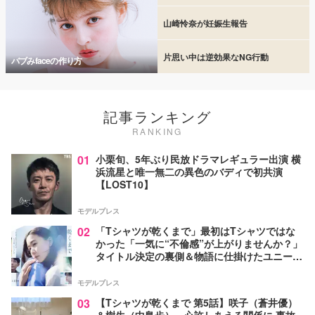
山崎怜奈が妊娠生報告
片思い中は逆効果なNG行動
バブみfaceの作り方
記事ランキング
RANKING
01
小栗旬、5年ぶり民放ドラマレギュラー出演 横
浜流星と唯一無二の異色のバディで初共演
【LOST10】
モデルプレス
02
「Tシャツが乾くまで」最初はTシャツではな
かった「一気に“不倫感”が上がりませんか？」
タイトル決定の裏側＆物語に仕掛けたユニーク
な視点【脚本家・生方美久氏インタビュー】
モデルプレス
03
【Tシャツが乾くまで 第5話】咲子（蒼井優）