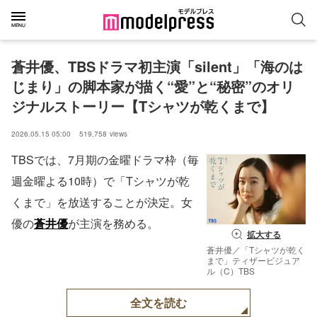
蒼井優、TBSドラマ初主演「silent」「海のは
じまり」の脚本家が描く“愛”と“秘密”のオリ
ジナルストーリー【Tシャツが乾くまで】
2026.05.15 05:00
519,758
views
TBSでは、7月期の金曜ドラマ枠（毎
週金曜よる10時）で「Tシャツが乾
くまで」を放送することが決定。女
優の
蒼井優
が主演を務める。
拡大する
蒼井優／「Tシャツが乾く
まで」ティザービジュア
ル（C）TBS
全文を読む