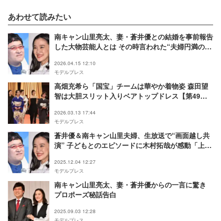
あわせて読みたい
南キャン山里亮太、妻・蒼井優との結婚を事前報告
した大物芸能人とは その時言われた“夫婦円満の教
え”実践
2026.04.15 12:10
モデルプレス
高畑充希ら「国宝」チームは華やか着物姿 森田望
智は大胆スリット入りベアトップドレス【第49回
日本アカデミー賞】
2026.03.13 17:44
モデルプレス
蒼井優＆南キャン山里夫婦、生放送で“画面越し共
演” 子どもとのエピソードに木村拓哉が感動「上回
るものはない」
2025.12.04 12:27
モデルプレス
南キャン山里亮太、妻・蒼井優からの一言に驚き
プロポーズ秘話告白
2025.09.03 12:28
モデルプレス