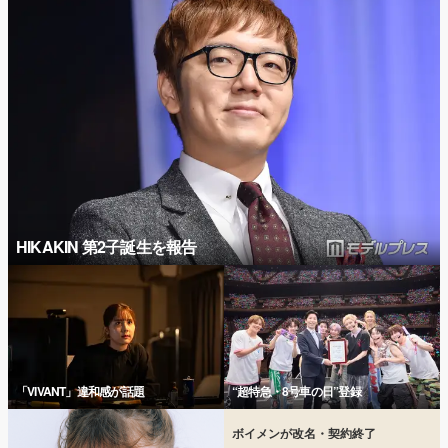
HIKAKIN 第2子誕生を報告
「VIVANT」違和感が話題
“超特急・8号車の日”登録
ボイメンが改名・契約終了