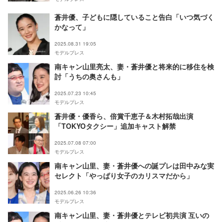
蒼井優、子どもに隠していること告白「いつ気づく
かなって」
2025.08.31 19:05
モデルプレス
南キャン山里亮太、妻・蒼井優と将来的に移住を検
討「うちの奥さんも」
2025.07.23 10:45
モデルプレス
蒼井優・優香ら、倍賞千恵子＆木村拓哉出演
「TOKYOタクシー」追加キャスト解禁
2025.07.08 07:00
モデルプレス
南キャン山里、妻・蒼井優への誕プレは田中みな実
セレクト「やっぱり女子のカリスマだから」
2025.06.26 10:36
モデルプレス
南キャン山里、妻・蒼井優とテレビ初共演 互いの