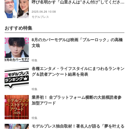
呼び名明かす「山里さんは“さん付け”してくださ
い」とツッコまれる
2025.06.26 10:08
モデルプレス
おすすめ特集
8月のカバーモデルは映画「ブルーロック」の高橋
文哉
特集
各種エンタメ・ライフスタイルにまつわるランキン
グ＆読者アンケート結果を発表
特集
業界初！ 全プラットフォーム横断の大規模読者参
加型アワード
特集
モデルプレス独自取材！著名人が語る「夢を叶える