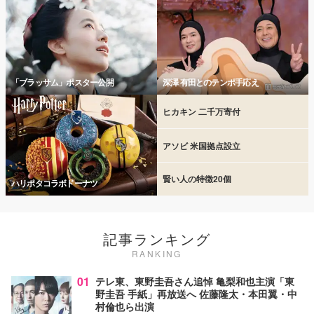
「ブラッサム」ポスター公開
深澤 有田とのテンポ手応え
ヒカキン 二千万寄付
アソビ 米国拠点設立
賢い人の特徴20個
ハリポタコラボドーナツ
記事ランキング
RANKING
01
テレ東、東野圭吾さん追悼 亀梨和也主演「東
野圭吾 手紙」再放送へ 佐藤隆太・本田翼・中
村倫也ら出演