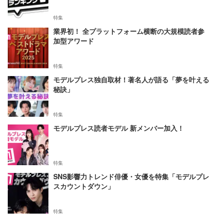
特集
業界初！ 全プラットフォーム横断の大規模読者参
加型アワード
特集
モデルプレス独自取材！著名人が語る「夢を叶える
秘訣」
特集
モデルプレス読者モデル 新メンバー加入！
特集
SNS影響力トレンド俳優・女優を特集「モデルプレ
スカウントダウン」
特集