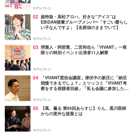
モデルプレス
02
超特急・高松アロハ、好きな“アイス”は
EBiDAN後輩グループメンバー「すごい愛らし
い子なんですよ」【名探偵のままでいて】
モデルプレス
03
堺雅人・阿部寛、二宮和也ら「VIVANT」一夜
限りの特別イベント出演者11人解禁
モデルプレス
04
「VIVANT悪役会議室」潜伏中の新庄に「納豆
我慢できるでしょ？」とツッコミ「VIVANT考
察をする視聴者目線」「私も会議に参加した
い」と話題【ネタバレあり】
モデルプレス
05
【風、薫る 第95回あらすじ】りん、黒川医師
からの意外な提案とは
モデルプレス