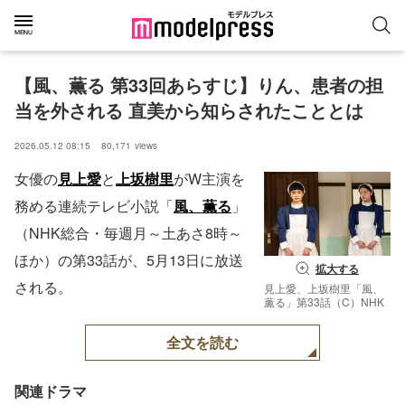
【風、薫る 第33回あらすじ】りん、患者の担
当を外される 直美から知らされたこととは
2026.05.12 08:15
80,171
views
女優の
見上愛
と
上坂樹里
がW主演を
務める連続テレビ小説「
風、薫る
」
（NHK総合・毎週月～土あさ8時～
ほか）の第33話が、5月13日に放送
拡大する
される。
見上愛、上坂樹里「風、
薫る」第33話（C）NHK
全文を読む
関連ドラマ