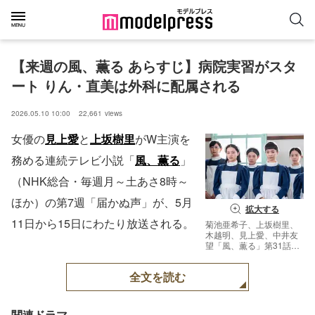
【来週の風、薫る あらすじ】病院実習がスタ
ート りん・直美は外科に配属される
2026.05.10 10:00
22,661
views
女優の
見上愛
と
上坂樹里
がW主演を
務める連続テレビ小説「
風、薫る
」
（NHK総合・毎週月～土あさ8時～
ほか）の第7週「届かぬ声」が、5月
拡大する
11日から15日にわたり放送される。
菊池亜希子、上坂樹里、
木越明、見上愛、中井友
望「風、薫る」第31話
（C）NHK
全文を読む
関連ドラマ