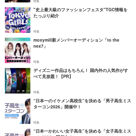
特集
"史上最大級のファッションフェスタ"TGC情報を
たっぷり紹介
特集
moxymill新メンバーオーディション「to the
nex7」
特集
ディズニー作品はもちろん！ 国内外の人気作がす
べて見放題！【PR】
特集
“日本一のイケメン高校生”を決める「男子高生ミス
ターコン2026」開催中！
特集
“日本一かわいい女子高生”を決める「女子高生ミス