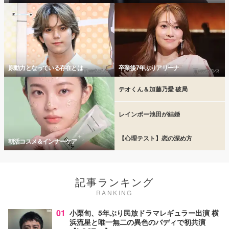
原動力となっている存在とは
卒業後7年ぶりアリーナ
テオくん＆加藤乃愛 破局
レインボー池田が結婚
【心理テスト】恋の深め方
朝活コスメ＆インナーケア
記事ランキング
RANKING
01
小栗旬、5年ぶり民放ドラマレギュラー出演 横
浜流星と唯一無二の異色のバディで初共演