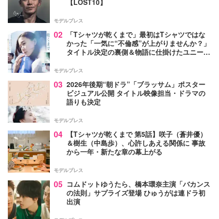
【LOST10】
モデルプレス
02
「Tシャツが乾くまで」最初はTシャツではな
かった「一気に“不倫感”が上がりませんか？」
タイトル決定の裏側＆物語に仕掛けたユニーク
な視点【脚本家・生方美久氏インタビュー】
モデルプレス
03
2026年後期“朝ドラ”「ブラッサム」ポスター
ビジュアル公開 タイトル映像担当・ドラマの
語りも決定
モデルプレス
04
【Tシャツが乾くまで 第5話】咲子（蒼井優）
＆樹生（中島歩）、心許しあえる関係に 事故
から一年・新たな章の幕上がる
モデルプレス
05
コムドットゆうたら、橋本環奈主演「バカンス
の法則」サプライズ登場 ひゅうがは連ドラ初
出演