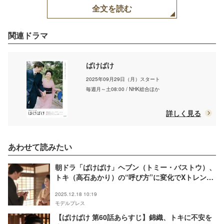
全文を読む
関連ドラマ
ばけばけ
2025年09月29日（月）スタート
毎週月～土08:00 / NHK総合ほか
詳しく見る
あわせて読みたい
朝ドラ「ばけばけ」ヘブン（トミー・バストウ）、
トキ（高石あかり）の“呼び方”に変化でXトレンド
入りの反響「ランクアップ」「意外」【ネタバレあ
2025.12.18 10:19
り】
モデルプレス
【ばけばけ 第60話あらすじ】錦織、トキに不安を