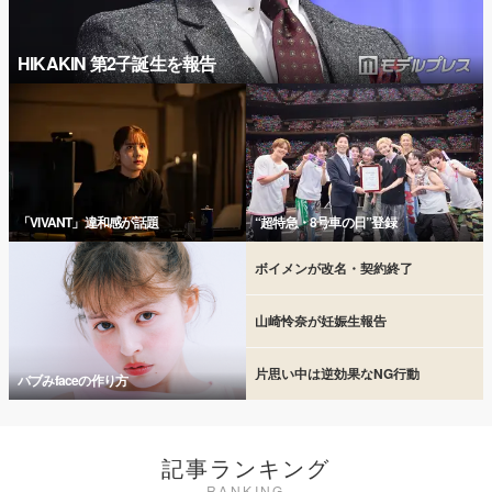
HIKAKIN 第2子誕生を報告
「VIVANT」違和感が話題
“超特急・8号車の日”登録
ボイメンが改名・契約終了
山崎怜奈が妊娠生報告
片思い中は逆効果なNG行動
バブみfaceの作り方
記事ランキング
RANKING