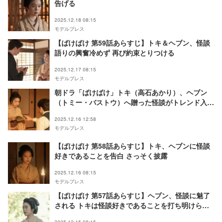
告げる
2025.12.18 08:15
モデルプレス
【ばけばけ 第59話あらすじ】トキ＆ヘブン、怪談
語りの興奮冷めず 再び約束とりつける
2025.12.17 08:15
モデルプレス
朝ドラ「ばけばけ」トキ（高石あかり）、ヘブン
（トミー・バストウ）へ贈った怪談がトレンド入り
「涙出た」「気持ちの変化感じる」視聴者感動
2025.12.16 12:58
モデルプレス
【ばけばけ 第58話あらすじ】トキ、ヘブンに怪談
好きであることを告白 さっそく披露
2025.12.16 08:15
モデルプレス
【ばけばけ 第57話あらすじ】ヘブン、怪談に魅了
される トキは怪談好きであることを打ち明けられ
ず
2025.12.15 08:15