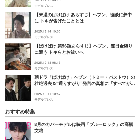
モデルプレス
【来週のばけばけ あらすじ】ヘブン、怪談に夢中
に トキが告げたこととは
2025.12.14 10:00
モデルプレス
【ばけばけ 第56話あらすじ】ヘブン、連日金縛り
に遭う トキらとお祓いへ
2025.12.13 08:15
モデルプレス
朝ドラ「ばけばけ」ヘブン（トミー・バストウ）の
壮絶過去＆“通りすがり”発言の真相に「すべてが繋
がった」「辛すぎる」の声【ネタバレあり】
2025.12.11 10:57
モデルプレス
おすすめ特集
8月のカバーモデルは映画「ブルーロック」の高橋
文哉