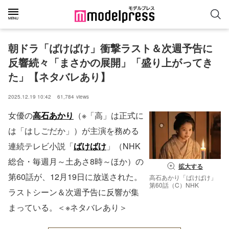
朝ドラ「ばけばけ」衝撃ラスト＆次週予告に
反響続々「まさかの展開」「盛り上がってき
た」【ネタバレあり】
2025.12.19 10:42
61,784
views
女優の
高石あかり
（※「高」は正式に
は「はしごだか」）が主演を務める
連続テレビ小説「
ばけばけ
」（NHK
総合・毎週月～土あさ8時～ほか）の
拡大する
第60話が、12月19日に放送された。
高石あかり「ばけばけ」
第60話（C）NHK
ラストシーン＆次週予告に反響が集
まっている。＜※ネタバレあり＞