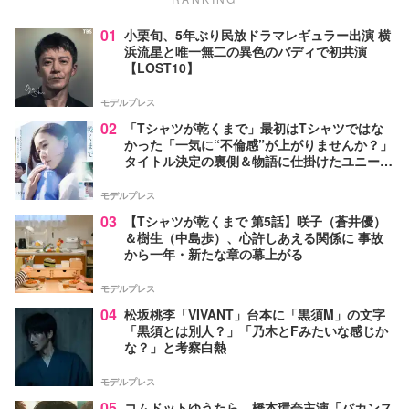
01
小栗旬、5年ぶり民放ドラマレギュラー出演 横
浜流星と唯一無二の異色のバディで初共演
【LOST10】
モデルプレス
02
「Tシャツが乾くまで」最初はTシャツではな
かった「一気に“不倫感”が上がりませんか？」
タイトル決定の裏側＆物語に仕掛けたユニーク
な視点【脚本家・生方美久氏インタビュー】
モデルプレス
03
【Tシャツが乾くまで 第5話】咲子（蒼井優）
＆樹生（中島歩）、心許しあえる関係に 事故
から一年・新たな章の幕上がる
モデルプレス
04
松坂桃李「VIVANT」台本に「黒須M」の文字
「黒須とは別人？」「乃木とFみたいな感じか
な？」と考察白熱
モデルプレス
05
コムドットゆうたら、橋本環奈主演「バカンス