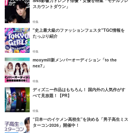
SNS影響力トレンド俳優・女優を特集「モデルプレ
スカウントダウン」
特集
"史上最大級のファッションフェスタ"TGC情報を
たっぷり紹介
特集
moxymill新メンバーオーディション「to the
nex7」
特集
ディズニー作品はもちろん！ 国内外の人気作がす
べて見放題！【PR】
特集
“日本一のイケメン高校生”を決める「男子高生ミス
ターコン2026」開催中！