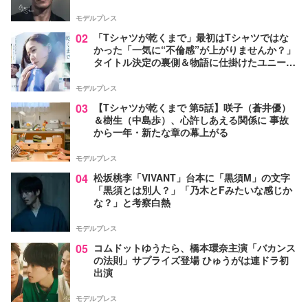
モデルプレス
02
「Tシャツが乾くまで」最初はTシャツではな
かった「一気に“不倫感”が上がりませんか？」
タイトル決定の裏側＆物語に仕掛けたユニーク
な視点【脚本家・生方美久氏インタビュー】
モデルプレス
03
【Tシャツが乾くまで 第5話】咲子（蒼井優）
＆樹生（中島歩）、心許しあえる関係に 事故
から一年・新たな章の幕上がる
モデルプレス
04
松坂桃李「VIVANT」台本に「黒須M」の文字
「黒須とは別人？」「乃木とFみたいな感じか
な？」と考察白熱
モデルプレス
05
コムドットゆうたら、橋本環奈主演「バカンス
の法則」サプライズ登場 ひゅうがは連ドラ初
出演
モデルプレス