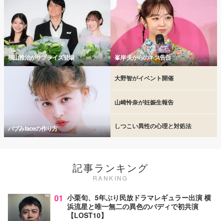
福山雅治がサプライズ登場
峯岸 夫からのキス告白
大野智がイベント開催
山崎怜奈が妊娠生報告
しつこい異性の心理と対処法
バブみfaceの作り方
記事ランキング
RANKING
01
小栗旬、5年ぶり民放ドラマレギュラー出演 横
浜流星と唯一無二の異色のバディで初共演
【LOST10】