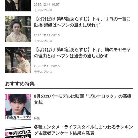
がった」「辛すぎる」の声【ネタバレあり】
2025.12.11 10:57
モデルプレス
【ばけばけ 第55話あらすじ】トキ、リヨの一言に
動揺 錦織はヘブンの迎えに現れず
2025.12.11 08:15
モデルプレス
【ばけばけ 第54話あらすじ】トキ、胸のモヤモヤ
の理由とは ヘブンは過去の過ち明かす
2025.12.10 08:15
モデルプレス
おすすめ特集
8月のカバーモデルは映画「ブルーロック」の高橋
文哉
特集
各種エンタメ・ライフスタイルにまつわるランキン
グ＆読者アンケート結果を発表