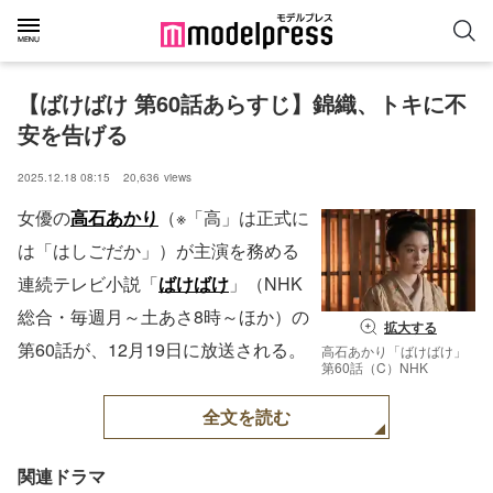
【ばけばけ 第60話あらすじ】錦織、トキに不
安を告げる
2025.12.18 08:15
20,636
views
女優の
高石あかり
（※「高」は正式に
は「はしごだか」）が主演を務める
連続テレビ小説「
ばけばけ
」（NHK
総合・毎週月～土あさ8時～ほか）の
拡大する
第60話が、12月19日に放送される。
高石あかり「ばけばけ」
第60話（C）NHK
全文を読む
関連ドラマ