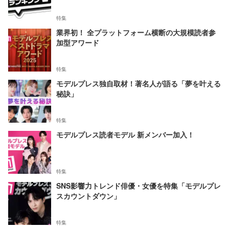
特集
業界初！ 全プラットフォーム横断の大規模読者参
加型アワード
特集
モデルプレス独自取材！著名人が語る「夢を叶える
秘訣」
特集
モデルプレス読者モデル 新メンバー加入！
特集
SNS影響力トレンド俳優・女優を特集「モデルプレ
スカウントダウン」
特集