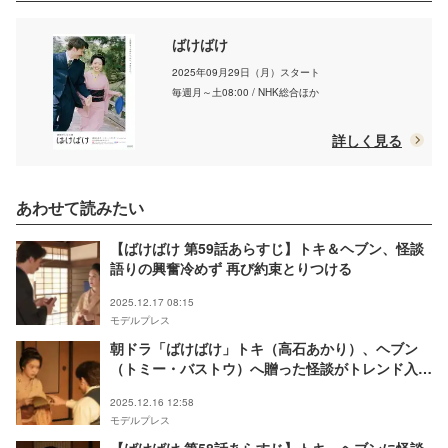
ばけばけ
2025年09月29日（月）スタート
毎週月～土08:00 / NHK総合ほか
詳しく見る
あわせて読みたい
【ばけばけ 第59話あらすじ】トキ＆ヘブン、怪談
語りの興奮冷めず 再び約束とりつける
2025.12.17 08:15
モデルプレス
朝ドラ「ばけばけ」トキ（高石あかり）、ヘブン
（トミー・バストウ）へ贈った怪談がトレンド入り
「涙出た」「気持ちの変化感じる」視聴者感動
2025.12.16 12:58
モデルプレス