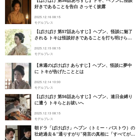
【ばけばけ 第58話あらすじ】トキ、ヘブンに怪談
好きであることを告白 さっそく披露
2025.12.16 08:15
モデルプレス
【ばけばけ 第57話あらすじ】ヘブン、怪談に魅了
される トキは怪談好きであることを打ち明けられ
ず
2025.12.15 08:15
モデルプレス
【来週のばけばけ あらすじ】ヘブン、怪談に夢中
に トキが告げたこととは
2025.12.14 10:00
モデルプレス
【ばけばけ 第56話あらすじ】ヘブン、連日金縛り
に遭う トキらとお祓いへ
2025.12.13 08:15
モデルプレス
朝ドラ「ばけばけ」ヘブン（トミー・バストウ）の
壮絶過去＆“通りすがり”発言の真相に「すべてが繋