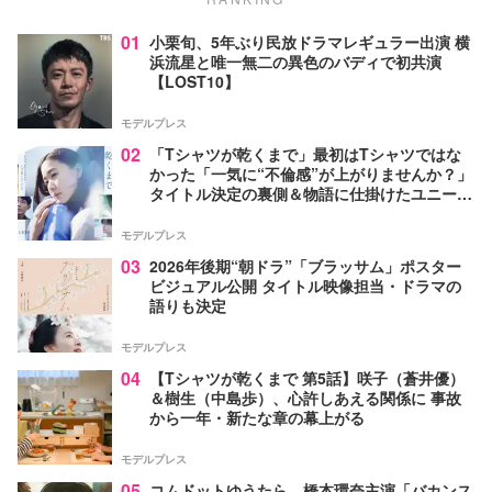
01
小栗旬、5年ぶり民放ドラマレギュラー出演 横
浜流星と唯一無二の異色のバディで初共演
【LOST10】
モデルプレス
02
「Tシャツが乾くまで」最初はTシャツではな
かった「一気に“不倫感”が上がりませんか？」
タイトル決定の裏側＆物語に仕掛けたユニーク
な視点【脚本家・生方美久氏インタビュー】
モデルプレス
03
2026年後期“朝ドラ”「ブラッサム」ポスター
ビジュアル公開 タイトル映像担当・ドラマの
語りも決定
モデルプレス
04
【Tシャツが乾くまで 第5話】咲子（蒼井優）
＆樹生（中島歩）、心許しあえる関係に 事故
から一年・新たな章の幕上がる
モデルプレス
05
コムドットゆうたら、橋本環奈主演「バカンス