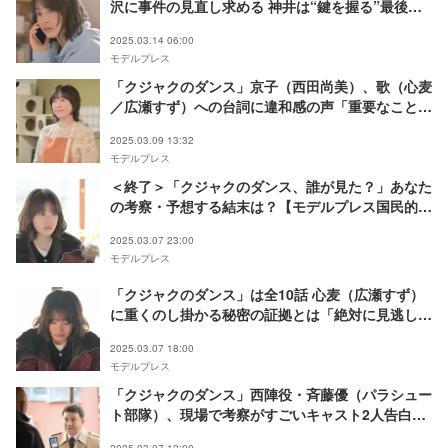
沢に事件の見直し求める 神井は“鍵を握る”最後の
人物に辿り着く
2025.03.14 06:00
モデルプレス
「クジャクのダンス」京子（西田尚美）、歌（心麦
／広瀬すず）への台詞に違和感の声「重要なことが
隠されてるヒントかも」「言い聞かせてるみたい」
2025.03.09 13:32
モデルプレス
＜終了＞「クジャクのダンス、誰が見た？」あなた
の考察・予想する結末は？【モデルプレス国民的推
しランキング】
2025.03.07 23:00
モデルプレス
「クジャクのダンス」は全10話 心麦（広瀬すず）
に重くのし掛かる秘密の証拠とは「絶対に見逃して
いただきたくない回」【第7話プロデューサーコメ
2025.03.07 18:00
ント】
モデルプレス
「クジャクのダンス」西陣役・斉藤優（パラシュー
ト部隊）、現場で考察がすごいキャスト2人告白
【インタビュー】
2025.03.07 12:00