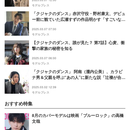
モデルプレス
「クジャクのダンス」赤沢守役・野村康太、デビュ
ー前に観ていた広瀬すずの作品明かす「すごいなと
感じていたんです」【インタビュー】
2025.03.07 07:00
モデルプレス
【クジャクのダンス、誰が見た？ 第7話】心麦、衝
撃の家族の秘密を知る
2025.03.07 06:00
モデルプレス
「クジャクのダンス」 阿南（瀧内公美）、カラビ
ナ男＆父親を呼ぶ“あの人”に新たな説「辻褄が合
う」「似てる気がする」
2025.03.02 12:39
モデルプレス
おすすめ特集
8月のカバーモデルは映画「ブルーロック」の高橋
文哉