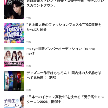
SNS影響力トレンド俳優・女優を特集「モデルプレ
スカウントダウン」
特集
"史上最大級のファッションフェスタ"TGC情報を
たっぷり紹介
特集
moxymill新メンバーオーディション「to the
nex7」
特集
ディズニー作品はもちろん！ 国内外の人気作がす
べて見放題！【PR】
特集
“日本一のイケメン高校生”を決める「男子高生ミス
ターコン2026」開催中！