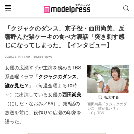
「クジャクのダンス」京子役・西田尚美、反
響呼んだ猫ケーキの食べ方裏話「突き刺す感
じになってしまった」【インタビュー】
2025.03.14 17:00
36,566
views
女優の広瀬すずが主演を務めるTBS
系金曜ドラマ「
クジャクのダンス、
誰が見た？
」（毎週金曜よる10時
～）に出演している女優の
西田尚美
拡大する
（にしだ・なおみ／55）。第8話の
西田尚美「クジャクのダ
ンス、誰が見た？」
放送を前に、役作りや広瀬の印象を
（C）TBS
語った。