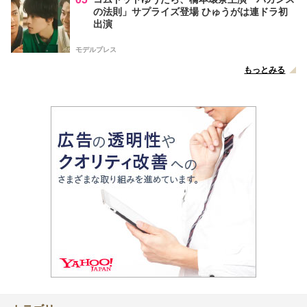
の法則」サプライズ登場 ひゅうがは連ドラ初
出演
モデルプレス
もっとみる