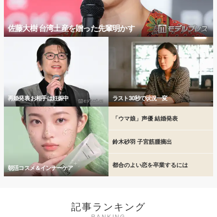
佐藤大樹 台湾土産を贈った先輩明かす
再婚発表 お相手は妊娠中
ラスト30秒で状況一変
「ウマ娘」声優 結婚発表
鈴木砂羽 子宮筋腫摘出
都合のよい恋を卒業するには
朝活コスメ＆インナーケア
記事ランキング
RANKING