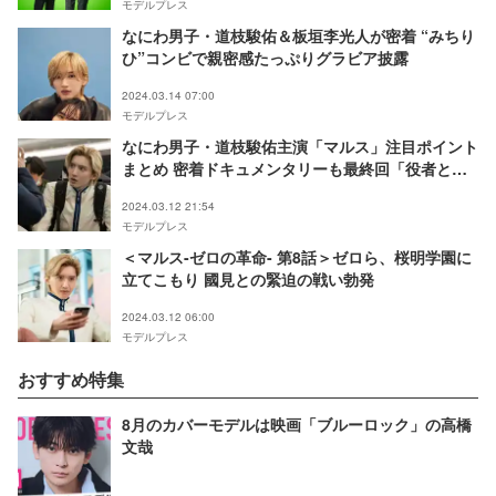
モデルプレス
なにわ男子・道枝駿佑＆板垣李光人が密着 “みちり
ひ”コンビで親密感たっぷりグラビア披露
2024.03.14 07:00
モデルプレス
なにわ男子・道枝駿佑主演「マルス」注目ポイント
まとめ 密着ドキュメンタリーも最終回「役者とし
て一生の課題が見つかった」
2024.03.12 21:54
モデルプレス
＜マルス-ゼロの革命- 第8話＞ゼロら、桜明学園に
立てこもり 國見との緊迫の戦い勃発
2024.03.12 06:00
モデルプレス
おすすめ特集
8月のカバーモデルは映画「ブルーロック」の高橋
文哉