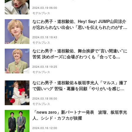
2024.03.19 06:00
モデルプレス
なにわ男子・道枝駿佑、Hey! Say! JUMP山田涼介
が忘れられない出会い「思いを伝えられたのがすご
い嬉しい」＜青春18×2 君へと続く道＞
2024.03.18 19:43
モデルプレス
なにわ男子・道枝駿佑、舞台挨拶で“言い間違い”に
苦笑 決めポーズに会場ざわつくも「合ってる
よ！」＜青春18×2 君へと続く道＞
2024.03.18 19:25
モデルプレス
なにわ男子・道枝駿佑＆板垣李光人「マルス」撮了
で固いハグ 苦悩・葛藤を回顧「やりがいを感じる
現場でした」＜コメント＞
2024.03.18 06:00
モデルプレス
「news zero」新パートナー発表 波瑠、板垣李光
人、シシド・カフカが抜擢
2024.03.16 12:00