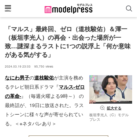
「マルス」最終回、ゼロ（道枝駿佑）＆渾一
（板垣李光人）の再会・出会った場所が一
致…謎深まるラストに1つの説浮上「何か意味
がある気がする」
2024.03.19 23:03
95,750
views
なにわ男子
の
道枝駿佑
が主演を務め
るテレビ朝日系ドラマ『
マルス-ゼロ
の革命-
』（毎週火曜よる9時～） の
最終話が、19日に放送された。ラス
拡大する
トシーンに様々な声が寄せられてい
板垣李光人（C）モデル
プレス
る。＜※ネタバレあり＞