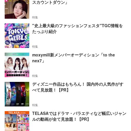
スカウントダウン」
特集
"史上最大級のファッションフェスタ"TGC情報を
たっぷり紹介
特集
moxymill新メンバーオーディション「to the
nex7」
特集
ディズニー作品はもちろん！ 国内外の人気作がす
べて見放題！【PR】
特集
TELASAではドラマ・バラエティなど幅広いジャン
ルの動画が全て見放題！【PR】