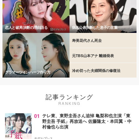
恋人と破局 決断の理由語る
病名公表決断した息子の言葉
寿美花代さん死去
元TBS山本アナ 離婚発表
冷め切った夫婦関係の修復法
グラマーツインハーフ作り方
記事ランキング
RANKING
01
テレ東、東野圭吾さん追悼 亀梨和也主演「東
野圭吾 手紙」再放送へ 佐藤隆太・本田翼・中
村倫也ら出演
モデルプレス