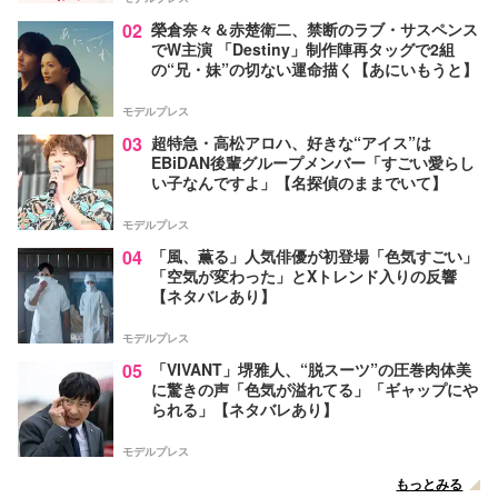
02
榮倉奈々＆赤楚衛二、禁断のラブ・サスペンス
でW主演 「Destiny」制作陣再タッグで2組
の“兄・妹”の切ない運命描く【あにいもうと】
モデルプレス
03
超特急・高松アロハ、好きな“アイス”は
EBiDAN後輩グループメンバー「すごい愛らし
い子なんですよ」【名探偵のままでいて】
モデルプレス
04
「風、薫る」人気俳優が初登場「色気すごい」
「空気が変わった」とXトレンド入りの反響
【ネタバレあり】
モデルプレス
05
「VIVANT」堺雅人、“脱スーツ”の圧巻肉体美
に驚きの声「色気が溢れてる」「ギャップにや
られる」【ネタバレあり】
モデルプレス
もっとみる