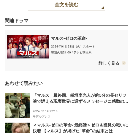
全文を読む
関連ドラマ
マルス-ゼロの革命-
2024年01月23日（火）スタート
毎週火曜21:00 / テレビ朝日系
詳しく見る
あわせて読みたい
「マルス」最終回、板垣李光人が約5分の長セリフ
涙で訴える現実世界に通ずるメッセージに感動の声
「刺さった」「考えさせられる」
2024.03.19 22:16
モデルプレス
＜マルス-ゼロの革命- 最終話＞ゼロ＆國見の戦いに
決着 【マルス】が掲げた“革命”の結末とは