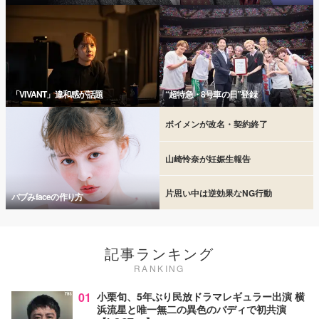
「VIVANT」違和感が話題
“超特急・8号車の日”登録
ボイメンが改名・契約終了
山崎怜奈が妊娠生報告
片思い中は逆効果なNG行動
バブみfaceの作り方
記事ランキング
RANKING
01
小栗旬、5年ぶり民放ドラマレギュラー出演 横
浜流星と唯一無二の異色のバディで初共演