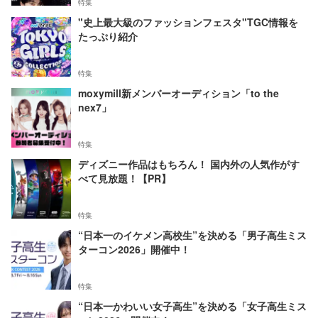
特集
"史上最大級のファッションフェスタ"TGC情報を
たっぷり紹介
特集
moxymill新メンバーオーディション「to the
nex7」
特集
ディズニー作品はもちろん！ 国内外の人気作がす
べて見放題！【PR】
特集
“日本一のイケメン高校生”を決める「男子高生ミス
ターコン2026」開催中！
特集
“日本一かわいい女子高生”を決める「女子高生ミス