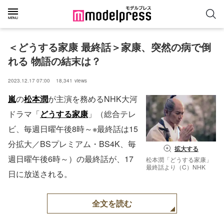
＜どうする家康 最終話＞家康、突然の病で倒
れる 物語の結末は？
2023.12.17 07:00
18,341
views
嵐
の
松本潤
が主演を務めるNHK大河
ドラマ「
どうする家康
」（総合テレ
ビ、毎週日曜午後8時～※最終話は15
分拡大／BSプレミアム・BS4K、毎
拡大する
週日曜午後6時～）の最終話が、17
松本潤「どうする家康」
最終話より（C）NHK
日に放送される。
全文を読む