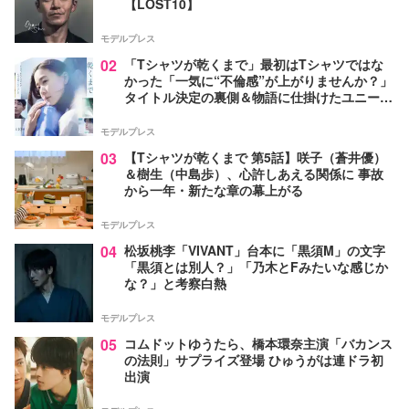
【LOST10】
モデルプレス
02
「Tシャツが乾くまで」最初はTシャツではな
かった「一気に“不倫感”が上がりませんか？」
タイトル決定の裏側＆物語に仕掛けたユニーク
な視点【脚本家・生方美久氏インタビュー】
モデルプレス
03
【Tシャツが乾くまで 第5話】咲子（蒼井優）
＆樹生（中島歩）、心許しあえる関係に 事故
から一年・新たな章の幕上がる
モデルプレス
04
松坂桃李「VIVANT」台本に「黒須M」の文字
「黒須とは別人？」「乃木とFみたいな感じか
な？」と考察白熱
モデルプレス
05
コムドットゆうたら、橋本環奈主演「バカンス
の法則」サプライズ登場 ひゅうがは連ドラ初
出演