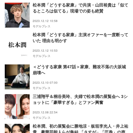
松本潤「どうする家康」で共演・山田裕貴は「似て
るところは似てる」現場での姿も絶賛
2023.12.12 10:58
モデルプレス
松本潤「どうする家康」主演オファーを一度断って
いた 理由も明かす
2023.12.12 10:53
モデルプレス
＜どうする家康 第47話＞家康、難攻不落の大坂城
崩壊へ
2023.12.10 07:00
モデルプレス
三浦翔平＆桐谷美玲、夫婦で松本潤の展覧会へ 3シ
ョットに「豪華すぎる」とファン興奮
2023.12.08 22:54
モデルプレス
松本潤、初の展覧会に勝地涼・板垣李光人・井上祐
貴…豪華芸能人らが集結 「さすが」「圧巻」の声