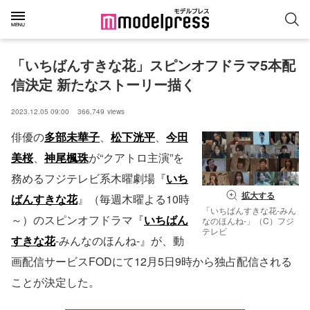
「いちばんすきな花」スピンオフドラマ5本配
信決定 新たなストーリー描く
2023.12.05 09:00
366,749
views
俳優の
多部未華子
、
松下洸平
、
今田
美桜
、
神尾楓珠
が“クアトロ主演”を
務めるフジテレビ系木曜劇場『
いち
拡大する
ばんすきな花
』（毎週木曜よる10時
「いちばんすきな花-みん
～）のスピンオフドラマ『
いちばん
なのほんね-」（C）フジ
テレビ
すきな花
-みんなのほんね-』が、動
画配信サービスFODにて12月5日9時から独占配信される
ことが決定した。