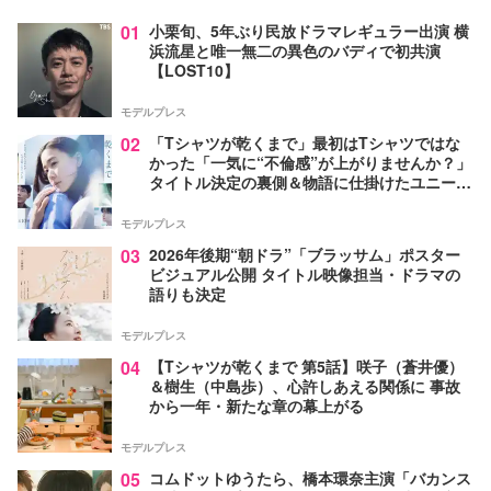
01
小栗旬、5年ぶり民放ドラマレギュラー出演 横
浜流星と唯一無二の異色のバディで初共演
【LOST10】
モデルプレス
02
「Tシャツが乾くまで」最初はTシャツではな
かった「一気に“不倫感”が上がりませんか？」
タイトル決定の裏側＆物語に仕掛けたユニーク
な視点【脚本家・生方美久氏インタビュー】
モデルプレス
03
2026年後期“朝ドラ”「ブラッサム」ポスター
ビジュアル公開 タイトル映像担当・ドラマの
語りも決定
モデルプレス
04
【Tシャツが乾くまで 第5話】咲子（蒼井優）
＆樹生（中島歩）、心許しあえる関係に 事故
から一年・新たな章の幕上がる
モデルプレス
05
コムドットゆうたら、橋本環奈主演「バカンス