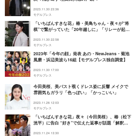
2023.11.30 23:36
モデルプレス
「いちばんすきな花」椿・美鳥ちゃん・夜々が“将
棋”で繋がっていた「20年越しに」「リレーが起き
ていたとは」と驚きの声
2023.11.30 22:58
モデルプレス
2023年「今年の顔」発表 あの・NewJeans・菊池
風磨・浜辺美波ら16組【モデルプレス独自調査】
2023.11.30 17:00
モデルプレス
今田美桜、美バスト覗くドレス姿に反響 メイクで
雰囲気もガラリ「色っぽい」「かっこいい」
2023.11.26 12:03
モデルプレス
「いちばんすきな花」夜々（今田美桜）、椿（松下
洸平）に告白 “好き”で伝えた返事が話題「解釈一
致すぎる」「椿さんらしい言葉」
2023.11.24 13:30