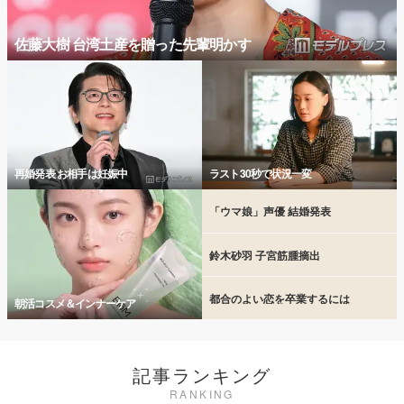
佐藤大樹 台湾土産を贈った先輩明かす
再婚発表 お相手は妊娠中
ラスト30秒で状況一変
「ウマ娘」声優 結婚発表
鈴木砂羽 子宮筋腫摘出
都合のよい恋を卒業するには
朝活コスメ＆インナーケア
記事ランキング
RANKING