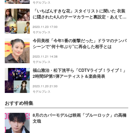
モデルプレス
「いちばんすきな花」スタイリストに聞いた 衣装
に隠された4人のテーマカラーと裏設定・あえてト
レンドを追求しない理由とは＜インタビュー＞
2023.11.23 17:00
モデルプレス
今田美桜「今年1番の衝撃だった」ドラマのナンパ
シーンで“何十年ぶり”に再会した相手とは
2023.11.21 14:38
モデルプレス
福山雅治・松下洸平ら「CDTVライブ！ライブ！」
2時間SP第1弾アーティスト＆楽曲発表
2023.11.20 21:00
モデルプレス
おすすめ特集
8月のカバーモデルは映画「ブルーロック」の高橋
文哉