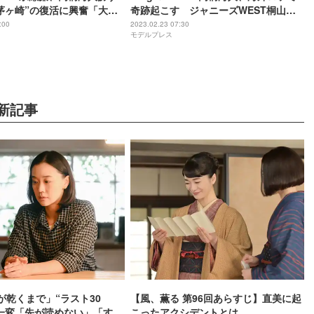
茅ヶ崎”の復活に興奮「大事
奇跡起こす ジャニーズWEST桐山照
史が再び助っ人参戦で“真剣勝負”も
:00
2023.02.23 07:30
モデルプレス
新記事
が乾くまで」“ラスト30
【風、薫る 第96回あらすじ】直美に起
一変「先が読めない」「すご
こったアクシデントとは