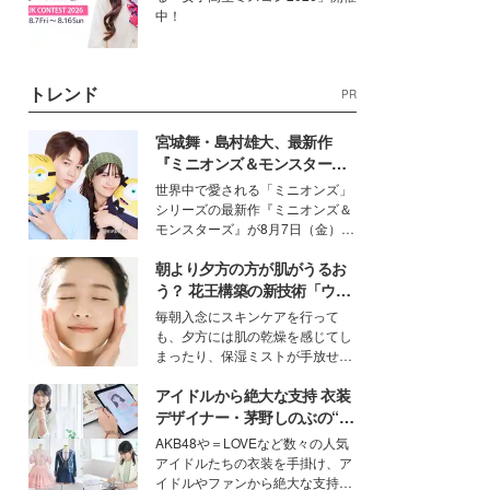
中！
トレンド
PR
宮城舞・島村雄大、最新作
『ミニオンズ＆モンスター
ズ』の魅力熱弁 ハチャメチャ
世界中で愛される「ミニオンズ」
だけじゃない“友情と絆”に感
シリーズの最新作『ミニオンズ＆
動
モンスターズ』が8月7日（金）に
公開。モデルプレスでは、“大のミ
朝より夕方の方が肌がうるお
ニオン好き”という共通点を持つモ
デルの宮城舞と島村雄大の特別対
う？ 花王構築の新技術「ウォ
談をお届け！それぞれの視点か
ーターキャプチャリングスキ
毎朝入念にスキンケアを行って
ら、今作ならではの魅力や予想外
ン（捕水肌）」がスキンケア
も、夕方には肌の乾燥を感じてし
の感動をもたらす奥深いストーリ
の常識を変える予感
まったり、保湿ミストが手放せな
ーについて熱く語り合ってもらっ
いという読者も多いのでは？そん
た。
アイドルから絶大な支持 衣装
な美容の常識を大きく変える可能
性を秘めた、革新的な「Water
デザイナー・茅野しのぶの“可
Capturing Skin（ウォーターキャ
愛い”を作る美学＜「シチズン
AKB48や＝LOVEなど数々の人気
プチャリングスキン：捕水肌）」
クロスシー」インタビュー＞
アイドルたちの衣装を手掛け、ア
技術を、花王が構築した。
イドルやファンから絶大な支持を