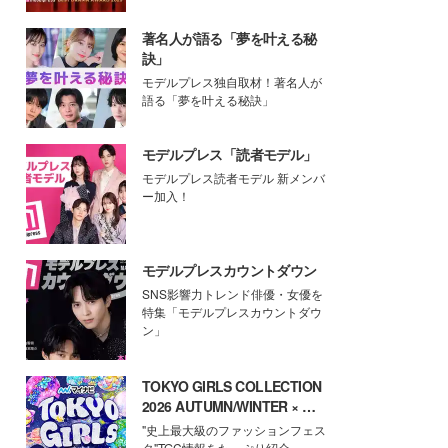
著名人が語る「夢を叶える秘
訣」
モデルプレス独自取材！著名人が
語る「夢を叶える秘訣」
モデルプレス「読者モデル」
モデルプレス読者モデル 新メンバ
ー加入！
モデルプレスカウントダウン
SNS影響力トレンド俳優・女優を
特集「モデルプレスカウントダウ
ン」
TOKYO GIRLS COLLECTION
2026 AUTUMN/WINTER × モ
デルプレス
"史上最大級のファッションフェス
タ"TGC情報をたっぷり紹介