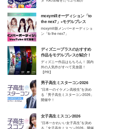
moxymillオーディション「to
the nex7」×モデルプレス
moxymill新メンバーオーディショ
ン「to the nex7」
ディズニープラスのおすすめ
作品をモデルプレスが紹介！
ディズニー作品はもちろん！ 国内
外の人気作がすべて見放題！
【PR】
男子高生ミスターコン2026
“日本一のイケメン高校生”を決め
る「男子高生ミスターコン2026」
開催中！
女子高生ミスコン2026
“日本一かわいい女子高生”を決め
る「女子高生ミスコン2026」開催