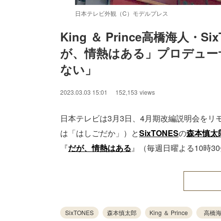
日本テレビ外観（C）モデルプレス
King ＆ Prince高橋海人
が、情熱はある」プロデュー
ない」
2023.03.03 15:01
152,153
views
日本テレビは3月3日、4月期改編説明会をリ
は「はしごだか」）と
SixTONES
の
森本慎太
『
だが、情熱はある
』（毎週日曜よる10時3
SixTONES
森本慎太郎
King ＆ Prince
高橋