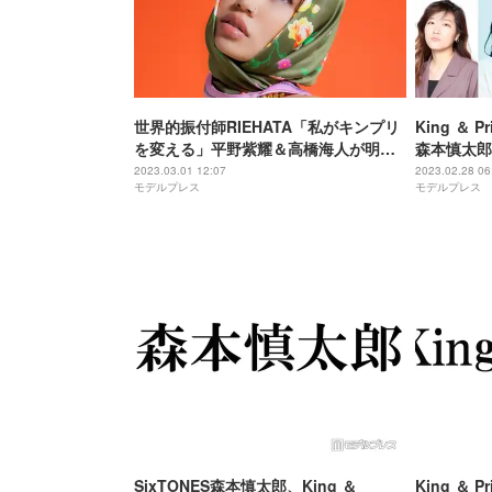
世界的振付師RIEHATA「私がキンプリ
King ＆ 
を変える」平野紫耀＆高橋海人が明か
森本慎太郎
した“もう1個武器を増やす”まで
る」主要キ
2023.03.01 12:07
2023.02.28 06
モデルプレス
モデルプレス
SixTONES森本慎太郎、King ＆
King ＆