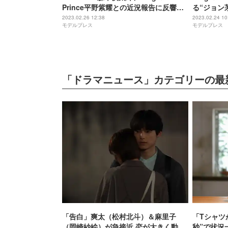
Prince平野紫耀との近況報告に反響
る“ジョン
「それは愛」「胸がいっぱい」
件ですよ」
2023.02.26 12:38
2023.02.24 10
モデルプレス
モデルプレス
「ドラマニュース」カテゴリーの最
「告白」爽太（松村北斗）＆麻里子
「Tシャツ
（岡崎紗絵）が急接近 恋が大きく動き
秒”で状況