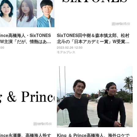
Prince高橋海人・SixTONES
SixTONES田中樹＆森本慎太郎、松村
W主演「だが、情熱はあ
北斗の「日本アカデミー賞」W受賞に
ャスト発表
興奮「教室の端っこで座ってた男の子
:00
2023.02.26 12:50
モデルプレス
が…」
 Prince永瀬廉、高橋海人扮す
King ＆ Prince高橋海人、海外ロケで