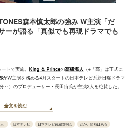
・SixTONES森本慎太郎の強み W主演「だ
サーが語る「真似でも再現ドラマでも
モートで実施。
King ＆ Prince
の
高橋海人
（※「高」は正式に
郎
がW主演を務める4月スタートの日本テレビ系新日曜ドラマ
0分～）のプロデューサー・長田宙氏が主演2人を絶賛した。
全文を読む
海人
日本テレビ
日本テレビ改編説明会
だが、情熱はある