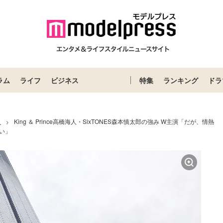
ラム
ライフ
ビジネス
特集
ランキング
ドラ
ス
King ＆ Prince高橋海人・SixTONES森本慎太郎の強み W主演「だが、情熱
>
い」