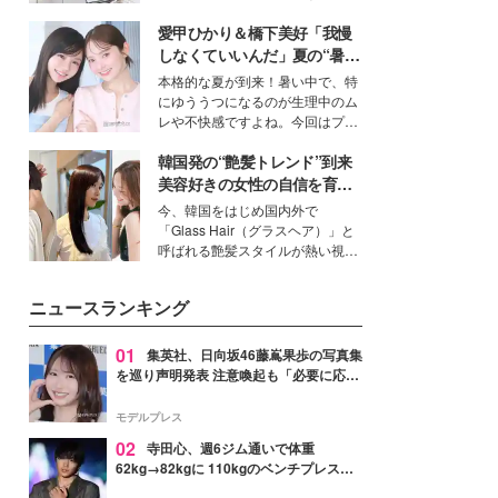
得る、株式会社オサレカンパニー
愛甲ひかり＆橋下美好「我慢
取締役兼クリエイティブディレク
ター・茅野しのぶ。一人ひとりの
しなくていいんだ」夏の“暑さ
個性に寄り添い、魅力を引き出す
対策”の新しい選択肢とは？
本格的な夏が到来！暑い中で、特
衣装作りは、多くの女性たちに勇
にゆううつになるのが生理中のム
気と自信を与え続けている。
レや不快感ですよね。今回はプラ
イベートでも仲良しで旅行好きな
韓国発の“艶髪トレンド”到来
モデル・愛甲ひかりさんと橋下美
好さんを迎えて本音で女子会トー
美容好きの女性の自信を育む
ク。猛暑のお出かけを快適に過ご
「ヘアケア事情」って？
今、韓国をはじめ国内外で
すヒントや、2人が感動した夏の
「Glass Hair（グラスヘア）」と
生理の新常識にも迫りました。
呼ばれる艶髪スタイルが熱い視線
を集めています。メイクやファッ
ションの完成度を高めるベースと
ニュースランキング
して、“髪そのものの美しさ”に改
めて注目する人が増えている様
子。今回は、そんな憧れの艶やか
01
集英社、日向坂46藤嶌果歩の写真集
な髪を日常で叶える、美容好きの
を巡り声明発表 注意喚起も「必要に応じ
女性たちのヘアケア事情を紹介し
て法的措置を含む対応を検討」
ます。
モデルプレス
02
寺田心、週6ジム通いで体重
62kg→82kgに 110kgのベンチプレス持
ち上げる姿披露「胸板の厚みすごい」