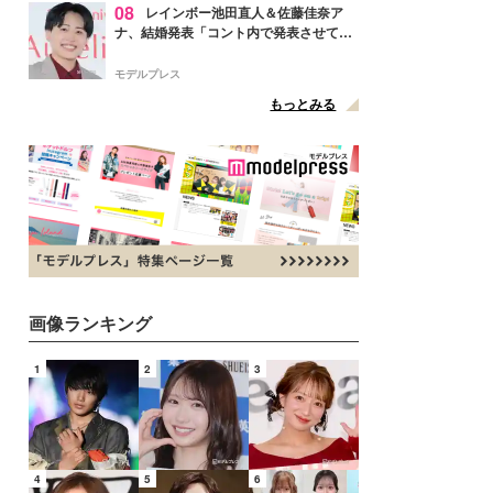
08
レインボー池田直人＆佐藤佳奈ア
ナ、結婚発表「コント内で発表させてい
ただきました」読売テレビ退社は生活拠
点変更のため
モデルプレス
もっとみる
画像ランキング
1
2
3
4
5
6