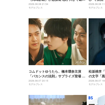
出す
いタイミン
2026.08.08 21:54
2026.08.08 11
モデルプレス
モデルプレス
レあり】
コムドットゆうたら、橋本環奈主演
松坂桃李「
「バカンスの法則」サプライズ登場 ひ
の文字「黒
ゅうがは連ドラ初出演
たいな感じ
2026.08.07 20:15
2026.08.07 18
モデルプレス
モデルプレス