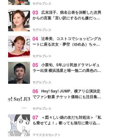
「かっこいい」と反響
モデルプレス
03
広末涼子、病名公表を決断した次男
からの言葉「言い訳にするのも嫌だっ
た」「言うべきか迷った」
モデルプレス
04
辻希美、コストコでショッピングカ
ートに座る次女・夢空（ゆめあ）ちゃん
の姿公開「乗りこなしてる感じが可愛す
ぎ」「成長を感じる」の声
モデルプレス
05
小栗旬、5年ぶり民放ドラマレギュ
ラー出演 横浜流星と唯一無二の異色のバ
ディで初共演【LOST10】
モデルプレス
06
Hey! Say! JUMP、横アリ公演決定
でファン歓喜 チケット価格にも注目集ま
る「激アツ」「平成に戻ったみたい」
モデルプレス
07
＜図々しい娘の友だち対処法＞「私
も乗せてよ！」断っても強引に乗り込ん
でくる友だち【第1話まんが】
ママスタ☆セレクト