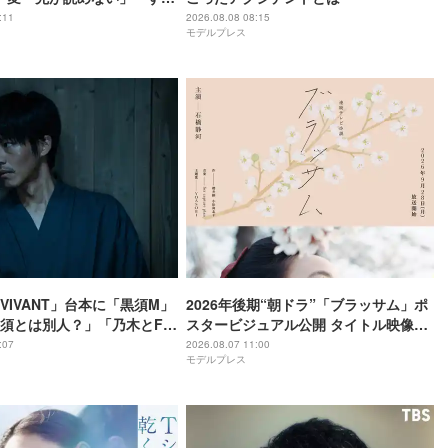
グ」と視聴者騒然【ネタバ
:11
2026.08.08 08:15
モデルプレス
VIVANT」台本に「黒須M」
2026年後期“朝ドラ”「ブラッサム」ポ
須とは別人？」「乃木とFみ
スタービジュアル公開 タイトル映像担
かな？」と考察白熱
当・ドラマの語りも決定
:07
2026.08.07 11:00
モデルプレス