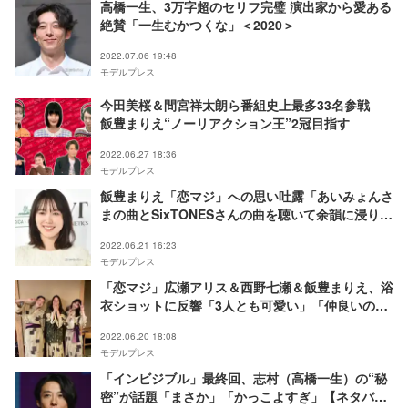
高橋一生、3万字超のセリフ完璧 演出家から愛ある
絶賛「一生むかつくな」＜2020＞
2022.07.06 19:48
モデルプレス
今田美桜＆間宮祥太朗ら番組史上最多33名参戦
飯豊まりえ“ノーリアクション王”2冠目指す
2022.06.27 18:36
モデルプレス
飯豊まりえ「恋マジ」への思い吐露「あいみょんさ
まの曲とSixTONESさんの曲を聴いて余韻に浸りま
す」
2022.06.21 16:23
モデルプレス
「恋マジ」広瀬アリス＆西野七瀬＆飯豊まりえ、浴
衣ショットに反響「3人とも可愛い」「仲良いの伝
わる」
2022.06.20 18:08
モデルプレス
「インビジブル」最終回、志村（高橋一生）の“秘
密”が話題「まさか」「かっこよすぎ」【ネタバレ