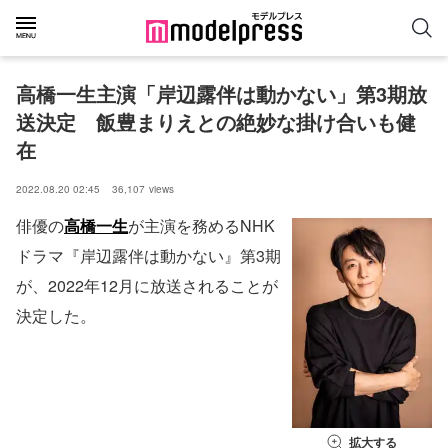
高橋一生主演「岸辺露伴は動かない」第3期放
送決定　飯豊まりえとの絶妙な掛け合いも健
在
2022.08.20 02:45
36,107
views
俳優の
高橋一生
が主演を務めるNHK
ドラマ『岸辺露伴は動かない』第3期
が、2022年12月に放送されることが
決定した。
拡大する