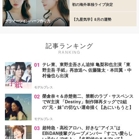
初の海外単独ライブ決定
【九星気学】8月の運勢
グラマーツインハーフ作り方
記事ランキング
RANKING
01
テレ東、東野圭吾さん追悼 亀梨和也主演「東
野圭吾 手紙」再放送へ 佐藤隆太・本田翼・中
村倫也ら出演
モデルプレス
02
榮倉奈々＆赤楚衛二、禁断のラブ・サスペンス
でW主演 「Destiny」制作陣再タッグで2組
の“兄・妹”の切ない運命描く【あにいもうと】
モデルプレス
03
超特急・高松アロハ、好きな“アイス”は
EBiDAN後輩グループメンバー「すごい愛らし
い子なんですよ」【名探偵のままでいて】