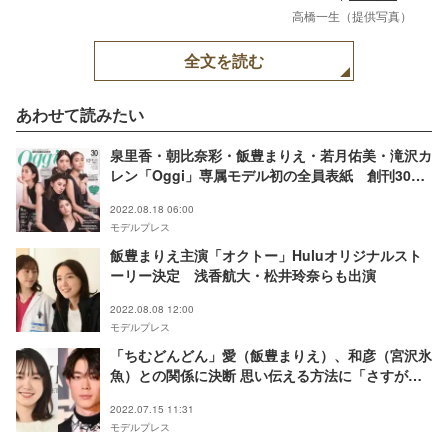
高橋一生（提供写真）
全文を読む
あわせて読みたい
泉里香・朝比奈彩・飯豊まりえ・若月佑美・滝沢カ
レン「Oggi」専属モデル初の全員表紙 創刊30周
年を祝福
2022.08.18 06:00
モデルプレス
飯豊まりえ主演「オクトー」Huluオリジナルスト
ーリー決定 浅香航大・松井玲奈らも出演
2022.08.08 12:00
モデルプレス
「ちむどんどん」愛（飯豊まりえ）、和彦（宮沢氷
魚）との関係に決断 思い伝える方法に「さすが」
「素敵」の声
2022.07.15 11:31
モデルプレス