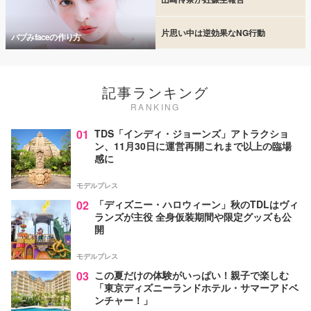
片思い中は逆効果なNG行動
バブみfaceの作り方
記事ランキング
RANKING
01
TDS「インディ・ジョーンズ」アトラクショ
ン、11月30日に運営再開これまで以上の臨場
感に
モデルプレス
02
「ディズニー・ハロウィーン」秋のTDLはヴィ
ランズが主役 全身仮装期間や限定グッズも公
開
モデルプレス
03
この夏だけの体験がいっぱい！親子で楽しむ
「東京ディズニーランドホテル・サマーアドベ
ンチャー！」