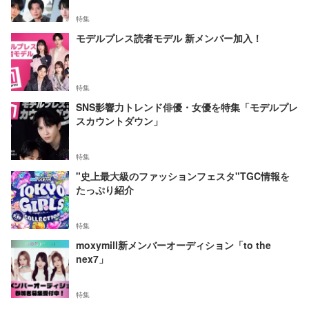
特集
モデルプレス読者モデル 新メンバー加入！
特集
SNS影響力トレンド俳優・女優を特集「モデルプレ
スカウントダウン」
特集
"史上最大級のファッションフェスタ"TGC情報を
たっぷり紹介
特集
moxymill新メンバーオーディション「to the
nex7」
特集