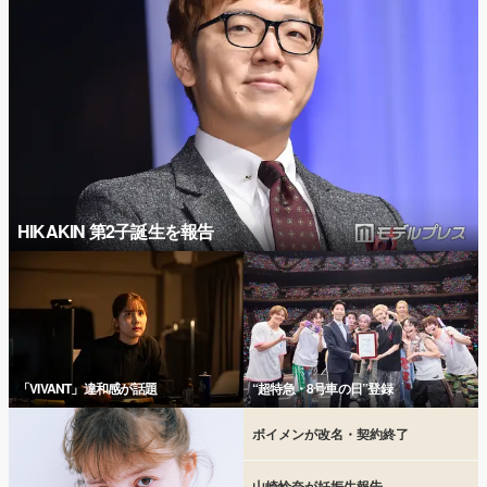
HIKAKIN 第2子誕生を報告
「VIVANT」違和感が話題
“超特急・8号車の日”登録
ボイメンが改名・契約終了
山崎怜奈が妊娠生報告