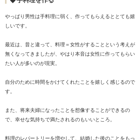
やっぱり男性は手料理に弱く、作ってもらえるととても嬉
しいです。
最近は、昔と違って、料理＝女性がすることという考えが
無くなってきましたが、やはり本音は女性に作ってもらい
たい人が多いのが現実。
自分のために時間をかけてくれたことを嬉しく感じるので
す。
また、将来夫婦になったことを想像することができるの
で、幸せな気持ちで満たされるのもいいところ。
料理のレパートリーを増やして、結婚した後のことをもっ