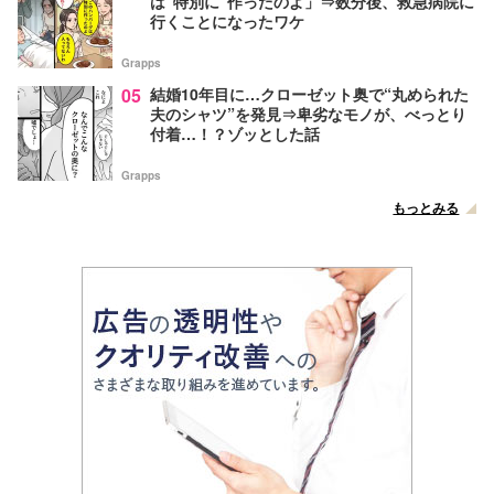
は“特別に”作ったのよ」⇒数分後、救急病院に
行くことになったワケ
Grapps
05
結婚10年目に…クローゼット奥で“丸められた
夫のシャツ”を発見⇒卑劣なモノが、べっとり
付着…！？ゾッとした話
Grapps
もっとみる