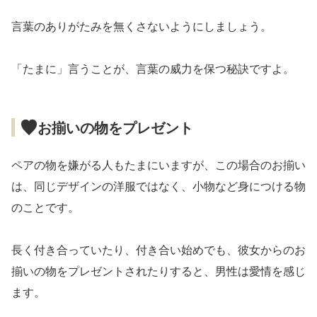
言葉のありがたみを無くさないようにしましょう。
「たまに」言うことが、言葉の威力を保つ秘訣ですよ。
お揃いの物をプレゼント
ペアの物を嫌がる人もたまにいますが、この場合のお揃い
は、同じデザインの洋服ではなく、小物など身につける物
のことです。
長く付き合っていたり、付き合い始めでも、彼女からのお
揃いの物をプレゼントされたりすると、男性は愛情を感じ
ます。