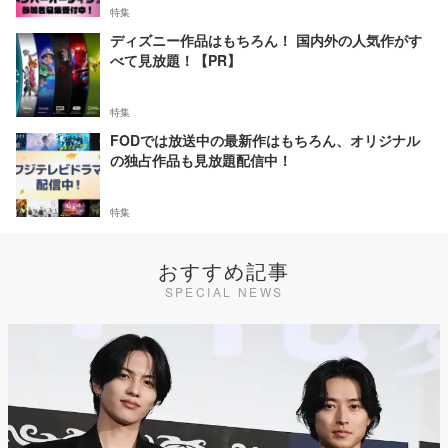
特集
ディズニー作品はもちろん！ 国内外の人気作がす
べて見放題！【PR】
特集
FODでは放送中の最新作はもちろん、オリジナル
の独占作品も見放題配信中！
特集
おすすめ記事
SPECIAL NEWS