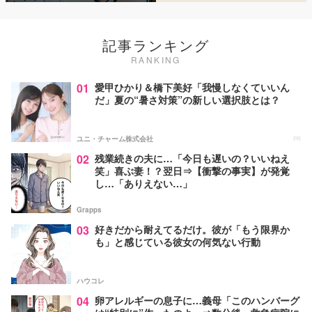
記事ランキング
RANKING
01
愛甲ひかり＆橋下美好「我慢しなくていいん
だ」夏の“暑さ対策”の新しい選択肢とは？
ユニ・チャーム株式会社
PR
02
残業続きの夫に…「今日も遅いの？いいねえ
笑」喜ぶ妻！？翌日⇒【衝撃の事実】が発覚
し…「ありえない…」
Grapps
03
好きだから耐えてるだけ。彼が「もう限界か
も」と感じている彼女の何気ない行動
ハウコレ
04
卵アレルギーの息子に…義母「このハンバーグ