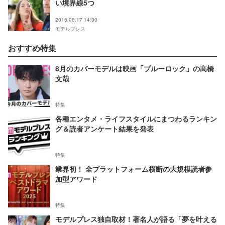
い境界線5つ
2016.08.17 14:00
モデルプレス
おすすめ特集
8月のカバーモデルは映画「ブルーロック」の高橋
文哉
特集
各種エンタメ・ライフスタイルにまつわるランキン
グ＆読者アンケート結果を発表
特集
業界初！ 全プラットフォーム横断の大規模読者参
加型アワード
特集
モデルプレス独自取材！著名人が語る「夢を叶える