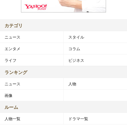
カテゴリ
ニュース
スタイル
エンタメ
コラム
ライフ
ビジネス
ランキング
ニュース
人物
画像
ルーム
人物一覧
ドラマ一覧