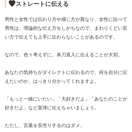
ストレートに伝える
男性と女性では伝わり方や感じ方が異なり、女性に比べて
男性は、理論的な伝え方をしがちなので、まわりくどい言
い方で伝えても上手に伝わらないことがあるのです。
なので、色々考えずに、単刀直入に伝えることが大切。
あなたの気持ちがダイレクトに伝わるので、何を自分に伝
えたいのか、はっきり分かってくれますよ。
「もっと一緒にいたい」「大好きだよ」「あなたのことが
好きだよ」など直球に伝えちゃいましょう。
ただし、言葉を安売りするのはダメ。