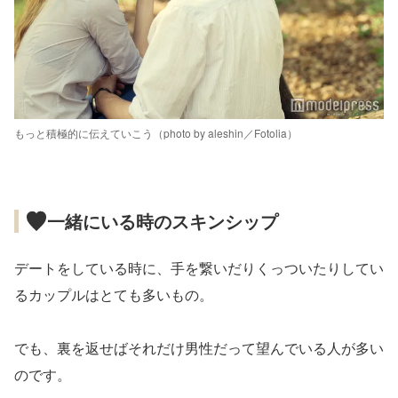
もっと積極的に伝えていこう（photo by aleshin／Fotolia）
一緒にいる時のスキンシップ
デートをしている時に、手を繋いだりくっついたりしてい
るカップルはとても多いもの。
でも、裏を返せばそれだけ男性だって望んでいる人が多い
のです。