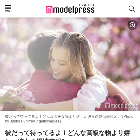
彼だって待ってるよ！どんな高級な物より嬉しい彼女の愛情表現5つ（Photo
by Justin Pumfrey／gettyimages）
彼だって待ってるよ！どんな高級な物より嬉