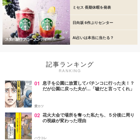
ミセス 長期休暇を発表
日向坂 6作ぶりセンター
AI占いは本当に当たる？
スタバ新作フローズンティー
記事ランキング
RANKING
01
息子を公園に放置してパチンコに行った夫！？
だが公園に戻った夫が…「嘘だと言ってくれ」
愛カツ
02
花火大会で場所を奪った私たち、５分後に周り
の視線が変わった理由
ハウコレ