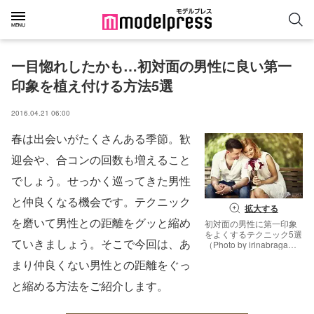
一目惚れしたかも…初対面の男性に良い第一
印象を植え付ける方法5選
2016.04.21 06:00
春は出会いがたくさんある季節。歓
迎会や、合コンの回数も増えること
でしょう。せっかく巡ってきた男性
と仲良くなる機会です。テクニック
拡大する
を磨いて男性との距離をグッと縮め
初対面の男性に第一印象
をよくするテクニック5選
ていきましょう。そこで今回は、あ
（Photo by irinabraga／
Fotolia）
まり仲良くない男性との距離をぐっ
と縮める方法をご紹介します。