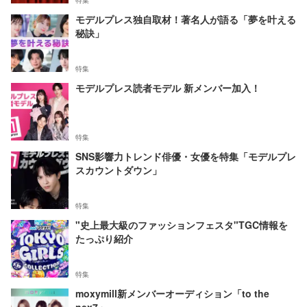
特集
モデルプレス独自取材！著名人が語る「夢を叶える
秘訣」
特集
モデルプレス読者モデル 新メンバー加入！
特集
SNS影響力トレンド俳優・女優を特集「モデルプレ
スカウントダウン」
特集
"史上最大級のファッションフェスタ"TGC情報を
たっぷり紹介
特集
moxymill新メンバーオーディション「to the