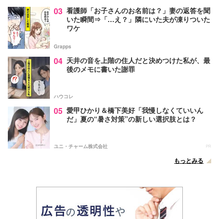
03
看護師「お子さんのお名前は？」妻の返答を聞
いた瞬間⇒「…え？」隣にいた夫が凍りついた
ワケ
Grapps
04
天井の音を上階の住人だと決めつけた私が、最
後のメモに書いた謝罪
ハウコレ
05
愛甲ひかり＆橋下美好「我慢しなくていいん
だ」夏の“暑さ対策”の新しい選択肢とは？
ユニ・チャーム株式会社
PR
もっとみる