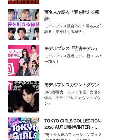
著名人が語る「夢を叶える秘
訣」
モデルプレス独自取材！著名人が
語る「夢を叶える秘訣」
モデルプレス「読者モデル」
モデルプレス読者モデル 新メンバ
ー加入！
モデルプレスカウントダウン
SNS影響力トレンド俳優・女優を
特集「モデルプレスカウントダウ
ン」
TOKYO GIRLS COLLECTION
2026 AUTUMN/WINTER × モ
デルプレス
"史上最大級のファッションフェス
タ"TGC情報をたっぷり紹介