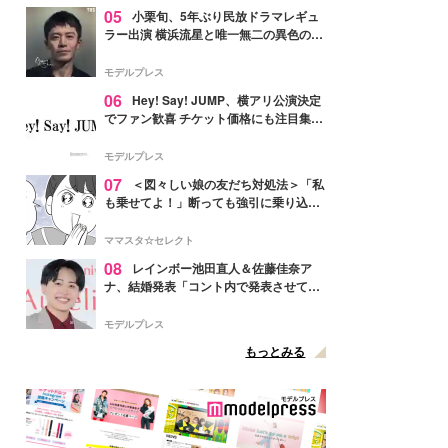
05
小栗旬、5年ぶり民放ドラマレギュ
ラー出演 横浜流星と唯一無二の異色のバ
ディで初共演【LOST10】
モデルプレス
06
Hey! Say! JUMP、横アリ公演決定
でファン歓喜 チケット価格にも注目集ま
る「激アツ」「平成に戻ったみたい」
モデルプレス
07
＜図々しい娘の友だち対処法＞「私
も乗せてよ！」断っても強引に乗り込ん
でくる友だち【第1話まんが】
ママスタ☆セレクト
08
レインボー池田直人＆佐藤佳奈ア
ナ、結婚発表「コント内で発表させてい
ただきました」読売テレビ退社は生活拠
点変更のため
モデルプレス
もっとみる