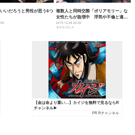
いいだろうと男性が思う6つ
複数人と同時交際「ポリアモリー」な
女性たちが急増中 浮気や不倫と違う
新たな愛の形とは
:00
2015.12.28 22:30
モデルプレス