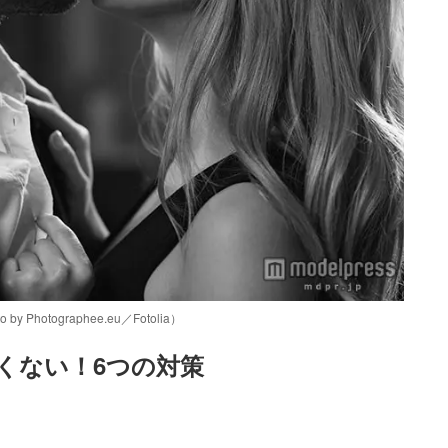
otographee.eu／Fotolia）
くない！6つの対策