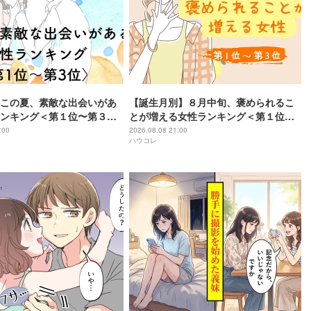
この夏、素敵な出会いがあ
【誕生月別】８月中旬、褒められるこ
ンキング＜第１位〜第３位
とが増える女性ランキング＜第１位～
第３位＞
:00
2026.08.08 21:00
ハウコレ