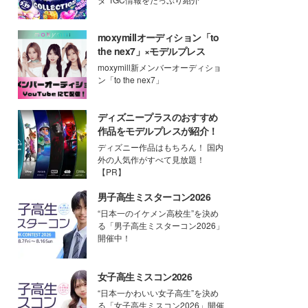
moxymillオーディション「to
the nex7」×モデルプレス
moxymill新メンバーオーディショ
ン「to the nex7」
ディズニープラスのおすすめ
作品をモデルプレスが紹介！
ディズニー作品はもちろん！ 国内
外の人気作がすべて見放題！
【PR】
男子高生ミスターコン2026
“日本一のイケメン高校生”を決め
る「男子高生ミスターコン2026」
開催中！
女子高生ミスコン2026
“日本一かわいい女子高生”を決め
る「女子高生ミスコン2026」開催