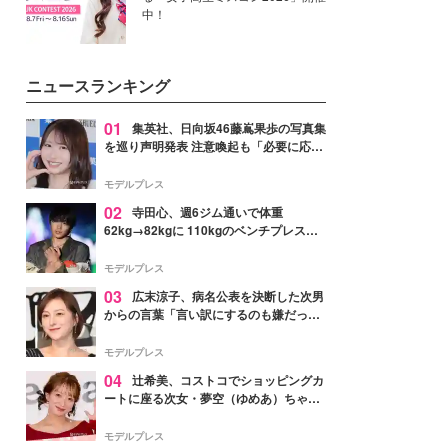
中！
ニュースランキング
01
集英社、日向坂46藤嶌果歩の写真集
を巡り声明発表 注意喚起も「必要に応じ
て法的措置を含む対応を検討」
モデルプレス
02
寺田心、週6ジム通いで体重
62kg→82kgに 110kgのベンチプレス持
ち上げる姿披露「胸板の厚みすごい」
「かっこいい」と反響
モデルプレス
03
広末涼子、病名公表を決断した次男
からの言葉「言い訳にするのも嫌だっ
た」「言うべきか迷った」
モデルプレス
04
辻希美、コストコでショッピングカ
ートに座る次女・夢空（ゆめあ）ちゃん
の姿公開「乗りこなしてる感じが可愛す
ぎ」「成長を感じる」の声
モデルプレス