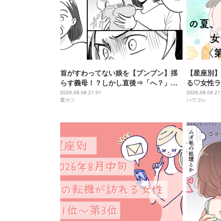
首がすわってない娘を【ブンブン】揺
【星座別】
らす義母！？しかし直後⇒「へ？」義
る♡女性ラ
母がフリーズしたワケ
＞
2026.08.08 21:01
2026.08.08 21
愛カツ
ハウコレ