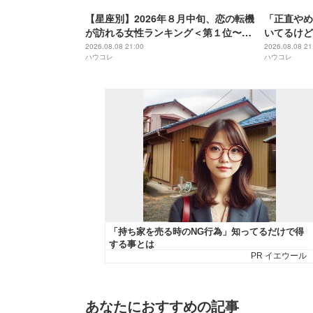
【星座別】2026年８月中旬、恋の転機
「正直やめ
が訪れる女性ランキング＜第１位〜第
いてるけど
３位＞
タッチ
2026.08.08 21:00
2026.08.08 21
ハウコレ
ハウコレ
あなたにおすすめの記事