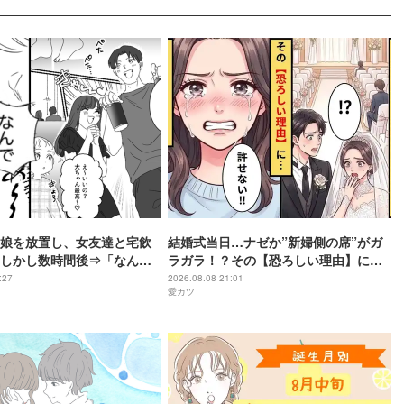
娘を放置し、女友達と宅飲
結婚式当日…ナゼか”新婦側の席”がガ
しかし数時間後⇒「なん
ラガラ！？その【恐ろしい理由】に…
姿に血の気が引いたワケ…
新婦「許せない」
:27
2026.08.08 21:01
愛カツ