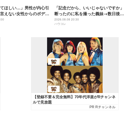
てほしい…」男性が内心引
「記念だから、いいじゃないですか」
言えない女性からのボディ
断ったのに私を撮った義妹→数日後、
SNSに上がっていた"反応集"に私の顔
:00
2026.08.08 20:30
ハウコレ
があった