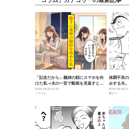
「記念だから」義姉の顔にスマホを向
体調不良の
けた私→夫の一言で動画を見返すと、
みする夫。
そこには視線を落とす義姉が映ってい
で…」娘の
2026.08.08 22:00
2026.08.08 21
ハウコレ
愛カツ
た