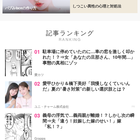
しつこい異性の心理と対処法
バブみfaceの作り方
記事ランキング
RANKING
01
駐車場に停めていたのに…車の窓を激しく叩か
れた！？⇒女「あなたの旦那さん、10年間…」
事態の真相にゾッ
愛カツ
02
愛甲ひかり＆橋下美好「我慢しなくていいん
だ」夏の“暑さ対策”の新しい選択肢とは？
ユニ・チャーム株式会社
PR
03
義母の浮気で…義両親が離婚！？しかし次の瞬
間⇒夫「違う！妊娠した嫁のせい！」嫁
「私！？」
Grapps