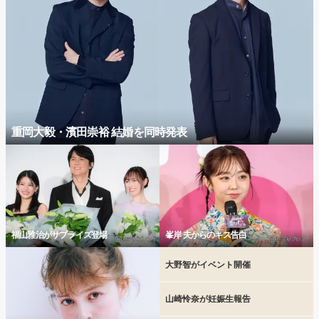
重岡大毅・濱田崇裕 結婚を同時発表
福山雅治がサプライズ登場
峯岸 夫からのキス告白
大野智がイベント開催
山崎怜奈が妊娠生報告