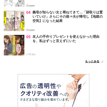
Grapps
04
義母が知らない女と尋ねてきて…「跡取りは置
いていけ」さらにその後⇒夫が帰宅し【地獄の
空気】になった結果
Grapps
05
友人の手作りプレゼントを使えなかった理由
を、私はずっと言えずにいた
ハウコレ
もっとみる