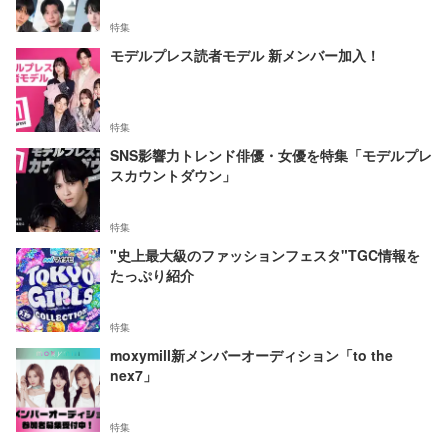
特集
モデルプレス読者モデル 新メンバー加入！
特集
SNS影響力トレンド俳優・女優を特集「モデルプレ
スカウントダウン」
特集
"史上最大級のファッションフェスタ"TGC情報を
たっぷり紹介
特集
moxymill新メンバーオーディション「to the
nex7」
特集