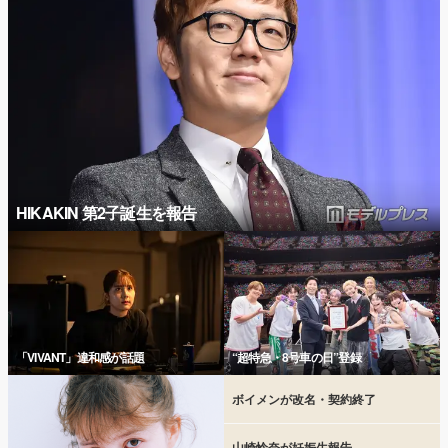
HIKAKIN 第2子誕生を報告
「VIVANT」違和感が話題
“超特急・8号車の日”登録
ボイメンが改名・契約終了
山崎怜奈が妊娠生報告