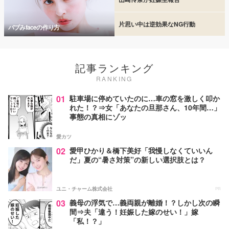
片思い中は逆効果なNG行動
バブみfaceの作り方
記事ランキング
RANKING
01
駐車場に停めていたのに…車の窓を激しく叩か
れた！？⇒女「あなたの旦那さん、10年間…」
事態の真相にゾッ
愛カツ
02
愛甲ひかり＆橋下美好「我慢しなくていいん
だ」夏の“暑さ対策”の新しい選択肢とは？
ユニ・チャーム株式会社
PR
03
義母の浮気で…義両親が離婚！？しかし次の瞬
間⇒夫「違う！妊娠した嫁のせい！」嫁
「私！？」