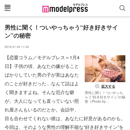
男性に聞く！ついやっちゃう“好き好きサイ
ン”の秘密
2016.01.04 11:30
【恋愛コラム／モデルプレス＝1月4
日】子供の頃、あなたの嫌がること
ばかりしていた男の子が実はあなた
のことが好きだった…なんて話はよ
拡大する
く聞きますよね。そんな厄介な癖
男性に聞く！ついやっち
ゃう“好き好きサイン”の秘
が、大人になっても直っていない照
密（Photo by
wavebreakmedia）【モ
れ屋さんもいるのだとか。会話中、
デルプレス】
目も合わせてくれない彼は、あなたに好意があるのかも。
今回は、そのような男性の理解不能な“好き好きサイン”を