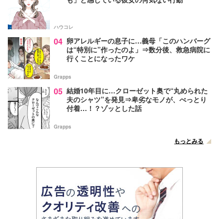
ハウコレ
04
卵アレルギーの息子に…義母「このハンバーグ
は“特別に”作ったのよ」⇒数分後、救急病院に
行くことになったワケ
Grapps
05
結婚10年目に…クローゼット奥で“丸められた
夫のシャツ”を発見⇒卑劣なモノが、べっとり
付着…！？ゾッとした話
Grapps
もっとみる