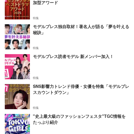
加型アワード
特集
モデルプレス独自取材！著名人が語る「夢を叶える
秘訣」
特集
モデルプレス読者モデル 新メンバー加入！
特集
SNS影響力トレンド俳優・女優を特集「モデルプレ
スカウントダウン」
特集
"史上最大級のファッションフェスタ"TGC情報を
たっぷり紹介