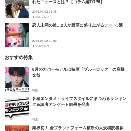
れたニュースとは？【コラム編TOP5】
2016.01.02 22:38
モデルプレス
恋人未満の彼…2人が最高に盛り上がるデート5選
2016.01.02 20:00
モデルプレス
おすすめ特集
8月のカバーモデルは映画「ブルーロック」の高橋
文哉
特集
各種エンタメ・ライフスタイルにまつわるランキン
グ＆読者アンケート結果を発表
特集
業界初！ 全プラットフォーム横断の大規模読者参