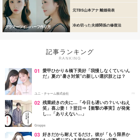
元TBS山本アナ 離婚発表
冷め切った夫婦関係の修復法
グラマーツインハーフ作り方
記事ランキング
RANKING
01
愛甲ひかり＆橋下美好「我慢しなくていいん
だ」夏の“暑さ対策”の新しい選択肢とは？
ユニ・チャーム株式会社
PR
02
残業続きの夫に…「今日も遅いの？いいねえ
笑」喜ぶ妻！？翌日⇒【衝撃の事実】が発覚
し…「ありえない…」
Grapps
03
好きだから耐えてるだけ。彼が「もう限界か
も」と感じている彼女の何気ない行動