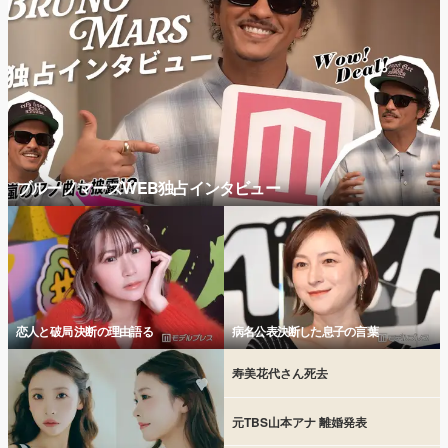
ブルーノマーズWEB独占インタビュー
恋人と破局 決断の理由語る
病名公表決断した息子の言葉
寿美花代さん死去
元TBS山本アナ 離婚発表