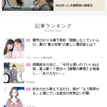
冷め切った夫婦関係の修復法
グラマーツインハーフ作り方
記事ランキング
RANKING
01
愛甲ひかり＆橋下美好「我慢しなくていいん
だ」夏の“暑さ対策”の新しい選択肢とは？
ユニ・チャーム株式会社
PR
02
残業続きの夫に…「今日も遅いの？いいねえ
笑」喜ぶ妻！？翌日⇒【衝撃の事実】が発覚
し…「ありえない…」
Grapps
03
好きだから耐えてるだけ。彼が「もう限界か
も」と感じている彼女の何気ない行動
ハウコレ