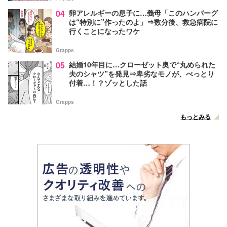
04
卵アレルギーの息子に…義母「このハンバーグ
は“特別に”作ったのよ」⇒数分後、救急病院に
行くことになったワケ
Grapps
05
結婚10年目に…クローゼット奥で“丸められた
夫のシャツ”を発見⇒卑劣なモノが、べっとり
付着…！？ゾッとした話
Grapps
もっとみる