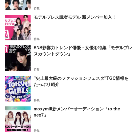
特集
モデルプレス読者モデル 新メンバー加入！
特集
SNS影響力トレンド俳優・女優を特集「モデルプレ
スカウントダウン」
特集
"史上最大級のファッションフェスタ"TGC情報を
たっぷり紹介
特集
moxymill新メンバーオーディション「to the
nex7」
特集