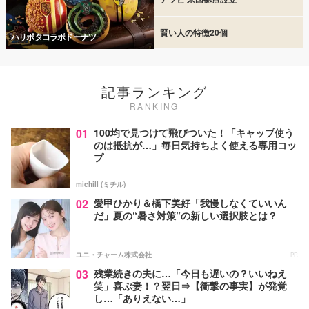
賢い人の特徴20個
ハリポタコラボドーナツ
記事ランキング
RANKING
01
100均で見つけて飛びついた！「キャップ使う
のは抵抗が…」毎日気持ちよく使える専用コッ
プ
michill (ミチル)
02
愛甲ひかり＆橋下美好「我慢しなくていいん
だ」夏の“暑さ対策”の新しい選択肢とは？
ユニ・チャーム株式会社
PR
03
残業続きの夫に…「今日も遅いの？いいねえ
笑」喜ぶ妻！？翌日⇒【衝撃の事実】が発覚
し…「ありえない…」