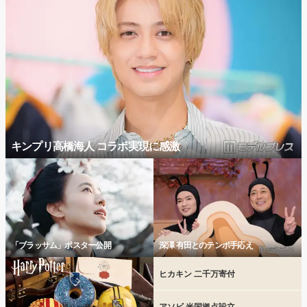
キンプリ高橋海人 コラボ実現に感激
「ブラッサム」ポスター公開
深澤 有田とのテンポ手応え
ヒカキン 二千万寄付
アソビ 米国拠点設立