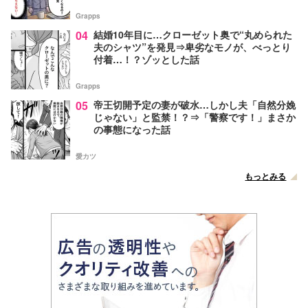
Grapps
04
結婚10年目に…クローゼット奥で“丸められた
夫のシャツ”を発見⇒卑劣なモノが、べっとり
付着…！？ゾッとした話
Grapps
05
帝王切開予定の妻が破水…しかし夫「自然分娩
じゃない」と監禁！？⇒「警察です！」まさか
の事態になった話
愛カツ
もっとみる