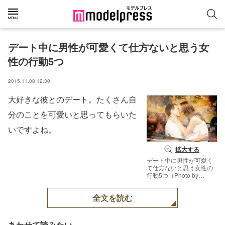
デート中に男性が可愛くて仕方ないと思う女
性の行動5つ
2015.11.08 12:30
大好きな彼とのデート。たくさん自
分のことを可愛いと思ってもらいた
いですよね。
拡大する
デート中に男性が可愛く
て仕方ないと思う女性の
行動5つ（Photo by
wavebreakmedia）【モ
デルプレス】
全文を読む
あわせて読みたい