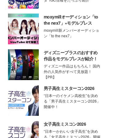
moxymillオーディション「to
the nex7」×モデルプレス
moxymill新メンバーオーディショ
ン「to the nex7」
ディズニープラスのおすすめ
作品をモデルプレスが紹介！
ディズニー作品はもちろん！ 国内
外の人気作がすべて見放題！
【PR】
男子高生ミスターコン2026
“日本一のイケメン高校生”を決め
る「男子高生ミスターコン2026」
開催中！
女子高生ミスコン2026
“日本一かわいい女子高生”を決め
る「女子高生ミスコン2026」開催