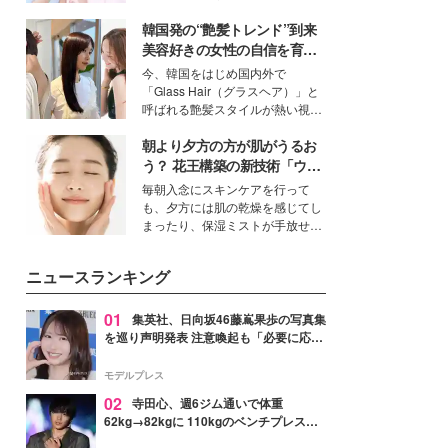
イベートでも仲良しで旅行好きな
韓国発の“艶髪トレンド”到来
モデル・愛甲ひかりさんと橋下美
好さんを迎えて本音で女子会トー
美容好きの女性の自信を育む
ク。猛暑のお出かけを快適に過ご
「ヘアケア事情」って？
今、韓国をはじめ国内外で
すヒントや、2人が感動した夏の
「Glass Hair（グラスヘア）」と
生理の新常識にも迫りました。
呼ばれる艶髪スタイルが熱い視線
を集めています。メイクやファッ
朝より夕方の方が肌がうるお
ションの完成度を高めるベースと
して、“髪そのものの美しさ”に改
う？ 花王構築の新技術「ウォ
めて注目する人が増えている様
ーターキャプチャリングスキ
毎朝入念にスキンケアを行って
子。今回は、そんな憧れの艶やか
ン（捕水肌）」がスキンケア
も、夕方には肌の乾燥を感じてし
な髪を日常で叶える、美容好きの
の常識を変える予感
まったり、保湿ミストが手放せな
女性たちのヘアケア事情を紹介し
いという読者も多いのでは？そん
ます。
な美容の常識を大きく変える可能
ニュースランキング
性を秘めた、革新的な「Water
Capturing Skin（ウォーターキャ
プチャリングスキン：捕水肌）」
01
集英社、日向坂46藤嶌果歩の写真集
技術を、花王が構築した。
を巡り声明発表 注意喚起も「必要に応じ
て法的措置を含む対応を検討」
モデルプレス
02
寺田心、週6ジム通いで体重
62kg→82kgに 110kgのベンチプレス持
ち上げる姿披露「胸板の厚みすごい」