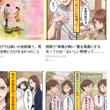
びでは扱いが全然違う」男
持病で”味覚が鈍い”妻を馬鹿にする
女性にだけする5つのこと
夫！？だが「おいしい料理って…」妻
の投げかけた純粋な疑問に…夫「え
:00
2026.08.08 12:00
愛カツ
っ」