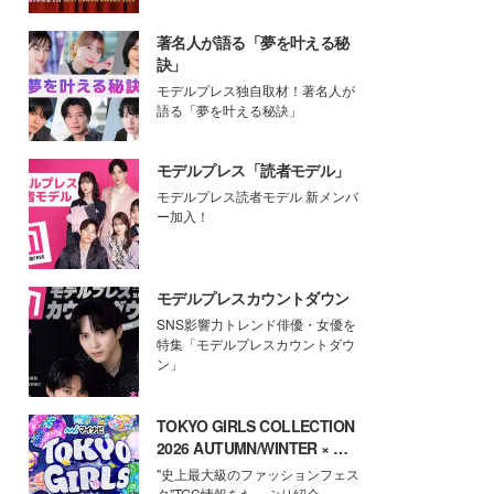
著名人が語る「夢を叶える秘
訣」
モデルプレス独自取材！著名人が
語る「夢を叶える秘訣」
モデルプレス「読者モデル」
モデルプレス読者モデル 新メンバ
ー加入！
モデルプレスカウントダウン
SNS影響力トレンド俳優・女優を
特集「モデルプレスカウントダウ
ン」
TOKYO GIRLS COLLECTION
2026 AUTUMN/WINTER × モ
デルプレス
"史上最大級のファッションフェス
タ"TGC情報をたっぷり紹介