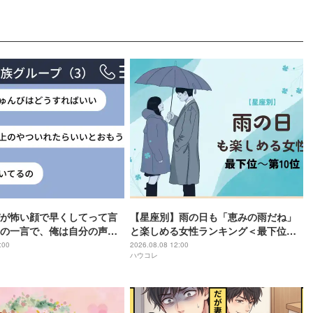
が怖い顔で早くしてって言
【星座別】雨の日も「恵みの雨だね」
の一言で、俺は自分の声を
と楽しめる女性ランキング＜最下位～
した
第１０位＞
:00
2026.08.08 12:00
ハウコレ