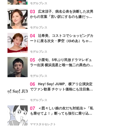
「かっこいい」と反響
モデルプレス
03
広末涼子、病名公表を決断した次男
からの言葉「言い訳にするのも嫌だっ
た」「言うべきか迷った」
モデルプレス
04
辻希美、コストコでショッピングカ
ートに座る次女・夢空（ゆめあ）ちゃん
の姿公開「乗りこなしてる感じが可愛す
ぎ」「成長を感じる」の声
モデルプレス
05
小栗旬、5年ぶり民放ドラマレギュ
ラー出演 横浜流星と唯一無二の異色のバ
ディで初共演【LOST10】
モデルプレス
06
Hey! Say! JUMP、横アリ公演決定
でファン歓喜 チケット価格にも注目集ま
る「激アツ」「平成に戻ったみたい」
モデルプレス
07
＜図々しい娘の友だち対処法＞「私
も乗せてよ！」断っても強引に乗り込ん
でくる友だち【第1話まんが】
ママスタ☆セレクト