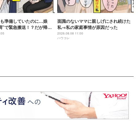
も準備していたのに…娘
面識のないママに親しげにされ続けた
調”で緊急搬送！？だが帰宅
私→私の家庭事情が原因だった
】が発覚し怒りで震えた話
:05
2026.08.08 11:00
ハウコレ