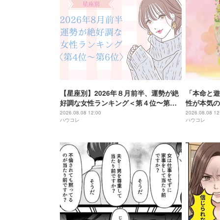
【星座別】2026年８月前半、運勢が絶
「本命と遊
好調な女性ランキング＜第４位〜第６
性が本気の
位＞
2026.08.08 12:00
2026.08.08 12
ハウコレ
ハウコレ