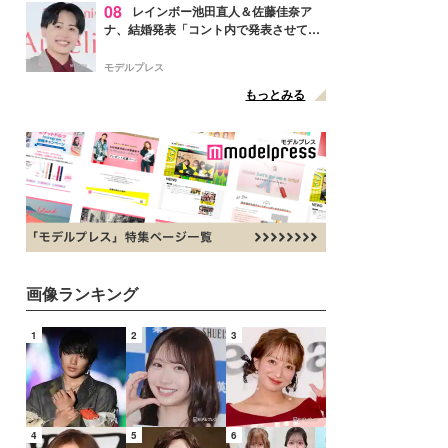
08
レインボー池田直人＆佐藤佳奈ア
ナ、結婚発表「コント内で発表させてい
ただきました」読売テレビ退社は生活拠
点変更のため
モデルプレス
もっとみる
画像ランキング
1
2
3
4
5
6