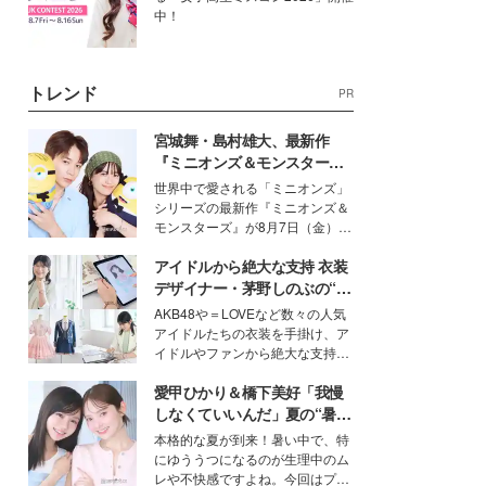
中！
トレンド
PR
宮城舞・島村雄大、最新作
『ミニオンズ＆モンスター
ズ』の魅力熱弁 ハチャメチャ
世界中で愛される「ミニオンズ」
だけじゃない“友情と絆”に感
シリーズの最新作『ミニオンズ＆
動
モンスターズ』が8月7日（金）に
公開。モデルプレスでは、“大のミ
アイドルから絶大な支持 衣装
ニオン好き”という共通点を持つモ
デルの宮城舞と島村雄大の特別対
デザイナー・茅野しのぶの“可
談をお届け！それぞれの視点か
愛い”を作る美学＜「シチズン
AKB48や＝LOVEなど数々の人気
ら、今作ならではの魅力や予想外
クロスシー」インタビュー＞
アイドルたちの衣装を手掛け、ア
の感動をもたらす奥深いストーリ
イドルやファンから絶大な支持を
ーについて熱く語り合ってもらっ
得る、株式会社オサレカンパニー
た。
愛甲ひかり＆橋下美好「我慢
取締役兼クリエイティブディレク
ター・茅野しのぶ。一人ひとりの
しなくていいんだ」夏の“暑さ
個性に寄り添い、魅力を引き出す
対策”の新しい選択肢とは？
本格的な夏が到来！暑い中で、特
衣装作りは、多くの女性たちに勇
にゆううつになるのが生理中のム
気と自信を与え続けている。
レや不快感ですよね。今回はプラ