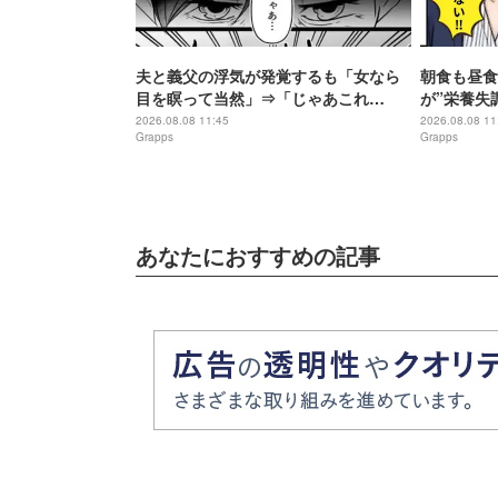
夫と義父の浮気が発覚するも「女なら
朝食も昼食
目を瞑って当然」⇒「じゃあこれ
が”栄養失
も？」義母が見せたモノに…一瞬で真
後⇒【原因
2026.08.08 11:45
2026.08.08 11
Grapps
Grapps
っ青！？
あなたにおすすめの記事