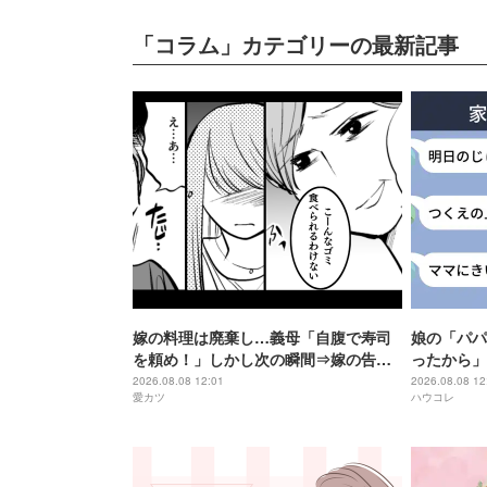
「コラム」カテゴリーの最新記事
嫁の料理は廃棄し…義母「自腹で寿司
娘の「パパ
を頼め！」しかし次の瞬間⇒嫁の告げ
ったから」
た言葉に、義母は後ずさりし「え…
思い出しま
2026.08.08 12:01
2026.08.08 12
愛カツ
ハウコレ
あ…」