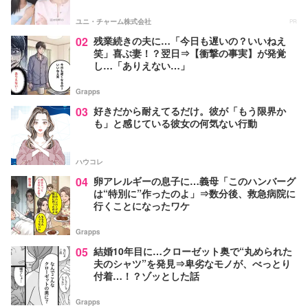
ユニ・チャーム株式会社
PR
02
残業続きの夫に…「今日も遅いの？いいねえ
笑」喜ぶ妻！？翌日⇒【衝撃の事実】が発覚
し…「ありえない…」
Grapps
03
好きだから耐えてるだけ。彼が「もう限界か
も」と感じている彼女の何気ない行動
ハウコレ
04
卵アレルギーの息子に…義母「このハンバーグ
は“特別に”作ったのよ」⇒数分後、救急病院に
行くことになったワケ
Grapps
05
結婚10年目に…クローゼット奥で“丸められた
夫のシャツ”を発見⇒卑劣なモノが、べっとり
付着…！？ゾッとした話
Grapps