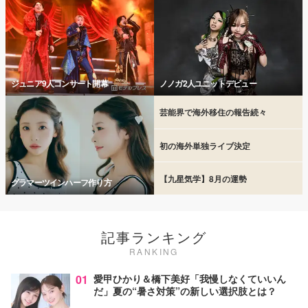
ジュニア9人コンサート開幕
ノノガ2人ユニットデビュー
芸能界で海外移住の報告続々
初の海外単独ライブ決定
【九星気学】8月の運勢
グラマーツインハーフ作り方
記事ランキング
RANKING
01
愛甲ひかり＆橋下美好「我慢しなくていいん
だ」夏の“暑さ対策”の新しい選択肢とは？